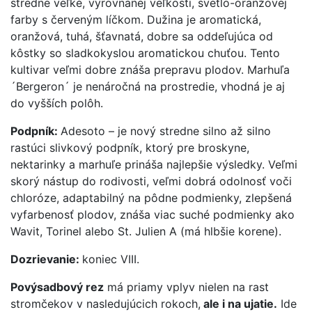
stredne veľké, vyrovnanej veľkosti, svetlo-oranžovej
farby s červeným líčkom. Dužina je aromatická,
oranžová, tuhá, šťavnatá, dobre sa oddeľujúca od
kôstky so sladkokyslou aromatickou chuťou. Tento
kultivar veľmi dobre znáša prepravu plodov. Marhuľa
´Bergeron´ je nenáročná na prostredie, vhodná je aj
do vyšších polôh.
Podpník:
Adesoto – je nový stredne silno až silno
rastúci slivkový podpník, ktorý pre broskyne,
nektarinky a marhuľe prináša najlepšie výsledky. Veľmi
skorý nástup do rodivosti, veľmi dobrá odolnosť voči
chloróze, adaptabilný na pôdne podmienky, zlepšená
vyfarbenosť plodov, znáša viac suché podmienky ako
Wavit, Torinel alebo St. Julien A (má hlbšie korene).
Dozrievanie:
koniec VIII.
Povýsadbový rez
má priamy vplyv nielen na rast
stromčekov v nasledujúcich rokoch,
ale i na ujatie.
Ide