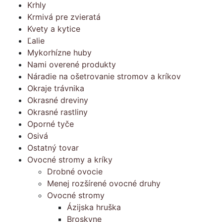
Krhly
Krmivá pre zvieratá
Kvety a kytice
Ľalie
Mykorhízne huby
Nami overené produkty
Náradie na ošetrovanie stromov a kríkov
Okraje trávnika
Okrasné dreviny
Okrasné rastliny
Oporné tyče
Osivá
Ostatný tovar
Ovocné stromy a kríky
Drobné ovocie
Menej rozšírené ovocné druhy
Ovocné stromy
Ázijska hruška
Broskyne