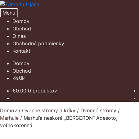
Preskočiť
Preskočiť
na
na
Menu
navigáciu
obsah
Domov
Obchod
O nás
Obchodné podmienky
Kontakt
Domov
Obchod
Košík
€
0.00
0 produktov
Domov
/
Ovocné stromy a kríky
/
Ovocné stromy
/
Marhule
/
Marhuľa neskorá „BERGERON“ Adesoto,
voľnokorenná