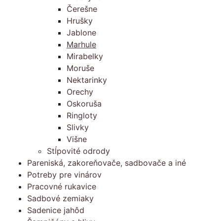
Čerešne
Hrušky
Jablone
Marhule
Mirabelky
Moruše
Nektarinky
Orechy
Oskoruša
Ringloty
Slivky
Višne
Stĺpovité odrody
Pareniská, zakoreňovače, sadbovače a iné
Potreby pre vinárov
Pracovné rukavice
Sadbové zemiaky
Sadenice jahôd