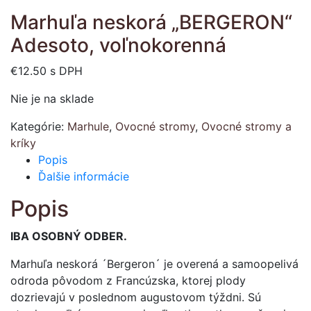
Marhuľa neskorá „BERGERON“
Adesoto, voľnokorenná
€
12.50
s DPH
Nie je na sklade
Kategórie:
Marhule
,
Ovocné stromy
,
Ovocné stromy a
kríky
Popis
Ďalšie informácie
Popis
IBA OSOBNÝ ODBER.
Marhuľa neskorá ´Bergeron´ je overená a samoopelivá
odroda pôvodom z Francúzska, ktorej plody
dozrievajú v poslednom augustovom týždni. Sú