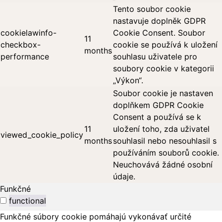
Tento soubor cookie
nastavuje doplněk GDPR
cookielawinfo-
Cookie Consent. Soubor
11
checkbox-
cookie se používá k uložení
months
performance
souhlasu uživatele pro
soubory cookie v kategorii
„Výkon“.
Soubor cookie je nastaven
doplňkem GDPR Cookie
Consent a používá se k
11
uložení toho, zda uživatel
viewed_cookie_policy
months
souhlasil nebo nesouhlasil s
používáním souborů cookie.
Neuchovává žádné osobní
údaje.
Funkčné
functional
Funkčné súbory cookie pomáhajú vykonávať určité