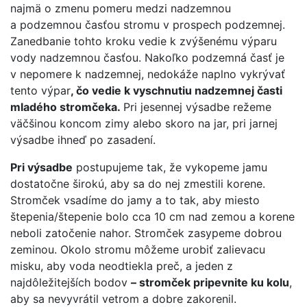
najmä o zmenu pomeru medzi nadzemnou
a podzemnou časťou stromu v prospech podzemnej.
Zanedbanie tohto kroku vedie k zvýšenému výparu
vody nadzemnou časťou. Nakoľko podzemná časť je
v nepomere k nadzemnej, nedokáže naplno vykrývať
tento výpar
, čo vedie k vyschnutiu nadzemnej časti
mladého stromčeka.
Pri jesennej výsadbe režeme
väčšinou koncom zimy alebo skoro na jar, pri jarnej
výsadbe ihneď po zasadení.
Pri výsadbe
postupujeme tak, že vykopeme jamu
dostatočne širokú, aby sa do nej zmestili korene.
Stromček vsadíme do jamy a to tak, aby miesto
štepenia/štepenie bolo cca 10 cm nad zemou a korene
neboli zatočenie nahor. Stromček zasypeme dobrou
zeminou. Okolo stromu môžeme urobiť zalievacu
misku, aby voda neodtiekla preč, a jeden z
najdôležitejších bodov
– stromček pripevnite ku kolu
,
aby sa nevyvrátil vetrom a dobre zakorenil.