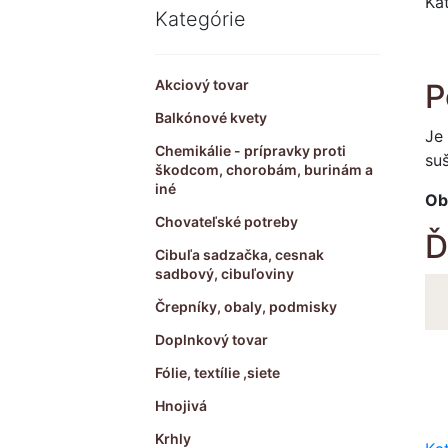
Ka
Kategórie
Akciový tovar
P
Balkónové kvety
Je
Chemikálie - prípravky proti
suš
škodcom, chorobám, burinám a
iné
Ob
Chovateľské potreby
Ď
Cibuľa sadzačka, cesnak
sadbový, cibuľoviny
Črepníky, obaly, podmisky
Doplnkový tovar
Fólie, textílie ,siete
Hnojivá
Krhly