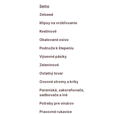
Semo
Zelseed
Klipsy na vrúbľovanie
Kvetinové
Obalované osivo
Podnože k štepeniu
Výsevné pásiky
Zeleninové
Ostatný tovar
Ovocné stromy a kríky
Pareniská, zakoreňovače,
sadbovače a iné
Potreby pre vinárov
Pracovné rukavice