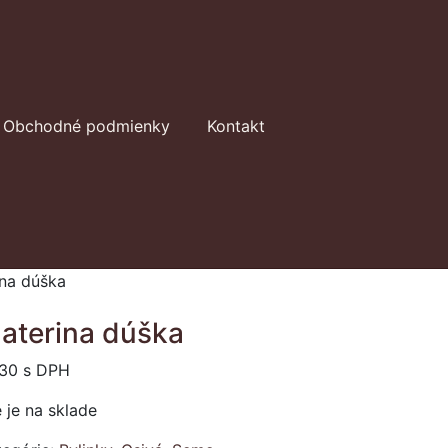
Obchodné podmienky
Kontakt
na dúška
aterina dúška
.30
s DPH
 je na sklade