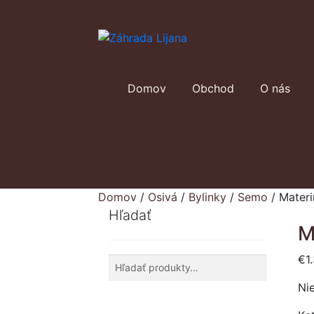
Preskočiť
Preskočiť
na
na
navigáciu
obsah
Domov
Obchod
O nás
Domov
/
Osivá
/
Bylinky
/
Semo
/
Materi
Hľadať
M
€
1
Hľadať:
Vyhľadávanie
Nie