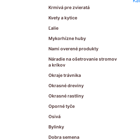
Ka
Krmivá pre zvieratá
Kvety a kytice
Ľalie
Mykorhízne huby
Nami overené produkty
Náradie na ošetrovanie stromov
a kríkov
Okraje trávnika
Okrasné dreviny
Okrasné rastliny
Oporné tyče
Osivá
Bylinky
Dobra semena