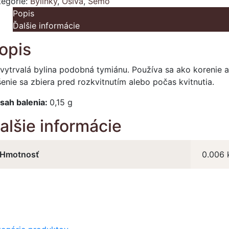
tegórie:
Bylinky
,
Osivá
,
Semo
Popis
Ďalšie informácie
opis
 vytrvalá bylina podobná tymiánu. Používa sa ako korenie 
enie sa zbiera pred rozkvitnutím alebo počas kvitnutia.
sah balenia:
0,15 g
alšie informácie
Hmotnosť
0.006 