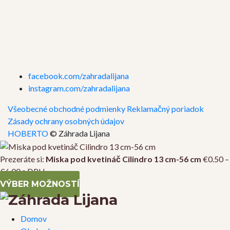
facebook.com/zahradalijana
instagram.com/zahradalijana
Všeobecné obchodné podmienky
Reklamačný poriadok
Zásady ochrany osobných údajov
HOBERTO
© Záhrada Lijana
Prezeráte si:
Miska pod kvetináč Cilindro 13 cm-56 cm
€
0.50
–
Price
€
6.00
s DPH
range:
VÝBER MOŽNOSTÍ
€0.50
through
Domov
€6.00