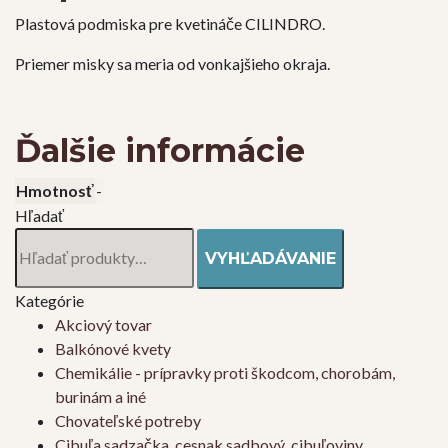
Plastová podmiska pre kvetináče CILINDRO.
Priemer misky sa meria od vonkajšieho okraja.
Ďalšie informácie
Hmotnosť
-
Hľadať
Hľadať:
VYHĽADÁVANIE
Kategórie
Akciový tovar
Balkónové kvety
Chemikálie - prípravky proti škodcom, chorobám,
burinám a iné
Chovateľské potreby
Cibuľa sadzačka, cesnak sadbový, cibuľoviny