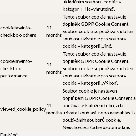
ukládáním souborů cookie v
kategorii „Nevyhnutelné“.
Tento soubor cookie nastavuje
doplněk GDPR Cookie Consent.
cookielawinfo-
11
Soubor cookie se používá k uložení
checkbox-others
months
souhlasu uživatele pro soubory
cookie v kategorii „Jiné.
Tento soubor cookie nastavuje
cookielawinfo-
doplněk GDPR Cookie Consent.
11
checkbox-
Soubor cookie se používá k uložení
months
performance
souhlasu uživatele pro soubory
cookie v kategorii „Výkon“.
Soubor cookie je nastaven
doplňkem GDPR Cookie Consent a
11
používá se k uložení toho, zda
viewed_cookie_policy
months
uživatel souhlasil nebo nesouhlasil s
používáním souborů cookie.
Neuchovává žádné osobní údaje.
Funkčné