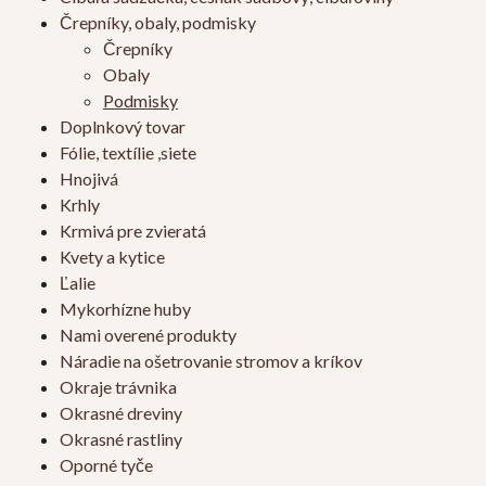
Črepníky, obaly, podmisky
Črepníky
Obaly
Podmisky
Doplnkový tovar
Fólie, textílie ,siete
Hnojivá
Krhly
Krmivá pre zvieratá
Kvety a kytice
Ľalie
Mykorhízne huby
Nami overené produkty
Náradie na ošetrovanie stromov a kríkov
Okraje trávnika
Okrasné dreviny
Okrasné rastliny
Oporné tyče