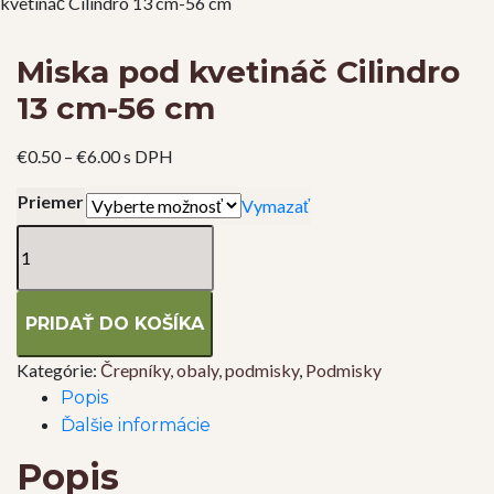
kvetináč Cilindro 13 cm-56 cm
Miska pod kvetináč Cilindro
13 cm-56 cm
Price
€
0.50
–
€
6.00
s DPH
range:
Priemer
Vymazať
€0.50
through
množstvo
€6.00
Miska
pod
kvetináč
PRIDAŤ DO KOŠÍKA
Cilindro
13
Kategórie:
Črepníky, obaly, podmisky
,
Podmisky
cm-
Popis
56
Ďalšie informácie
cm
Popis