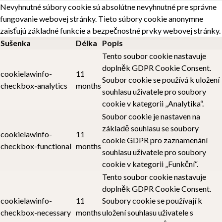
Nevyhnutné súbory cookie sú absolútne nevyhnutné pre správne
fungovanie webovej stránky. Tieto súbory cookie anonymne
zaisťujú základné funkcie a bezpečnostné prvky webovej stránky.
Sušenka
Délka
Popis
Tento soubor cookie nastavuje
doplněk GDPR Cookie Consent.
cookielawinfo-
11
Soubor cookie se používá k uložení
checkbox-analytics
months
souhlasu uživatele pro soubory
cookie v kategorii „Analytika“.
Soubor cookie je nastaven na
základě souhlasu se soubory
cookielawinfo-
11
cookie GDPR pro zaznamenání
checkbox-functional
months
souhlasu uživatele pro soubory
cookie v kategorii „Funkční“.
Tento soubor cookie nastavuje
doplněk GDPR Cookie Consent.
cookielawinfo-
11
Soubory cookie se používají k
checkbox-necessary
months
uložení souhlasu uživatele s