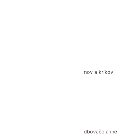
Doplnkový tovar
Fólie, textílie ,siete
Hnojivá
Krhly
Krmivá pre zvieratá
Kvety a kytice
Ľalie
Mykorhízne huby
Nami overené produkty
Náradie na ošetrovanie stromov a kríkov
Okraje trávnika
Okrasné dreviny
Okrasné rastliny
Oporné tyče
Osivá
Ostatný tovar
Ovocné stromy a kríky
Pareniská, zakoreňovače, sadbovače a iné