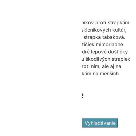
Charakteristika produktu
Bio ochrana do skleníkov a fóliovníkov proti strapkám.
Strapky sú obávanými škodcami skleníkových kultúr,
predovšetkým strapka západná a strapka tabaková.
Modrá farba týchto lepových doštičiek mimoriadne
intenzívne láka práve strapky. Modré lepové doštičky
sú vhodné: na signalizáciu výskytu škodlivých strapiek
a na kontrolu účinnosti ochrany proti nim, ale aj na
priamu ochranu rastlín proti strapkám na menších
plochách.
Ďalšie informácie
Hmotnosť
0.150 kg
Hľadať
Hľadať:
Vyhľadávanie
Kategórie