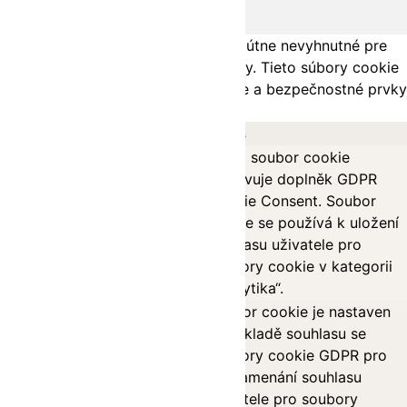
Nevyhnutné
Vždy povolené
Nevyhnutné súbory cookie sú absolútne nevyhnutné pre
správne fungovanie webovej stránky. Tieto súbory cookie
anonymne zaisťujú základné funkcie a bezpečnostné prvky
webovej stránky.
Sušenka
Délka
Popis
Tento soubor cookie
nastavuje doplněk GDPR
Cookie Consent. Soubor
cookielawinfo-
11
cookie se používá k uložení
checkbox-analytics
months
souhlasu uživatele pro
soubory cookie v kategorii
„Analytika“.
Soubor cookie je nastaven
na základě souhlasu se
cookielawinfo-
11
soubory cookie GDPR pro
checkbox-functional
months
zaznamenání souhlasu
uživatele pro soubory