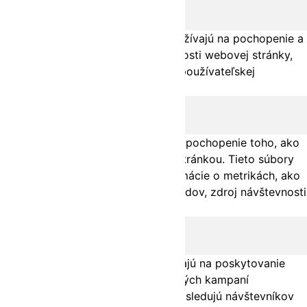
Výkon
performance
Výkonnostné súbory cookie sa používajú na pochopenie a
analýzu kľúčových indexov výkonnosti webovej stránky,
čo pomáha pri poskytovaní lepšej používateľskej
skúsenosti pre návštevníkov.
Analytika
analytics
Analytické cookies sa používajú na pochopenie toho, ako
návštevníci interagujú s webovou stránkou. Tieto súbory
cookie pomáhajú poskytovať informácie o metrikách, ako
je počet návštevníkov, miera odchodov, zdroj návštevnosti
atď.
Reklama
advertisement
Reklamné súbory cookie sa používajú na poskytovanie
relevantných reklám a marketingových kampaní
návštevníkom. Tieto súbory cookie sledujú návštevníkov