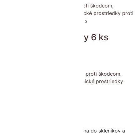
Domov
/
Chemikálie - prípravky proti škodcom,
chorobám, burinám a iné
/
Mechanické prostriedky proti
škodcom
/
Modré lepové dosky 6 ks
Modré lepové dosky 6 ks
€
4.55
s DPH
Nie je na sklade
Kategórie:
Chemikálie - prípravky proti škodcom,
chorobám, burinám a iné
,
Mechanické prostriedky
proti škodcom
Popis
Ďalšie informácie
Popis
Signalizačná pomôcka. Bio ochrana do skleníkov a
fóliovníkov proti strapkám.