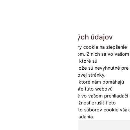
Zatvoriť
Prehľad ochrany osobných údajov
Táto webová stránka používa súbory cookie na zlepšenie
vášho zážitku pri prechádzaní webom. Z nich sa vo vašom
prehliadači ukladajú súbory cookie, ktoré sú
kategorizované podľa potreby, pretože sú nevyhnutné pre
fungovanie základných funkcií webovej stránky.
Používame aj cookies tretích strán, ktoré nám pomáhajú
analyzovať a pochopiť, ako používate túto webovú
stránku. Tieto cookies budú uložené vo vašom prehliadači
iba s vaším súhlasom. Máte tiež možnosť zrušiť tieto
cookies. Zrušenie niektorých z týchto súborov cookie však
môže ovplyvniť váš zážitok z prehliadania.
Nevyhnutné