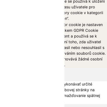
checkbox-
cookie se používá k uložení
months
performance
souhlasu uživatele pro
soubory cookie v kategorii
„Výkon“.
Soubor cookie je nastaven
doplňkem GDPR Cookie
Consent a používá se k
11
uložení toho, zda uživatel
viewed_cookie_policy
months
souhlasil nebo nesouhlasil s
používáním souborů cookie.
Neuchovává žádné osobní
údaje.
Funkčné
functional
Funkčné súbory cookie pomáhajú vykonávať určité
funkcie, ako je zdieľanie obsahu webovej stránky na
platformách sociálnych médií, zhromažďovanie spätnej
väzby a ďalšie funkcie tretích strán.