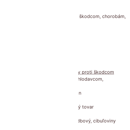
Akciový tovar
Balkónové kvety
Chemikálie - prípravky proti škodcom, chorobám,
burinám a iné
Biocídy
BIOochrana
Enzymatické prípravky
Fungicídy
Herbicídy
Insekticídy
Mechanické prostriedky proti škodcom
Prípravky proti krtom, hlodavcom,
mravcom, osám a iným
Prípravky proti slimákon
Sady prípravkov
Vosky, balzámy, ostatný tovar
Chovateľské potreby
Cibuľa sadzačka, cesnak sadbový, cibuľoviny
Črepníky, obaly, podmisky