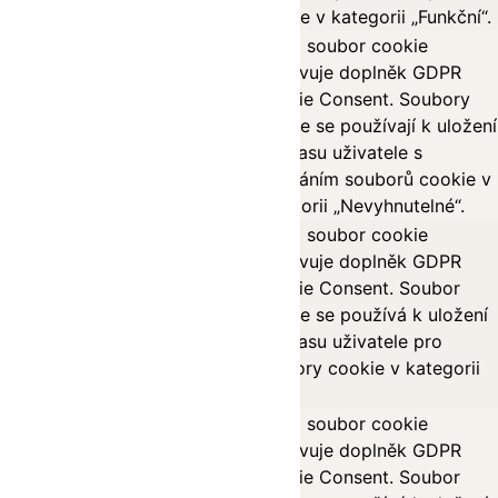
cookie v kategorii „Funkční“.
Tento soubor cookie
nastavuje doplněk GDPR
Cookie Consent. Soubory
cookielawinfo-
11
cookie se používají k uložení
checkbox-necessary
months
souhlasu uživatele s
ukládáním souborů cookie v
kategorii „Nevyhnutelné“.
Tento soubor cookie
nastavuje doplněk GDPR
Cookie Consent. Soubor
cookielawinfo-
11
cookie se používá k uložení
checkbox-others
months
souhlasu uživatele pro
soubory cookie v kategorii
„Jiné.
Tento soubor cookie
nastavuje doplněk GDPR
cookielawinfo-
Cookie Consent. Soubor
11