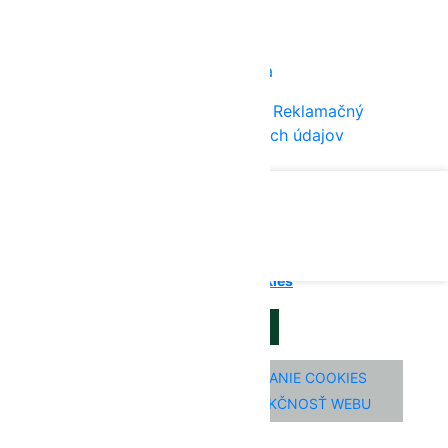
facebook.com/zahradalijana
instagram.com/zahradalijana
Všeobecné obchodné podmienky
Reklamačný
poriadok
Zásady ochrany osobných údajov
HOBERTO
© Záhrada Lijana
Súbory cookie používame, aby sme zabezpečili čo
najlepšie prezeranie našich webových stránok.
Nastavenie cookies
SÚHLASÍM
POPROSÍM, LEN O VYUŽÍVANIE COOKIES
NEVYHNUTNÝCH PRE FUNKČNOSŤ WEBU