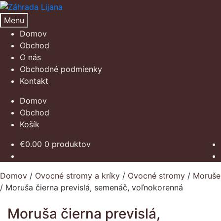
Preskočiť
Preskočiť
na
na
Menu
navigáciu
obsah
Domov
Obchod
O nás
Obchodné podmienky
Kontakt
Domov
Obchod
Košík
€
0.00
0 produktov
Domov
/
Ovocné stromy a kríky
/
Ovocné stromy
/
Moruše
/
Moruša čierna previslá, semenáč, voľnokorenná
Moruša čierna previslá,