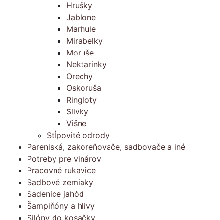
Hrušky
Jablone
Marhule
Mirabelky
Moruše
Nektarinky
Orechy
Oskoruša
Ringloty
Slivky
Višne
Stĺpovité odrody
Pareniská, zakoreňovače, sadbovače a iné
Potreby pre vinárov
Pracovné rukavice
Sadbové zemiaky
Sadenice jahôd
Šampiňóny a hlivy
Silóny do kosačky