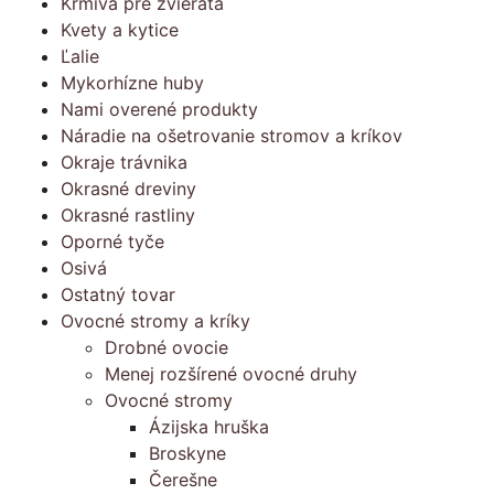
Krmivá pre zvieratá
Kvety a kytice
Ľalie
Mykorhízne huby
Nami overené produkty
Náradie na ošetrovanie stromov a kríkov
Okraje trávnika
Okrasné dreviny
Okrasné rastliny
Oporné tyče
Osivá
Ostatný tovar
Ovocné stromy a kríky
Drobné ovocie
Menej rozšírené ovocné druhy
Ovocné stromy
Ázijska hruška
Broskyne
Čerešne