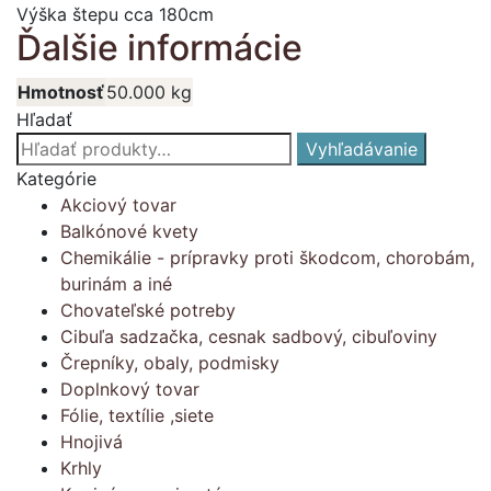
Výška štepu cca 180cm
Ďalšie informácie
Hmotnosť
50.000 kg
Hľadať
Hľadať:
Vyhľadávanie
Kategórie
Akciový tovar
Balkónové kvety
Chemikálie - prípravky proti škodcom, chorobám,
burinám a iné
Chovateľské potreby
Cibuľa sadzačka, cesnak sadbový, cibuľoviny
Črepníky, obaly, podmisky
Doplnkový tovar
Fólie, textílie ,siete
Hnojivá
Krhly