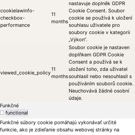
nastavuje doplněk GDPR
cookielawinfo-
Cookie Consent. Soubor
11
checkbox-
cookie se používá k uložení
months
performance
souhlasu uživatele pro
soubory cookie v kategorii
„Výkon“.
Soubor cookie je nastaven
doplňkem GDPR Cookie
Consent a používá se k
11
uložení toho, zda uživatel
viewed_cookie_policy
months
souhlasil nebo nesouhlasil s
používáním souborů cookie.
Neuchovává žádné osobní
údaje.
Funkčné
functional
Funkčné súbory cookie pomáhajú vykonávať určité
funkcie, ako je zdieľanie obsahu webovej stránky na