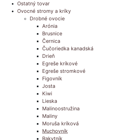
Ostatný tovar
Ovocné stromy a kríky
Drobné ovocie
Arónia
Brusnice
Černica
Čučoriedka kanadská
Drieň
Egreše kríkové
Egreše stromkové
Figovník
Josta
Kiwi
Lieska
Malinoostružina
Maliny
Moruša kríková
Muchovník
Rakytník