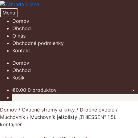
Preskočiť
Preskočiť
na
na
Menu
navigáciu
obsah
Domov
Obchod
O nás
Obchodné podmienky
Kontakt
Domov
Obchod
Košík
€
0.00
0 produktov
Žiadne produkty v košíku.
Domov
/
Ovocné stromy a kríky
/
Drobné ovocie
/
Muchovník
/
Muchovník jelšolistý „THIESSEN“ 1,5L
kontajner