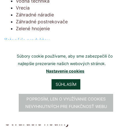
Vodná technika
Vrecia
Záhradné náradie
Záhradné postrekovače
Zelené hnojenie
Kategórie produktov
Kde nás nájdete
Súbory cookie používame, aby sme zabezpečili čo
Slovenského národného povstania 66/67,
najlepšie prezeranie našich webových stránok.
965 01 Žiar nad Hronom
Nastavenie cookies
Kontakt
SÚHLASÍM
Mgr. Peter Lipták (mladší)
POPROSÍM, LEN O VYUŽÍVANIE COOKIES
Tel.č.:
0908 806 701
NEVYHNUTNÝCH PRE FUNKČNOSŤ WEBU
Email:
zahradalijana@gmail.com
Otváracie hodiny