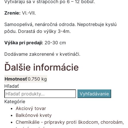
Vytvárajú sa v strapcoch po 6 – 12 bobúľ.
Zrenie:
VI.-VII.
Samoopelivá, nenáročná odroda. Nepotrebuje kyslú
pôdu. Dorastá do výšky 3-4m.
Výška pri predaji:
20-30 cm
Dodávame zakorenené v kvetináči.
Ďalšie informácie
Hmotnosť
0.750 kg
Hľadať
Hľadať:
Vyhľadávanie
Kategórie
Akciový tovar
Balkónové kvety
Chemikálie - prípravky proti škodcom, chorobám,