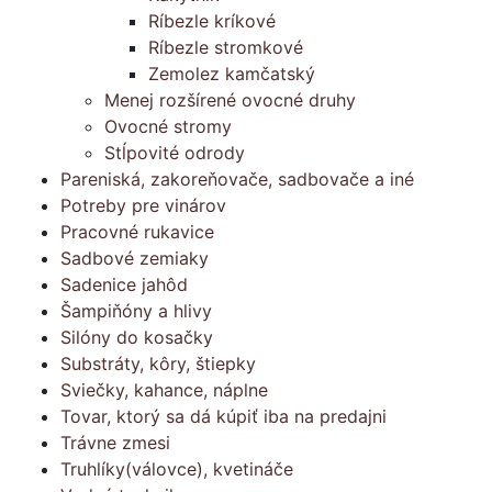
Ríbezle kríkové
Ríbezle stromkové
Zemolez kamčatský
Menej rozšírené ovocné druhy
Ovocné stromy
Stĺpovité odrody
Pareniská, zakoreňovače, sadbovače a iné
Potreby pre vinárov
Pracovné rukavice
Sadbové zemiaky
Sadenice jahôd
Šampiňóny a hlivy
Silóny do kosačky
Substráty, kôry, štiepky
Sviečky, kahance, náplne
Tovar, ktorý sa dá kúpiť iba na predajni
Trávne zmesi
Truhlíky(válovce), kvetináče