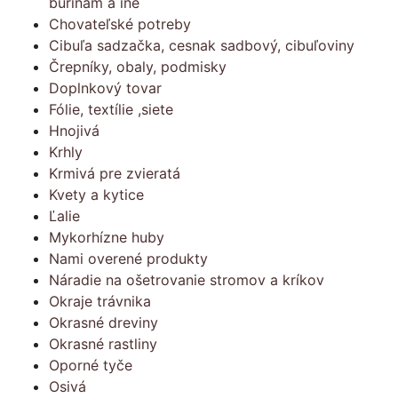
burinám a iné
Chovateľské potreby
Cibuľa sadzačka, cesnak sadbový, cibuľoviny
Črepníky, obaly, podmisky
Doplnkový tovar
Fólie, textílie ,siete
Hnojivá
Krhly
Krmivá pre zvieratá
Kvety a kytice
Ľalie
Mykorhízne huby
Nami overené produkty
Náradie na ošetrovanie stromov a kríkov
Okraje trávnika
Okrasné dreviny
Okrasné rastliny
Oporné tyče
Osivá