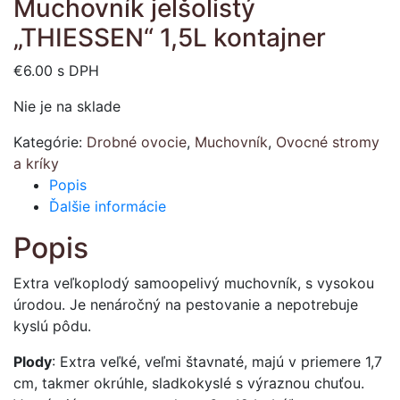
Muchovník jelšolistý
„THIESSEN“ 1,5L kontajner
€
6.00
s DPH
Nie je na sklade
Kategórie:
Drobné ovocie
,
Muchovník
,
Ovocné stromy
a kríky
Popis
Ďalšie informácie
Popis
Extra veľkoplodý samoopelivý muchovník, s vysokou
úrodou. Je nenáročný na pestovanie a nepotrebuje
kyslú pôdu.
Plody
: Extra veľké, veľmi štavnaté, majú v priemere 1,7
cm, takmer okrúhle, sladkokyslé s výraznou chuťou.