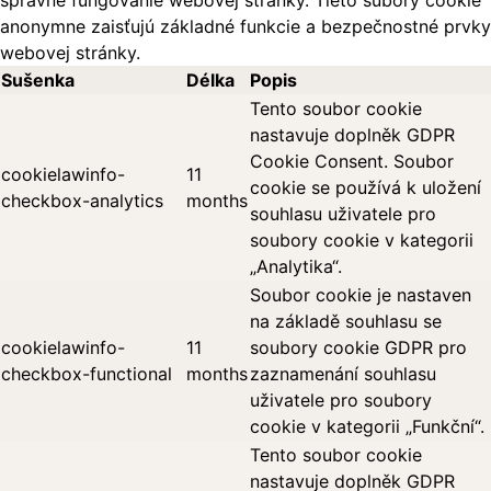
správne fungovanie webovej stránky. Tieto súbory cookie
anonymne zaisťujú základné funkcie a bezpečnostné prvky
webovej stránky.
Sušenka
Délka
Popis
Tento soubor cookie
nastavuje doplněk GDPR
Cookie Consent. Soubor
cookielawinfo-
11
cookie se používá k uložení
checkbox-analytics
months
souhlasu uživatele pro
soubory cookie v kategorii
„Analytika“.
Soubor cookie je nastaven
na základě souhlasu se
cookielawinfo-
11
soubory cookie GDPR pro
checkbox-functional
months
zaznamenání souhlasu
uživatele pro soubory
cookie v kategorii „Funkční“.
Tento soubor cookie
nastavuje doplněk GDPR