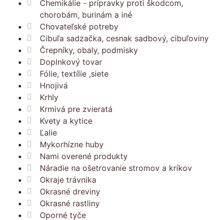
Chemikálie - prípravky proti škodcom,
chorobám, burinám a iné
Chovateľské potreby
Cibuľa sadzačka, cesnak sadbový, cibuľoviny
Črepníky, obaly, podmisky
Doplnkový tovar
Fólie, textílie ,siete
Hnojivá
Krhly
Krmivá pre zvieratá
Kvety a kytice
Ľalie
Mykorhízne huby
Nami overené produkty
Náradie na ošetrovanie stromov a kríkov
Okraje trávnika
Okrasné dreviny
Okrasné rastliny
Oporné tyče