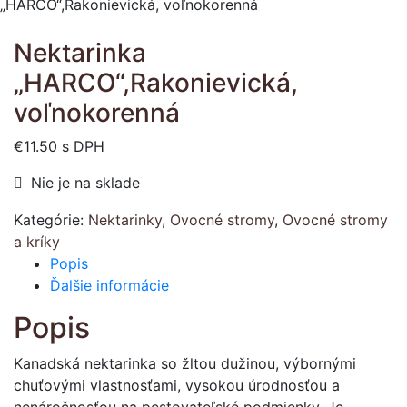
„HARCO“,Rakonievická, voľnokorenná
Nektarinka
„HARCO“,Rakonievická,
voľnokorenná
€
11.50
s DPH
Nie je na sklade
Kategórie:
Nektarinky
,
Ovocné stromy
,
Ovocné stromy
a kríky
Popis
Ďalšie informácie
Popis
Kanadská nektarinka so žltou dužinou, výbornými
chuťovými vlastnosťami, vysokou úrodnosťou a