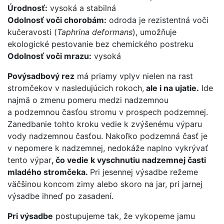
Úrodnosť:
vysoká a stabilná
Odolnosť voči chorobám:
odroda je rezistentná voči
kučeravosti (
Taphrina deformans
), umožňuje
ekologické pestovanie bez chemického postreku
Odolnosť voči mrazu:
vysoká
Povýsadbový rez
má priamy vplyv nielen na rast
stromčekov v nasledujúcich rokoch,
ale i na ujatie.
Ide
najmä o zmenu pomeru medzi nadzemnou
a podzemnou časťou stromu v prospech podzemnej.
Zanedbanie tohto kroku vedie k zvýšenému výparu
vody nadzemnou časťou. Nakoľko podzemná časť je
v nepomere k nadzemnej, nedokáže naplno vykrývať
tento výpar
, čo vedie k vyschnutiu nadzemnej časti
mladého stromčeka.
Pri jesennej výsadbe režeme
väčšinou koncom zimy alebo skoro na jar, pri jarnej
výsadbe ihneď po zasadení.
Pri výsadbe
postupujeme tak, že vykopeme jamu