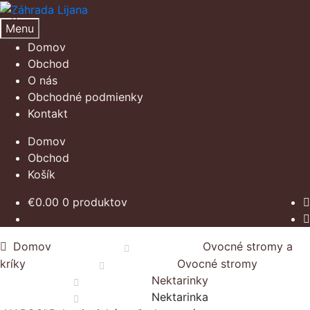
Preskočiť
Preskočiť
na
na
Menu
navigáciu
obsah
Domov
Obchod
O nás
Obchodné podmienky
Kontakt
Domov
Obchod
Košík
€
0.00
0 produktov
Domov
Ovocné stromy a
kríky
Ovocné stromy
Nektarinky
Nektarinka