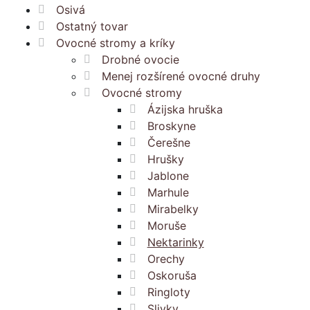
Osivá
Ostatný tovar
Ovocné stromy a kríky
Drobné ovocie
Menej rozšírené ovocné druhy
Ovocné stromy
Ázijska hruška
Broskyne
Čerešne
Hrušky
Jablone
Marhule
Mirabelky
Moruše
Nektarinky
Orechy
Oskoruša
Ringloty
Slivky