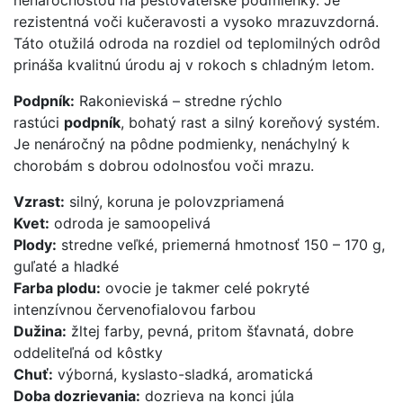
nenáročnosťou na pestovateľské podmienky. Je
rezistentná voči kučeravosti a vysoko mrazuvzdorná.
Táto otužilá odroda na rozdiel od teplomilných odrôd
prináša kvalitnú úrodu aj v rokoch s chladným letom.
Podpník:
Rakonieviská – stredne rýchlo
rastúci
podpník
, bohatý rast a silný koreňový systém.
Je nenáročný na pôdne podmienky, nenáchylný k
chorobám s dobrou odolnosťou voči mrazu.
Vzrast:
silný, koruna je polovzpriamená
Kvet:
odroda je samoopelivá
Plody:
stredne veľké, priemerná hmotnosť 150 – 170 g,
guľaté a hladké
Farba plodu:
ovocie je takmer celé pokryté
intenzívnou červenofialovou farbou
Dužina:
žltej farby, pevná, pritom šťavnatá, dobre
oddeliteľná od kôstky
Chuť:
výborná, kyslasto-sladká, aromatická
Doba dozrievania:
dozrieva na konci júla