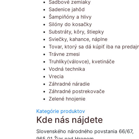
Sadbové zemiaky
Sadenice jahôd
Šampiňóny a hlivy
Silóny do kosačky
Substráty, kôry, štiepky
Sviečky, kahance, náplne
Tovar, ktorý sa dá kúpiť iba na predajn
Trávne zmesi
Truhlíky(válovce), kvetináče
Vodná technika
Vrecia
Záhradné náradie
Záhradné postrekovače
Zelené hnojenie
Kategórie produktov
Kde nás nájdete
Slovenského národného povstania 66/67,
965 01 Žiar nad Hronom