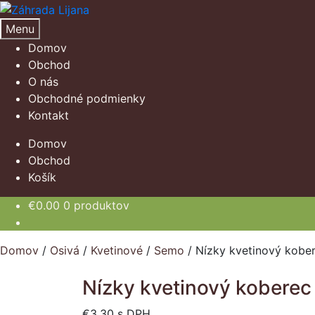
Preskočiť
Preskočiť
na
na
Menu
navigáciu
obsah
Domov
Obchod
O nás
Obchodné podmienky
Kontakt
Domov
Obchod
Košík
€
0.00
0 produktov
Domov
/
Osivá
/
Kvetinové
/
Semo
/
Nízky kvetinový kobe
Nízky kvetinový kobere
€
3.30
s DPH