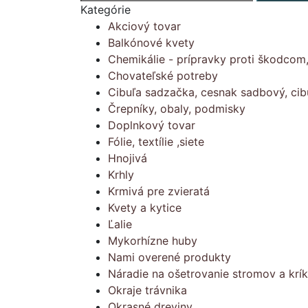
Kategórie
Akciový tovar
Balkónové kvety
Chemikálie - prípravky proti škodcom
Chovateľské potreby
Cibuľa sadzačka, cesnak sadbový, cib
Črepníky, obaly, podmisky
Doplnkový tovar
Fólie, textílie ,siete
Hnojivá
Krhly
Krmivá pre zvieratá
Kvety a kytice
Ľalie
Mykorhízne huby
Nami overené produkty
Náradie na ošetrovanie stromov a krí
Okraje trávnika
Okrasné dreviny