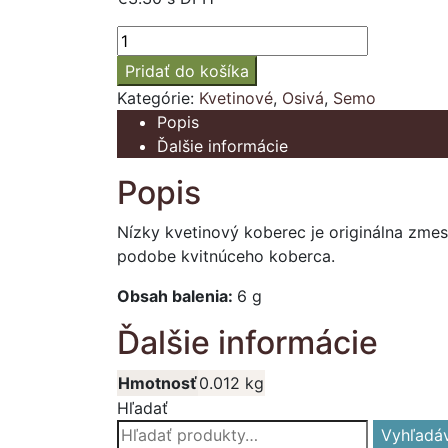
množstvo
Nízky
Pridať do košíka
kvetinový
Kategórie:
Kvetinové
,
Osivá
,
Semo
koberec
Popis
zmes
Ďalšie informácie
Popis
Nízky kvetinový koberec je originálna zmes 
podobe kvitnúceho koberca.
Obsah balenia:
6 g
Ďalšie informácie
Hmotnosť
0.012 kg
Hľadať
Hľadať:
Vyhľadá