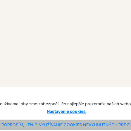
oužívame, aby sme zabezpečili čo najlepšie prezeranie našich web
Nastavenie cookies
POPROSÍM, LEN O VYUŽÍVANIE COOKIES NEVYHNUTNÝCH PRE 