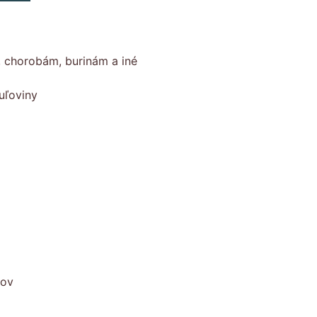
, chorobám, burinám a iné
uľoviny
kov