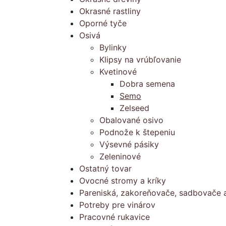
Okrasné rastliny
Oporné tyče
Osivá
Bylinky
Klipsy na vrúbľovanie
Kvetinové
Dobra semena
Semo
Zelseed
Obalované osivo
Podnože k štepeniu
Výsevné pásiky
Zeleninové
Ostatný tovar
Ovocné stromy a kríky
Pareniská, zakoreňovače, sadbovače a
Potreby pre vinárov
Pracovné rukavice