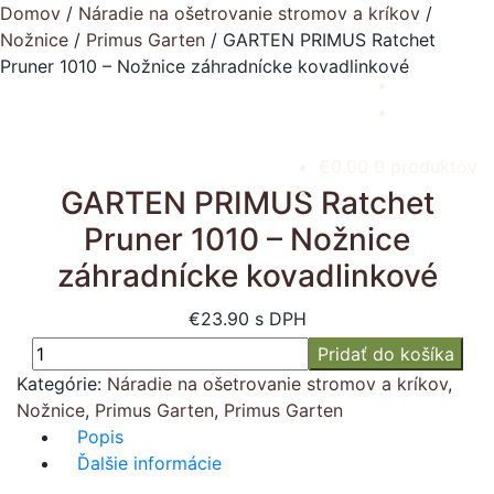
Domov
/
Náradie na ošetrovanie stromov a kríkov
/
Nožnice
/
Primus Garten
/
GARTEN PRIMUS Ratchet
Pruner 1010 – Nožnice záhradnícke kovadlinkové
Preskočiť
Preskočiť
na
na
navigáciu
obsah
€
0.00
0 produktov
GARTEN PRIMUS Ratchet
Pruner 1010 – Nožnice
záhradnícke kovadlinkové
€
23.90
s DPH
množstvo
Pridať do košíka
GARTEN
Kategórie:
Náradie na ošetrovanie stromov a kríkov
,
PRIMUS
Nožnice
,
Primus Garten
,
Primus Garten
Ratchet
Popis
Pruner
Ďalšie informácie
1010