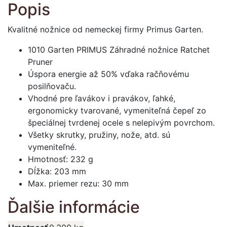
Popis
-
Nožnice
Kvalitné nožnice od nemeckej firmy Primus Garten.
záhradnícke
kovadlinkové
1010 Garten PRIMUS Záhradné nožnice Ratchet
Pruner
Úspora energie až 50% vďaka račňovému
posilňovaču.
Vhodné pre ľavákov i pravákov, ľahké,
ergonomicky tvarované, vymeniteľná čepeľ zo
špeciálnej tvrdenej ocele s nelepivým povrchom.
Všetky skrutky, pružiny, nože, atd. sú
vymeniteľné.
Hmotnosť: 232 g
Dĺžka: 203 mm
Max. priemer rezu: 30 mm
Ďalšie informácie