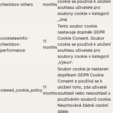
cookie se používá k uložení
checkbox-others
months
souhlasu uživatele pro
soubory cookie v kategorii
„Jiné.
Tento soubor cookie
nastavuje doplněk GDPR
cookielawinfo-
Cookie Consent. Soubor
11
checkbox-
cookie se používá k uložení
months
performance
souhlasu uživatele pro
soubory cookie v kategorii
„Výkon“.
Soubor cookie je nastaven
doplňkem GDPR Cookie
Consent a používá se k
11
uložení toho, zda uživatel
viewed_cookie_policy
months
souhlasil nebo nesouhlasil s
používáním souborů cookie.
Neuchovává žádné osobní
údaje.