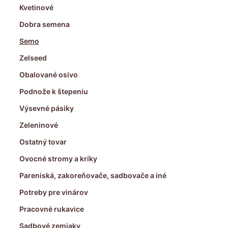
Kvetinové
Dobra semena
Semo
Zelseed
Obalované osivo
Podnože k štepeniu
Výsevné pásiky
Zeleninové
Ostatný tovar
Ovocné stromy a kríky
Pareniská, zakoreňovače, sadbovače a iné
Potreby pre vinárov
Pracovné rukavice
Sadbové zemiaky