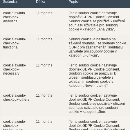
Sušenka
Délka
Popis
cookielawinfo-
11 months
Tento soubor cookie nastavuje
checkbox-
doplněk GDPR Cookie Consent.
analytics
Soubor cookie se používá k uložení
souhlasu uživatele pro soubory
cookie v kategorii „Analytika“.
cookielawinfo-
11 months
Soubor cookie je nastaven na
checkbox-
základě souhlasu se soubory cookie
functional
GDPR pro zaznamenání souhlasu
uživatele pro soubory cookie v
kategorii „Funkční“.
cookielawinfo-
11 months
Tento soubor cookie nastavuje
checkbox-
doplněk GDPR Cookie Consent.
necessary
Soubory cookie se používají k
uložení souhlasu uživatele s
ukládáním souborů cookie v
kategorii „Nevyhnutelné“.
cookielawinfo-
11 months
Tento soubor cookie nastavuje
checkbox-others
doplněk GDPR Cookie Consent.
Soubor cookie se používá k uložení
souhlasu uživatele pro soubory
cookie v kategorii „Jiné.
cookielawinfo-
11 months
Tento soubor cookie nastavuje
checkbox-
doplněk GDPR Cookie Consent.
performance
Soubor cookie se používá k uložení