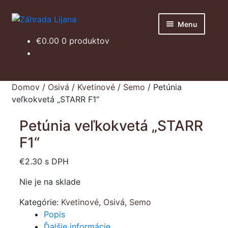
Preskočiť
Preskočiť
Menu
na
na
€
0.00
0 produktov
navigáciu
obsah
Domov
Obchod
Domov
/
Osivá
/
Kvetinové
/
Semo
/
Petúnia
veľkokvetá „STARR F1“
Košík
Petúnia veľkokvetá „STARR
F1“
€
2.30
s DPH
Nie je na sklade
Kategórie:
Kvetinové
,
Osivá
,
Semo
Popis
Ďalšie informácie