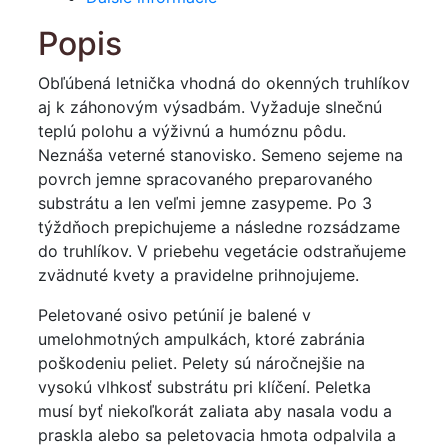
Popis
Obľúbená letnička vhodná do okenných truhlíkov
aj k záhonovým výsadbám. Vyžaduje slnečnú
teplú polohu a výživnú a humóznu pôdu.
Neznáša veterné stanovisko. Semeno sejeme na
povrch jemne spracovaného preparovaného
substrátu a len veľmi jemne zasypeme. Po 3
týždňoch prepichujeme a následne rozsádzame
do truhlíkov. V priebehu vegetácie odstraňujeme
zvädnuté kvety a pravidelne prihnojujeme.
Peletované osivo petúnií je balené v
umelohmotných ampulkách, ktoré zabránia
poškodeniu peliet. Pelety sú náročnejšie na
vysokú vlhkosť substrátu pri klíčení. Peletka
musí byť niekoľkorát zaliata aby nasala vodu a
praskla alebo sa peletovacia hmota odpalvila a