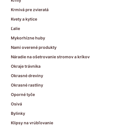
Krhly
Krmivá pre zvieratá
Kvety a kytice
Ľalie
Mykorhízne huby
Nami overené produkty
Náradie na ošetrovanie stromov a kríkov
Okraje trávnika
Okrasné dreviny
Okrasné rastliny
Oporné tyče
Osivá
Bylinky
Klipsy na vrúbľovanie