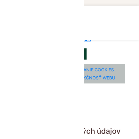
range:
Výber možností
€1.90
through
Súbory cookie používame, aby sme zabezpečili čo
€28.90
najlepšie prezeranie našich webových stránok.
Nastavenie cookies
SÚHLASÍM
POPROSÍM, LEN O VYUŽÍVANIE COOKIES
NEVYHNUTNÝCH PRE FUNKČNOSŤ WEBU
Zatvoriť
Prehľad ochrany osobných údajov