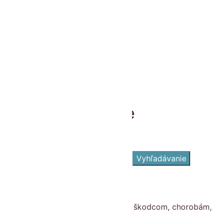
14 x 11 cm / 1 l
18 x 14 cm / 2,2 l
22 x 18 cm / 4,3 l
27 x 21 cm / 7,8 l
32 x 26 cm / 15,5 l
38 x 30 cm / 26 l
45 x 36 cm / 44 l
54 x 42 cm / 75 l
Ďalšie informácie
Hmotnosť
-
Hľadať
Hľadať:
Vyhľadávanie
Kategórie
Akciový tovar
Balkónové kvety
Chemikálie - prípravky proti škodcom, chorobám,
burinám a iné