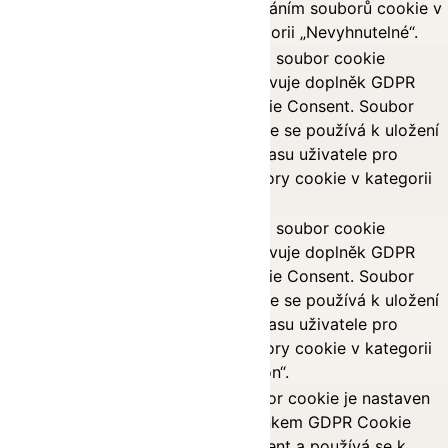
ukládáním souborů cookie v
kategorii „Nevyhnutelné“.
Tento soubor cookie
nastavuje doplněk GDPR
Cookie Consent. Soubor
cookielawinfo-
11
cookie se používá k uložení
checkbox-others
months
souhlasu uživatele pro
soubory cookie v kategorii
„Jiné.
Tento soubor cookie
nastavuje doplněk GDPR
cookielawinfo-
Cookie Consent. Soubor
11
checkbox-
cookie se používá k uložení
months
performance
souhlasu uživatele pro
soubory cookie v kategorii
„Výkon“.
Soubor cookie je nastaven
doplňkem GDPR Cookie
Consent a používá se k