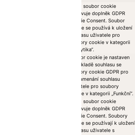
Tento soubor cookie
nastavuje doplněk GDPR
Cookie Consent. Soubor
cookielawinfo-
11
cookie se používá k uložení
checkbox-analytics
months
souhlasu uživatele pro
soubory cookie v kategorii
„Analytika“.
Soubor cookie je nastaven
na základě souhlasu se
cookielawinfo-
11
soubory cookie GDPR pro
checkbox-functional
months
zaznamenání souhlasu
uživatele pro soubory
cookie v kategorii „Funkční“.
Tento soubor cookie
nastavuje doplněk GDPR
Cookie Consent. Soubory
cookielawinfo-
11
cookie se používají k uložení
checkbox-necessary
months
souhlasu uživatele s