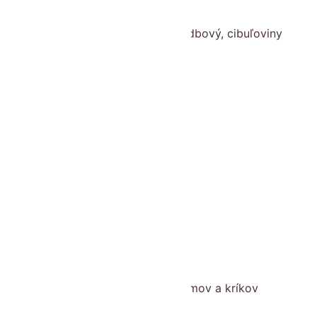
Chovateľské potreby
Cibuľa sadzačka, cesnak sadbový, cibuľoviny
Črepníky, obaly, podmisky
Črepníky
Plastové
Obaly
Podmisky
Doplnkový tovar
Fólie, textílie ,siete
Hnojivá
Krhly
Krmivá pre zvieratá
Kvety a kytice
Ľalie
Mykorhízne huby
Nami overené produkty
Náradie na ošetrovanie stromov a kríkov
Okraje trávnika