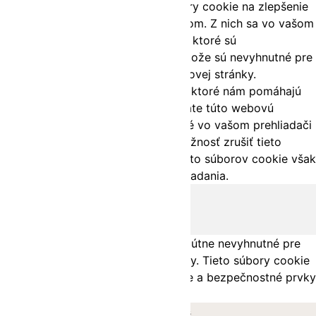
Táto webová stránka používa súbory cookie na zlepšenie
vášho zážitku pri prechádzaní webom. Z nich sa vo vašom
prehliadači ukladajú súbory cookie, ktoré sú
kategorizované podľa potreby, pretože sú nevyhnutné pre
fungovanie základných funkcií webovej stránky.
Používame aj cookies tretích strán, ktoré nám pomáhajú
analyzovať a pochopiť, ako používate túto webovú
stránku. Tieto cookies budú uložené vo vašom prehliadači
iba s vaším súhlasom. Máte tiež možnosť zrušiť tieto
cookies. Zrušenie niektorých z týchto súborov cookie však
môže ovplyvniť váš zážitok z prehliadania.
Nevyhnutné
Nevyhnutné
Vždy povolené
Nevyhnutné súbory cookie sú absolútne nevyhnutné pre
správne fungovanie webovej stránky. Tieto súbory cookie
anonymne zaisťujú základné funkcie a bezpečnostné prvky
webovej stránky.
Sušenka
Délka
Popis