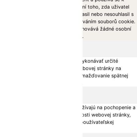
11
uložení toho, zda uživatel
viewed_cookie_policy
months
souhlasil nebo nesouhlasil s
používáním souborů cookie.
Neuchovává žádné osobní
údaje.
Funkčné
functional
Funkčné súbory cookie pomáhajú vykonávať určité
funkcie, ako je zdieľanie obsahu webovej stránky na
platformách sociálnych médií, zhromažďovanie spätnej
väzby a ďalšie funkcie tretích strán.
Výkon
performance
Výkonnostné súbory cookie sa používajú na pochopenie a
analýzu kľúčových indexov výkonnosti webovej stránky,
čo pomáha pri poskytovaní lepšej používateľskej
skúsenosti pre návštevníkov.
Analytika