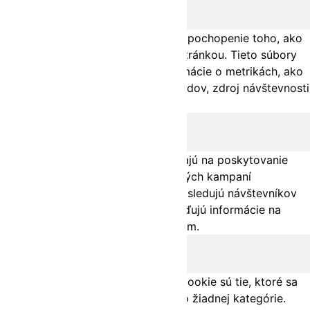
analytics
Analytické cookies sa používajú na pochopenie toho, ako
návštevníci interagujú s webovou stránkou. Tieto súbory
cookie pomáhajú poskytovať informácie o metrikách, ako
je počet návštevníkov, miera odchodov, zdroj návštevnosti
atď.
Reklama
advertisement
Reklamné súbory cookie sa používajú na poskytovanie
relevantných reklám a marketingových kampaní
návštevníkom. Tieto súbory cookie sledujú návštevníkov
na webových stránkach a zhromažďujú informácie na
poskytovanie prispôsobených reklám.
Iné
others
Ostatné nekategorizované súbory cookie sú tie, ktoré sa
analyzujú a ešte neboli zaradené do žiadnej kategórie.