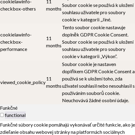
cookielawinfo-
11
Soubor cookie se používá k uložení
checkbox-others
months
souhlasu uživatele pro soubory
cookie v kategorii „Jiné.
Tento soubor cookie nastavuje
cookielawinfo-
doplněk GDPR Cookie Consent.
11
checkbox-
Soubor cookie se používá k uložení
months
performance
souhlasu uživatele pro soubory
cookie v kategorii „Výkon“.
Soubor cookie je nastaven
doplňkem GDPR Cookie Consent a
11
používá se k uložení toho, zda
viewed_cookie_policy
months
uživatel souhlasil nebo nesouhlasil s
používáním souborů cookie.
Neuchovává žádné osobní údaje.
Funkčné
functional
Funkčné súbory cookie pomáhajú vykonávať určité funkcie, ako je
zdieľanie obsahu webovej stránky na platformách sociálnych