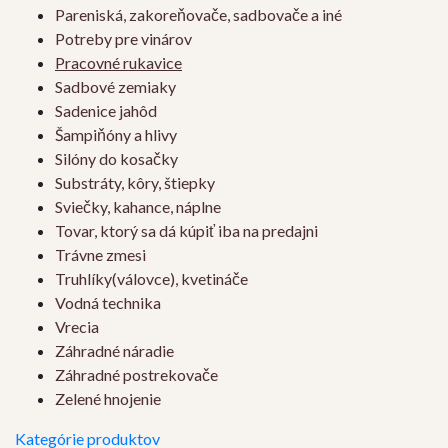
Pareniská, zakoreňovače, sadbovače a iné
Potreby pre vinárov
Pracovné rukavice
Sadbové zemiaky
Sadenice jahôd
Šampiňóny a hlivy
Silóny do kosačky
Substráty, kôry, štiepky
Sviečky, kahance, náplne
Tovar, ktorý sa dá kúpiť iba na predajni
Trávne zmesi
Truhlíky(válovce), kvetináče
Vodná technika
Vrecia
Záhradné náradie
Záhradné postrekovače
Zelené hnojenie
Kategórie produktov