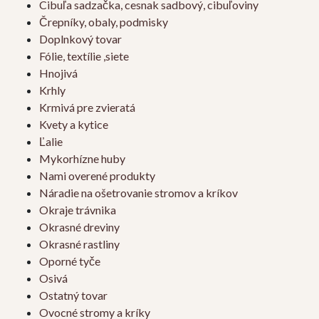
Cibuľa sadzačka, cesnak sadbový, cibuľoviny
Črepníky, obaly, podmisky
Doplnkový tovar
Fólie, textílie ,siete
Hnojivá
Krhly
Krmivá pre zvieratá
Kvety a kytice
Ľalie
Mykorhízne huby
Nami overené produkty
Náradie na ošetrovanie stromov a kríkov
Okraje trávnika
Okrasné dreviny
Okrasné rastliny
Oporné tyče
Osivá
Ostatný tovar
Ovocné stromy a kríky