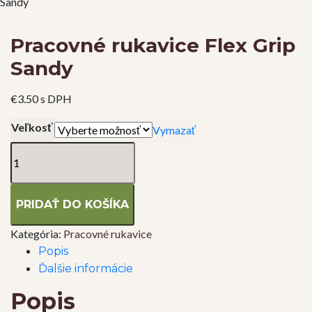
Sandy
Pracovné rukavice Flex Grip
Sandy
€
3.50
s DPH
Veľkosť
Vymazať
množstvo
Pracovné
rukavice
Flex
PRIDAŤ DO KOŠÍKA
Grip
Sandy
Kategória:
Pracovné rukavice
Popis
Ďalšie informácie
Popis