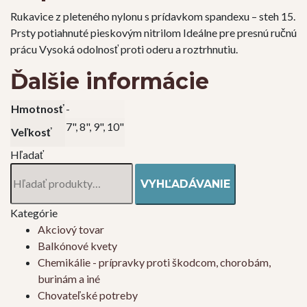
Rukavice z pleteného nylonu s prídavkom spandexu – steh 15.
Prsty potiahnuté pieskovým nitrilom Ideálne pre presnú ručnú
prácu Vysoká odolnosť proti oderu a roztrhnutiu.
Ďalšie informácie
Hmotnosť
-
7", 8", 9", 10"
Veľkosť
Hľadať
Hľadať:
VYHĽADÁVANIE
Kategórie
Akciový tovar
Balkónové kvety
Chemikálie - prípravky proti škodcom, chorobám,
burinám a iné
Chovateľské potreby