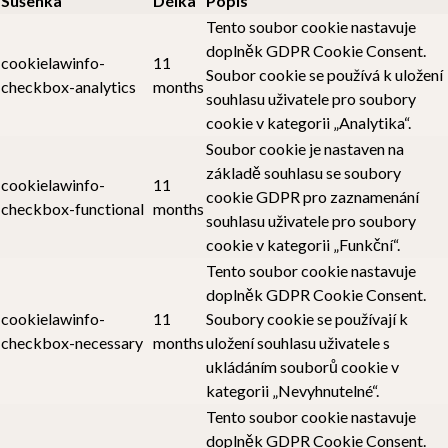
Sušenka
Délka
Popis
Tento soubor cookie nastavuje
doplněk GDPR Cookie Consent.
cookielawinfo-
11
Soubor cookie se používá k uložení
checkbox-analytics
months
souhlasu uživatele pro soubory
cookie v kategorii „Analytika“.
Soubor cookie je nastaven na
základě souhlasu se soubory
cookielawinfo-
11
cookie GDPR pro zaznamenání
checkbox-functional
months
souhlasu uživatele pro soubory
cookie v kategorii „Funkční“.
Tento soubor cookie nastavuje
doplněk GDPR Cookie Consent.
cookielawinfo-
11
Soubory cookie se používají k
checkbox-necessary
months
uložení souhlasu uživatele s
ukládáním souborů cookie v
kategorii „Nevyhnutelné“.
Tento soubor cookie nastavuje
doplněk GDPR Cookie Consent.