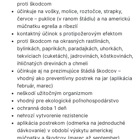
proti škodcom
účinkuje na vošky, molice, roztočce, strapky,
červce – puklice (v ranom štádiu) a na americkú
múčnatku egreša a ríbezlí
kontaktný účinok s protipožerovým efektom
proti škodcom na okrasných rastlinách,
bylinkách, paprikách, paradajkách, uhorkách,
tekviciach (cuketách), jadrovinách, kôstkovinách,
ihličnatých drevinách a chmeli
účinkuje aj na prezimujúce štádiá škodcov –
vhodný ako preventívny postrek na jar (aplikácia
február, marec)
neškodí užitočným organizmom
vhodný pre ekologické poľnohospodárstvo
ochranná doba 1 deň
nehrozí vytvorenie rezistencie
aplikácia postrekom (odmerka na jednoduché
dávkovanie) v období výskytu americkej
múčnatky a škodcov (marec až september)