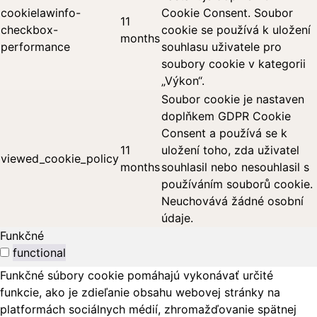
cookielawinfo-
Cookie Consent. Soubor
11
checkbox-
cookie se používá k uložení
months
performance
souhlasu uživatele pro
soubory cookie v kategorii
„Výkon“.
Soubor cookie je nastaven
doplňkem GDPR Cookie
Consent a používá se k
11
uložení toho, zda uživatel
viewed_cookie_policy
months
souhlasil nebo nesouhlasil s
používáním souborů cookie.
Neuchovává žádné osobní
údaje.
Funkčné
functional
Funkčné súbory cookie pomáhajú vykonávať určité
funkcie, ako je zdieľanie obsahu webovej stránky na
platformách sociálnych médií, zhromažďovanie spätnej