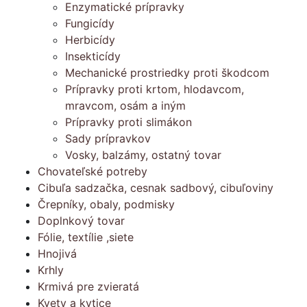
Enzymatické prípravky
Fungicídy
Herbicídy
Insekticídy
Mechanické prostriedky proti škodcom
Prípravky proti krtom, hlodavcom,
mravcom, osám a iným
Prípravky proti slimákon
Sady prípravkov
Vosky, balzámy, ostatný tovar
Chovateľské potreby
Cibuľa sadzačka, cesnak sadbový, cibuľoviny
Črepníky, obaly, podmisky
Doplnkový tovar
Fólie, textílie ,siete
Hnojivá
Krhly
Krmivá pre zvieratá
Kvety a kytice