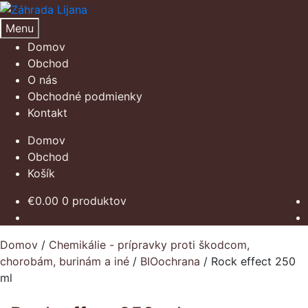
Preskočiť
Preskočiť
na
na
Menu
navigáciu
obsah
Domov
Obchod
O nás
Obchodné podmienky
Kontakt
Domov
Obchod
Košík
€
0.00
0 produktov
Domov
/
Chemikálie - prípravky proti škodcom,
chorobám, burinám a iné
/
BIOochrana
/
Rock effect 250
ml