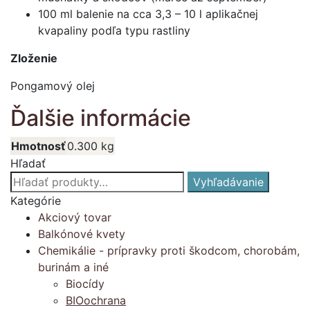
100 ml balenie na cca 3,3 – 10 l aplikačnej
kvapaliny podľa typu rastliny
Zloženie
Pongamový olej
Ďalšie informácie
Hmotnosť
0.300 kg
Hľadať
Hľadať:
Vyhľadávanie
Kategórie
Akciový tovar
Balkónové kvety
Chemikálie - prípravky proti škodcom, chorobám,
burinám a iné
Biocídy
BIOochrana