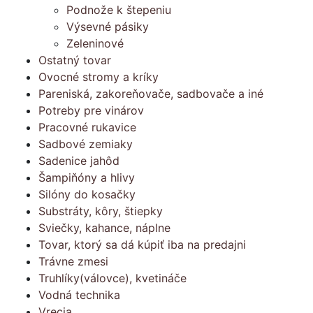
Podnože k štepeniu
Výsevné pásiky
Zeleninové
Ostatný tovar
Ovocné stromy a kríky
Pareniská, zakoreňovače, sadbovače a iné
Potreby pre vinárov
Pracovné rukavice
Sadbové zemiaky
Sadenice jahôd
Šampiňóny a hlivy
Silóny do kosačky
Substráty, kôry, štiepky
Sviečky, kahance, náplne
Tovar, ktorý sa dá kúpiť iba na predajni
Trávne zmesi
Truhlíky(válovce), kvetináče
Vodná technika
Vrecia