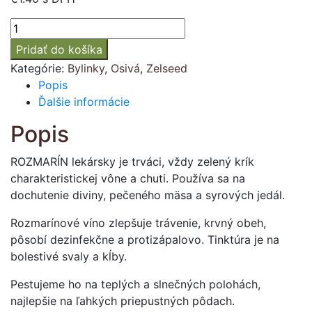
množstvo
Rozmarín
Pridať do košíka
lekársky
Kategórie:
Bylinky
,
Osivá
,
Zelseed
Popis
Ďalšie informácie
Popis
ROZMARÍN lekársky je trváci, vždy zelený krík
charakteristickej vône a chuti. Používa sa na
dochutenie diviny, pečeného mäsa a syrových jedál.
Rozmarínové víno zlepšuje trávenie, krvný obeh,
pôsobí dezinfekčne a protizápalovo. Tinktúra je na
bolestivé svaly a kĺby.
Pestujeme ho na teplých a slnečných polohách,
najlepšie na ľahkých priepustných pôdach.