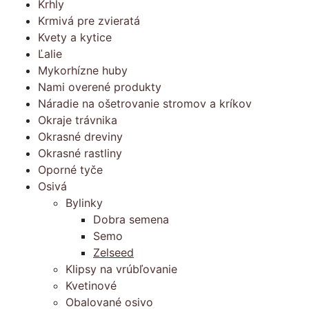
Krhly
Krmivá pre zvieratá
Kvety a kytice
Ľalie
Mykorhízne huby
Nami overené produkty
Náradie na ošetrovanie stromov a kríkov
Okraje trávnika
Okrasné dreviny
Okrasné rastliny
Oporné tyče
Osivá
Bylinky
Dobra semena
Semo
Zelseed
Klipsy na vrúbľovanie
Kvetinové
Obalované osivo