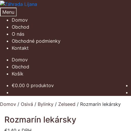
Preskočiť
Preskočiť
na
na
Menu
navigáciu
obsah
Domov
Obchod
O nás
Obchodné podmienky
Kontakt
Domov
Obchod
Košík
€
0.00
0 produktov
Domov
/
Osivá
/
Bylinky
/
Zelseed
/
Rozmarín lekársky
Rozmarín lekársky
€
1.40
s DPH