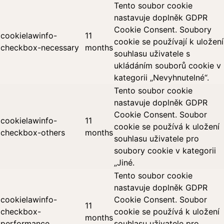
Tento soubor cookie
nastavuje doplněk GDPR
Cookie Consent. Soubory
cookielawinfo-
11
cookie se používají k uložení
checkbox-necessary
months
souhlasu uživatele s
ukládáním souborů cookie v
kategorii „Nevyhnutelné“.
Tento soubor cookie
nastavuje doplněk GDPR
Cookie Consent. Soubor
cookielawinfo-
11
cookie se používá k uložení
checkbox-others
months
souhlasu uživatele pro
soubory cookie v kategorii
„Jiné.
Tento soubor cookie
nastavuje doplněk GDPR
cookielawinfo-
Cookie Consent. Soubor
11
checkbox-
cookie se používá k uložení
months
performance
souhlasu uživatele pro