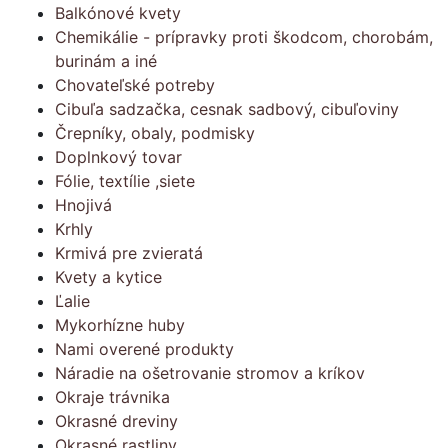
Balkónové kvety
Chemikálie - prípravky proti škodcom, chorobám,
burinám a iné
Chovateľské potreby
Cibuľa sadzačka, cesnak sadbový, cibuľoviny
Črepníky, obaly, podmisky
Doplnkový tovar
Fólie, textílie ,siete
Hnojivá
Krhly
Krmivá pre zvieratá
Kvety a kytice
Ľalie
Mykorhízne huby
Nami overené produkty
Náradie na ošetrovanie stromov a kríkov
Okraje trávnika
Okrasné dreviny
Okrasné rastliny