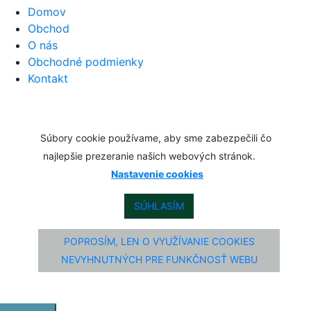
Domov
€2.50
Obchod
O nás
Obchodné podmienky
Kontakt
Súbory cookie používame, aby sme zabezpečili čo
najlepšie prezeranie našich webových stránok.
Nastavenie cookies
SÚHLASÍM
POPROSÍM, LEN O VYUŽÍVANIE COOKIES
NEVYHNUTNÝCH PRE FUNKČNOSŤ WEBU