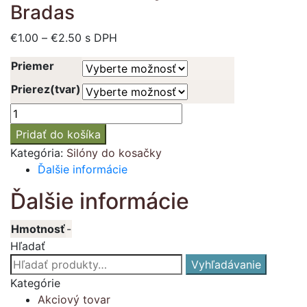
Bradas
Price
€
1.00
–
€
2.50
s DPH
range:
Priemer
€1.00
through
Prierez(tvar)
€2.50
množstvo
Silón
Pridať do košíka
do
Kategória:
Silóny do kosačky
kosačky
Ďalšie informácie
dĺžka
15
Ďalšie informácie
m
Bradas
Hmotnosť
-
Hľadať
Hľadať:
Vyhľadávanie
Kategórie
Akciový tovar