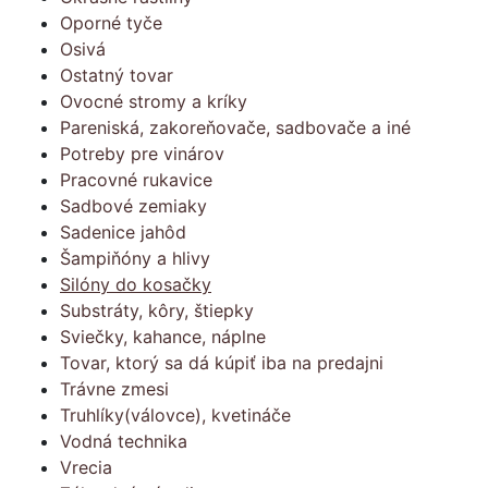
Oporné tyče
Osivá
Ostatný tovar
Ovocné stromy a kríky
Pareniská, zakoreňovače, sadbovače a iné
Potreby pre vinárov
Pracovné rukavice
Sadbové zemiaky
Sadenice jahôd
Šampiňóny a hlivy
Silóny do kosačky
Substráty, kôry, štiepky
Sviečky, kahance, náplne
Tovar, ktorý sa dá kúpiť iba na predajni
Trávne zmesi
Truhlíky(válovce), kvetináče
Vodná technika
Vrecia