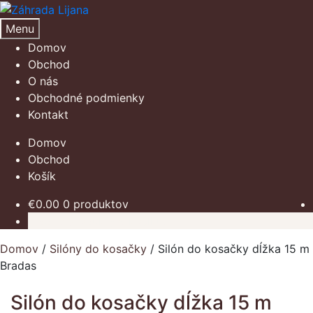
Preskočiť
Preskočiť
na
na
Menu
navigáciu
obsah
Domov
Obchod
O nás
Obchodné podmienky
Kontakt
Domov
Obchod
Košík
€
0.00
0 produktov
Žiadne produkty v košíku.
Domov
/
Silóny do kosačky
/
Silón do kosačky dĺžka 15 m
Bradas
Silón do kosačky dĺžka 15 m