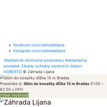
facebook.com/zahradalijana
instagram.com/zahradalijana
Všeobecné obchodné podmienky
Reklamačný
poriadok
Zásady ochrany osobných údajov
HOBERTO
© Záhrada Lijana
Prezeráte si:
Silón do kosačky dĺžka 15 m Bradas
€
1.00
–
Price
€
2.50
s DPH
range:
Výber možností
€1.00
through