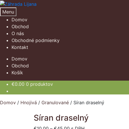
Preskočiť
Preskočiť
na
na
Menu
navigáciu
obsah
Domov
Obchod
O nás
Obchodné podmienky
Kontakt
Domov
Obchod
Košík
€
0.00
0 produktov
Domov
/
Hnojivá
/
Granulované
/
Síran draselný
Síran draselný
Price
€
10.00
–
€
45.00
s DPH