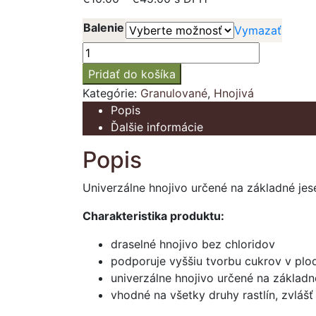
range:
Balenie
Vymazať
€10.00
through
množstvo
€45.00
Síran
Pridať do košíka
draselný
Kategórie:
Granulované
,
Hnojivá
Popis
Ďalšie informácie
Popis
Univerzálne hnojivo určené na základné jese
Charakteristika produktu:
draselné hnojivo bez chloridov
podporuje vyššiu tvorbu cukrov v plod
univerzálne hnojivo určené na základn
vhodné na všetky druhy rastlín, zvlášť n