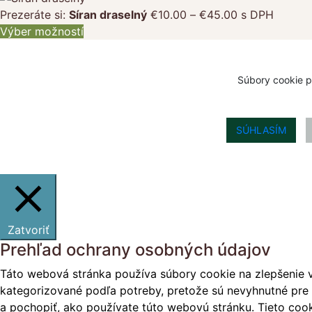
Price
Prezeráte si:
Síran draselný
€
10.00
–
€
45.00
s DPH
range:
Výber možností
€10.00
through
€45.00
Súbory cookie p
SÚHLASÍM
Zatvoriť
Prehľad ochrany osobných údajov
Táto webová stránka používa súbory cookie na zlepšenie v
kategorizované podľa potreby, pretože sú nevyhnutné pre 
a pochopiť, ako používate túto webovú stránku. Tieto cook