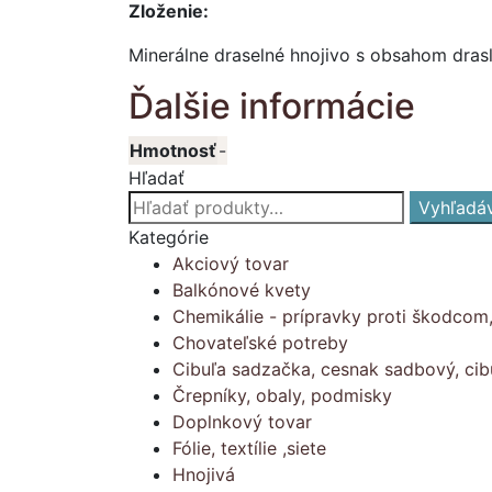
Zloženie:
Minerálne draselné hnojivo s obsahom dras
Ďalšie informácie
Hmotnosť
-
Hľadať
Hľadať:
Vyhľadá
Kategórie
Akciový tovar
Balkónové kvety
Chemikálie - prípravky proti škodcom
Chovateľské potreby
Cibuľa sadzačka, cesnak sadbový, cib
Črepníky, obaly, podmisky
Doplnkový tovar
Fólie, textílie ,siete
Hnojivá