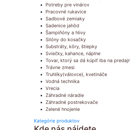
Potreby pre vinárov
Pracovné rukavice
Sadbové zemiaky
Sadenice jahôd
Šampiňóny a hlivy
Silóny do kosačky
Substráty, kôry, štiepky
Sviečky, kahance, náplne
Tovar, ktorý sa dá kúpiť iba na predajn
Trávne zmesi
Truhlíky(válovce), kvetináče
Vodná technika
Vrecia
Záhradné náradie
Záhradné postrekovače
Zelené hnojenie
Kategórie produktov
Kde nás nájdete