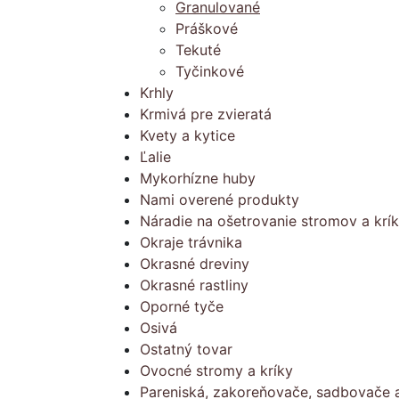
Granulované
Práškové
Tekuté
Tyčinkové
Krhly
Krmivá pre zvieratá
Kvety a kytice
Ľalie
Mykorhízne huby
Nami overené produkty
Náradie na ošetrovanie stromov a krí
Okraje trávnika
Okrasné dreviny
Okrasné rastliny
Oporné tyče
Osivá
Ostatný tovar
Ovocné stromy a kríky
Pareniská, zakoreňovače, sadbovače a