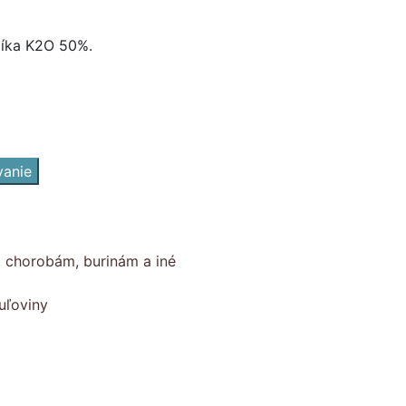
líka K2O 50%.
vanie
, chorobám, burinám a iné
uľoviny