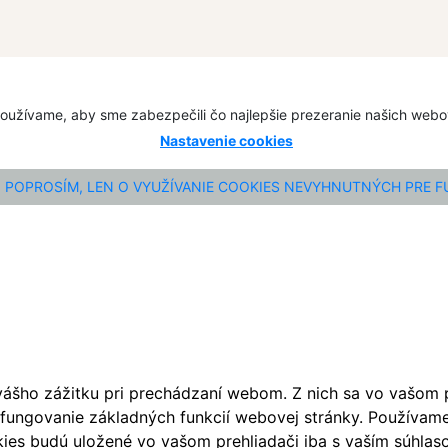
oužívame, aby sme zabezpečili čo najlepšie prezeranie našich web
Nastavenie cookies
POPROSÍM, LEN O VYUŽÍVANIE COOKIES NEVYHNUTNÝCH PRE 
ášho zážitku pri prechádzaní webom. Z nich sa vo vašom pr
fungovanie základných funkcií webovej stránky. Používame 
ies budú uložené vo vašom prehliadači iba s vaším súhlaso