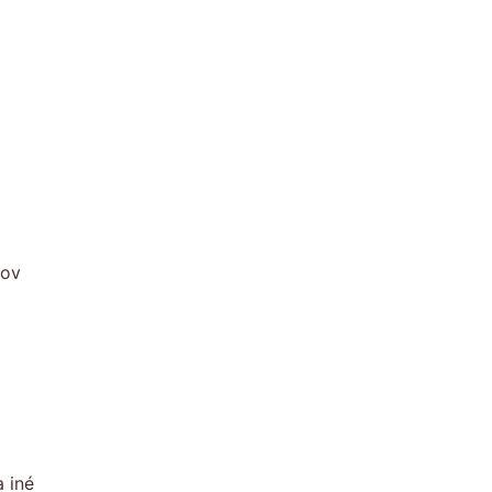
kov
 iné