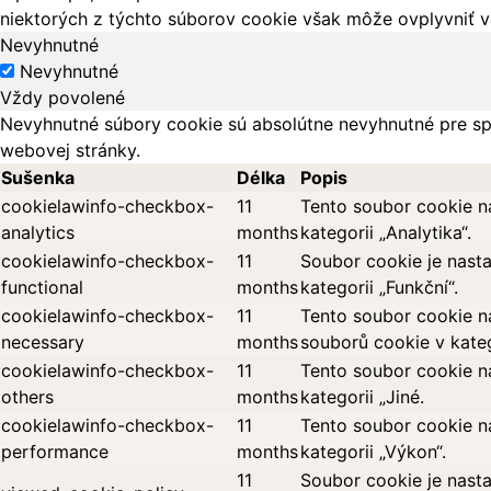
niektorých z týchto súborov cookie však môže ovplyvniť vá
Nevyhnutné
Nevyhnutné
Vždy povolené
Nevyhnutné súbory cookie sú absolútne nevyhnutné pre sp
webovej stránky.
Sušenka
Délka
Popis
cookielawinfo-checkbox-
11
Tento soubor cookie n
analytics
months
kategorii „Analytika“.
cookielawinfo-checkbox-
11
Soubor cookie je nast
functional
months
kategorii „Funkční“.
cookielawinfo-checkbox-
11
Tento soubor cookie n
necessary
months
souborů cookie v kateg
cookielawinfo-checkbox-
11
Tento soubor cookie n
others
months
kategorii „Jiné.
cookielawinfo-checkbox-
11
Tento soubor cookie n
performance
months
kategorii „Výkon“.
11
Soubor cookie je nasta