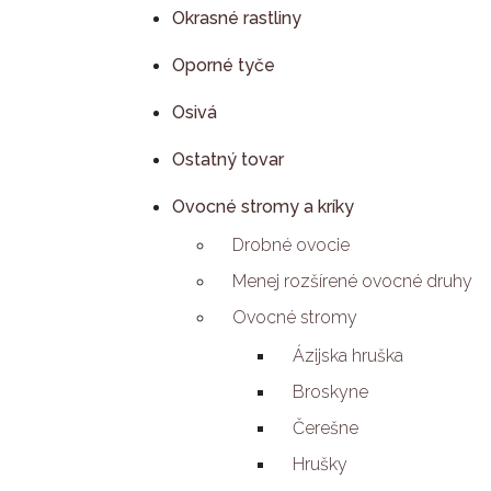
Okrasné rastliny
Oporné tyče
Osivá
Ostatný tovar
Ovocné stromy a kríky
Drobné ovocie
Menej rozšírené ovocné druhy
Ovocné stromy
Ázijska hruška
Broskyne
Čerešne
Hrušky