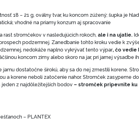
nosť 18 – 21 g, oválny tvar, ku koncom zúžený; šupka je hla
matická; vhodné na priamy konzum aj spracovanie
a rast stromčekov v nasledujúcich rokoch,
ale i na ujatie.
Id
rospech podzemnej. Zanedbanie tohto kroku vedie k zvý
dzemnej, nedokáže naplno vykrývať tento výpar
, čo vedi
čšinou koncom zimy alebo skoro na jar, pri jarnej výsadbe i
amu dostatočne širokú, aby sa do nej zmestili korene. Str
ou a korene neboli zatočenie nahor. Stromček zasypeme d
a jeden z najdôležitejších bodov
– stromček pripevnite ku
Piešťanoch – PLANTEX