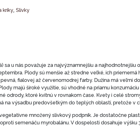
,
 kríky
Slivky
 sa u nás považuje za najvýznamnejšiu a najhodnotnejšiu od
septembra. Plody sú menšie až stredne veľké, ich priemerná h
evná, fialovej až červenomodrej farby. Dužina má veľmi dob
. Plody majú široké využitie, sú vhodné na priamu konzumáciu
é odrody, ktoré kvitnú v rovnakom čase. Kvety i celé stro
ná na výsadbu predovšetkým do teplých oblastí, pretože v c
i, vegetatívne množený slivkový podpník. Je dostatočne plasti
 oproti semenáču myrobalánu. V dospelosti dosahuje výšku 