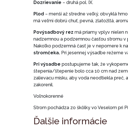
Dozrievanie
– druhá pol. IX.
Plod
– menší až stredne veľký, obvyklá hmot
má veľmi dobrú chuť, pevná, zlatožltá, aro
Povýsadbový rez
má priamy vplyv nielen n
nadzemnou a podzemnou časťou stromu v p
Nakoľko podzemná časť je v nepomere k na
stromčeka.
Pri jesennej výsadbe režeme vä
Pri výsadbe
postupujeme tak, že vykopeme j
štepenia/štepenie bolo cca 10 cm nad zem
zalievacu misku, aby voda neodtiekla preč, 
zakorenil.
Voľnokorenné
Strom pochádza zo škôlky vo Veselom pri 
Ďalšie informácie