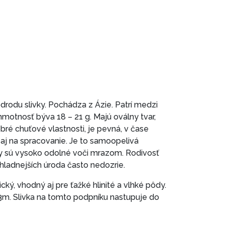
rodu slivky. Pochádza z Ázie. Patrí medzi
motnosť býva 18 – 21 g. Majú oválny tvar,
ré chuťové vlastnosti, je pevná, v čase
 aj na spracovanie. Je to samoopelivá
my sú vysoko odolné voči mrazom. Rodivosť
hladnejších úroda často nedozrie.
cký, vhodný aj pre ťažké hlinité a vlhké pôdy.
3m. Slivka na tomto podpníku nastupuje do