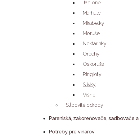
Jablone
Marhule
Mirabelky
Moruše
Nektarinky
Orechy
Oskoruša
Ringloty
Slivky
Višne
Stĺpovité odrody
Pareniská, zakoreňovače, sadbovače a
Potreby pre vinárov