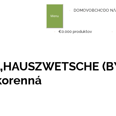
DOMOV
OBCHOD
O NÁ
Menu
€
0.00
0 produktov
á „HAUSZWETSCHE (BY
okorenná