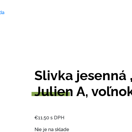
Slivka jesenn
Julien A, voľn
€
11.50
s DPH
Nie je na sklade