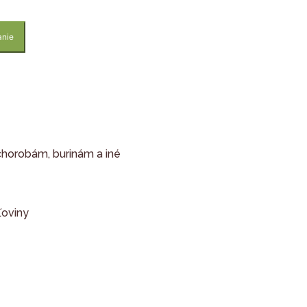
anie
chorobám, burinám a iné
ľoviny