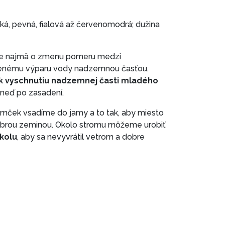
dká, pevná, fialová až červenomodrá; dužina
e najmä o zmenu pomeru medzi
šenému výparu vody nadzemnou časťou.
e k vyschnutiu nadzemnej časti mladého
hneď po zasadení.
omček vsadíme do jamy a to tak, aby miesto
obrou zeminou. Okolo stromu môžeme urobiť
 kolu
, aby sa nevyvrátil vetrom a dobre