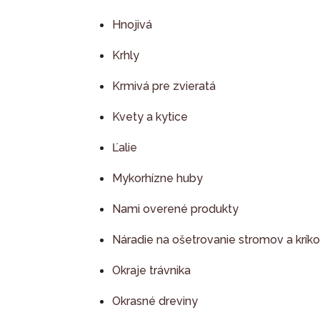
Hnojivá
Krhly
Krmivá pre zvieratá
Kvety a kytice
Ľalie
Mykorhízne huby
Nami overené produkty
Náradie na ošetrovanie stromov a krík
Okraje trávnika
Okrasné dreviny