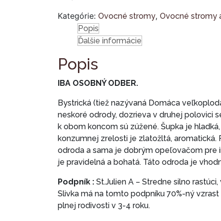
Kategórie:
,
Ovocné stromy
Ovocné stromy a
Popis
Ďalšie informácie
Popis
IBA OSOBNÝ ODBER.
Bystrická (tiež nazývaná Domáca veľkoplodá)
neskoré odrody, dozrieva v druhej polovici 
k obom koncom sú zúžené. Šupka je hladká, p
konzumnej zrelosti je zlatožltá, aromatická
odroda a sama je dobrým opeľovačom pre in
je pravidelná a bohatá. Táto odroda je vhod
Podpník :
St.Julien A – Stredne silno rastúc
Slivka má na tomto podpníku 70%-ný vzrast
plnej rodivosti v 3-4 roku.