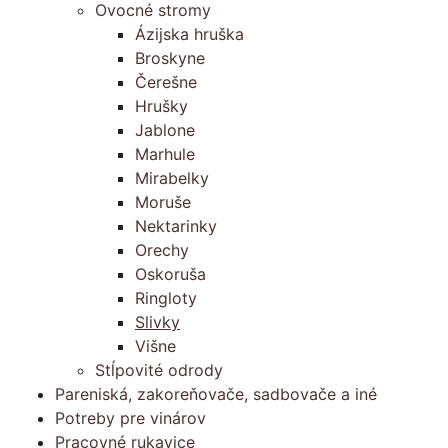
Ovocné stromy
Ázijska hruška
Broskyne
Čerešne
Hrušky
Jablone
Marhule
Mirabelky
Moruše
Nektarinky
Orechy
Oskoruša
Ringloty
Slivky
Višne
Stĺpovité odrody
Pareniská, zakoreňovače, sadbovače a iné
Potreby pre vinárov
Pracovné rukavice