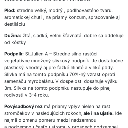
Plod:
stredne veľký, modrý , podlhovastého tvaru,
aromatickej chuti , na priamy konzum, spracovanie aj
destiláciu
Dužina:
žltá, sladká, veľmi šťavnatá, dobre sa oddeľuje
od kôstky
Podpník:
St.Julien A – Stredne silno rastúci,
vegetatívne množený slivkový podpník. Je dostatočne
plastický, vhodný aj pre ťažké hlinité a vlhké pôdy.
Slivka má na tomto podpníku 70%-ný vzrast oproti
semenáču myrobalánu. V dospelosti dosahuje výšku
3m. Slivka na tomto podpníku nastupuje do plnej
rodivosti v 3-4 roku.
Povýsadbový rez
má priamy vplyv nielen na rast
stromčekov v nasledujúcich rokoch,
ale i na ujatie.
Ide
najmä o zmenu pomeru medzi nadzemnou
a podzemnou časťou stromu v prospech podzemnej.