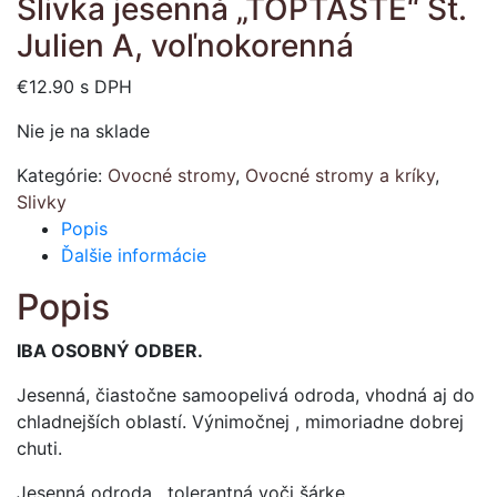
Slivka jesenná „TOPTASTE“ St.
Julien A, voľnokorenná
€
12.90
s DPH
Nie je na sklade
Kategórie:
Ovocné stromy
,
Ovocné stromy a kríky
,
Slivky
Popis
Ďalšie informácie
Popis
IBA OSOBNÝ ODBER.
Jesenná, čiastočne samoopelivá odroda, vhodná aj do
chladnejších oblastí. Výnimočnej , mimoriadne dobrej
chuti.
Jesenná odroda , tolerantná voči šárke.