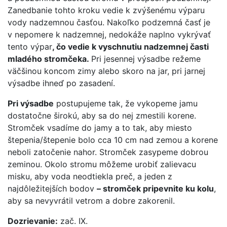
Zanedbanie tohto kroku vedie k zvýšenému výparu
vody nadzemnou časťou. Nakoľko podzemná časť je
v nepomere k nadzemnej, nedokáže naplno vykrývať
tento výpar
, čo vedie k vyschnutiu nadzemnej časti
mladého stromčeka.
Pri jesennej výsadbe režeme
väčšinou koncom zimy alebo skoro na jar, pri jarnej
výsadbe ihneď po zasadení.
Pri výsadbe
postupujeme tak, že vykopeme jamu
dostatočne širokú, aby sa do nej zmestili korene.
Stromček vsadíme do jamy a to tak, aby miesto
štepenia/štepenie bolo cca 10 cm nad zemou a korene
neboli zatočenie nahor. Stromček zasypeme dobrou
zeminou. Okolo stromu môžeme urobiť zalievacu
misku, aby voda neodtiekla preč, a jeden z
najdôležitejších bodov
– stromček pripevnite ku kolu
,
aby sa nevyvrátil vetrom a dobre zakorenil.
Dozrievanie:
zač. IX.