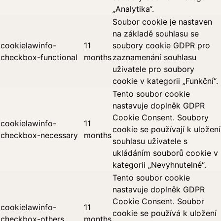
„Analytika“.
Soubor cookie je nastaven
na základě souhlasu se
cookielawinfo-
11
soubory cookie GDPR pro
checkbox-functional
months
zaznamenání souhlasu
uživatele pro soubory
cookie v kategorii „Funkční“.
Tento soubor cookie
nastavuje doplněk GDPR
Cookie Consent. Soubory
cookielawinfo-
11
cookie se používají k uložení
checkbox-necessary
months
souhlasu uživatele s
ukládáním souborů cookie v
kategorii „Nevyhnutelné“.
Tento soubor cookie
nastavuje doplněk GDPR
Cookie Consent. Soubor
cookielawinfo-
11
cookie se používá k uložení
checkbox-others
months