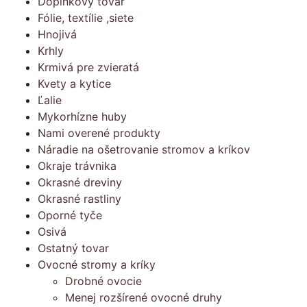
Doplnkový tovar
Fólie, textílie ,siete
Hnojivá
Krhly
Krmivá pre zvieratá
Kvety a kytice
Ľalie
Mykorhízne huby
Nami overené produkty
Náradie na ošetrovanie stromov a kríkov
Okraje trávnika
Okrasné dreviny
Okrasné rastliny
Oporné tyče
Osivá
Ostatný tovar
Ovocné stromy a kríky
Drobné ovocie
Menej rozšírené ovocné druhy