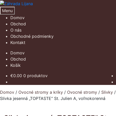
Preskočiť
Preskočiť
na
na
Menu
navigáciu
obsah
Domov
Obchod
O nás
Obchodné podmienky
Kontakt
Domov
Obchod
Košík
€
0.00
0 produktov
Domov
/
Ovocné stromy a kríky
/
Ovocné stromy
/
Slivky
/
Slivka jesenná „TOPTASTE“ St. Julien A, voľnokorenná