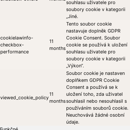
souhlasu uživatele pro
soubory cookie v kategorii
„Jiné.
Tento soubor cookie
nastavuje doplněk GDPR
cookielawinfo-
Cookie Consent. Soubor
11
checkbox-
cookie se používá k uložení
months
performance
souhlasu uživatele pro
soubory cookie v kategorii
„Výkon“.
Soubor cookie je nastaven
doplňkem GDPR Cookie
Consent a používá se k
11
uložení toho, zda uživatel
viewed_cookie_policy
months
souhlasil nebo nesouhlasil s
používáním souborů cookie.
Neuchovává žádné osobní
údaje.
Funkčné