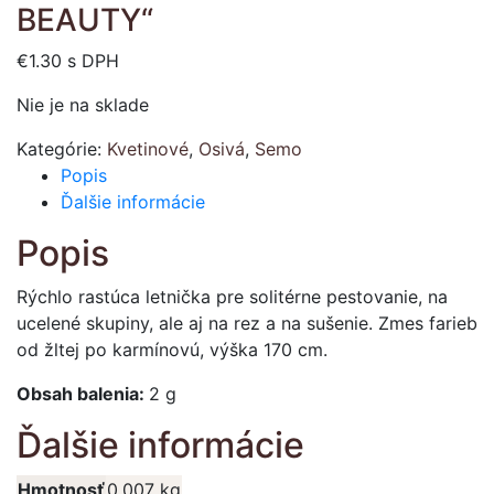
BEAUTY“
€
1.30
s DPH
Nie je na sklade
Kategórie:
Kvetinové
,
Osivá
,
Semo
Popis
Ďalšie informácie
Popis
Rýchlo rastúca letnička pre solitérne pestovanie, na
ucelené skupiny, ale aj na rez a na sušenie. Zmes farieb
od žltej po karmínovú, výška 170 cm.
Obsah balenia:
2 g
Ďalšie informácie
Hmotnosť
0.007 kg