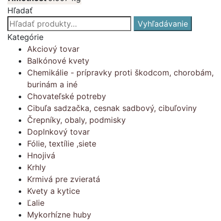
Hľadať
Hľadať:
Vyhľadávanie
Kategórie
Akciový tovar
Balkónové kvety
Chemikálie - prípravky proti škodcom, chorobám,
burinám a iné
Chovateľské potreby
Cibuľa sadzačka, cesnak sadbový, cibuľoviny
Črepníky, obaly, podmisky
Doplnkový tovar
Fólie, textílie ,siete
Hnojivá
Krhly
Krmivá pre zvieratá
Kvety a kytice
Ľalie
Mykorhízne huby