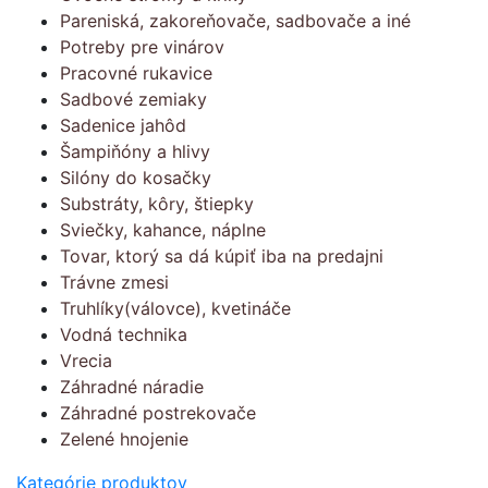
Pareniská, zakoreňovače, sadbovače a iné
Potreby pre vinárov
Pracovné rukavice
Sadbové zemiaky
Sadenice jahôd
Šampiňóny a hlivy
Silóny do kosačky
Substráty, kôry, štiepky
Sviečky, kahance, náplne
Tovar, ktorý sa dá kúpiť iba na predajni
Trávne zmesi
Truhlíky(válovce), kvetináče
Vodná technika
Vrecia
Záhradné náradie
Záhradné postrekovače
Zelené hnojenie
Kategórie produktov