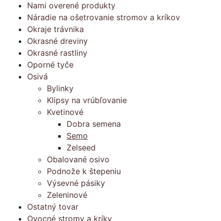
Nami overené produkty
Náradie na ošetrovanie stromov a kríkov
Okraje trávnika
Okrasné dreviny
Okrasné rastliny
Oporné tyče
Osivá
Bylinky
Klipsy na vrúbľovanie
Kvetinové
Dobra semena
Semo
Zelseed
Obalované osivo
Podnože k štepeniu
Výsevné pásiky
Zeleninové
Ostatný tovar
Ovocné stromy a kríky