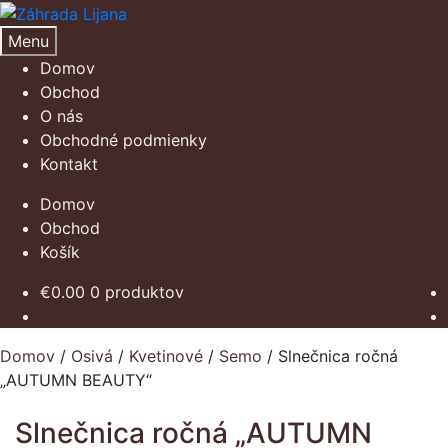
Preskočiť
Preskočiť
na
na
Menu
navigáciu
obsah
Domov
Obchod
O nás
Obchodné podmienky
Kontakt
Domov
Obchod
Košík
€
0.00
0 produktov
Domov
/
Osivá
/
Kvetinové
/
Semo
/
Slnečnica ročná
„AUTUMN BEAUTY“
Slnečnica ročná „AUTUMN