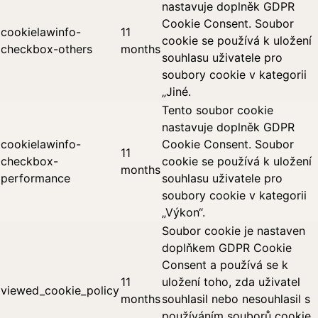
nastavuje doplněk GDPR
Cookie Consent. Soubor
cookielawinfo-
11
cookie se používá k uložení
checkbox-others
months
souhlasu uživatele pro
soubory cookie v kategorii
„Jiné.
Tento soubor cookie
nastavuje doplněk GDPR
cookielawinfo-
Cookie Consent. Soubor
11
checkbox-
cookie se používá k uložení
months
performance
souhlasu uživatele pro
soubory cookie v kategorii
„Výkon“.
Soubor cookie je nastaven
doplňkem GDPR Cookie
Consent a používá se k
11
uložení toho, zda uživatel
viewed_cookie_policy
months
souhlasil nebo nesouhlasil s
používáním souborů cookie.