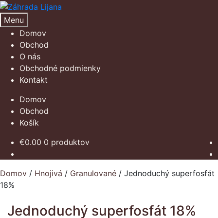
Preskočiť
Preskočiť
na
na
Menu
navigáciu
obsah
Domov
Obchod
O nás
Obchodné podmienky
Kontakt
Domov
Obchod
Košík
€
0.00
0 produktov
Domov
/
Hnojivá
/
Granulované
/
Jednoduchý superfosfát
18%
Jednoduchý superfosfát 18%