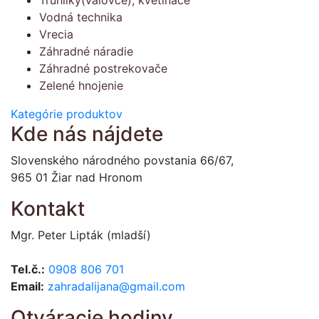
Truhlíky(válovce), kvetináče
Vodná technika
Vrecia
Záhradné náradie
Záhradné postrekovače
Zelené hnojenie
Kategórie produktov
Kde nás nájdete
Slovenského národného povstania 66/67,
965 01 Žiar nad Hronom
Kontakt
Mgr. Peter Lipták (mladší)
Tel.č.:
0908 806 701
Email:
zahradalijana@gmail.com
Otváracie hodiny