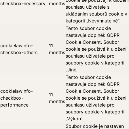
cookie se používají k uložení
checkbox-necessary
months
souhlasu uživatele s
ukládáním souborů cookie v
kategorii „Nevyhnutelné“.
Tento soubor cookie
nastavuje doplněk GDPR
Cookie Consent. Soubor
cookielawinfo-
11
cookie se používá k uložení
checkbox-others
months
souhlasu uživatele pro
soubory cookie v kategorii
„Jiné.
Tento soubor cookie
nastavuje doplněk GDPR
cookielawinfo-
Cookie Consent. Soubor
11
checkbox-
cookie se používá k uložení
months
performance
souhlasu uživatele pro
soubory cookie v kategorii
„Výkon“.
Soubor cookie je nastaven