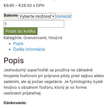
Price
€
6.90
–
€
28.50
s DPH
range:
Balenie
Vymazať
€6.90
through
množstvo
€28.50
Jednoduchý
Pridať do košíka
superfosfát
Kategórie:
Granulované
,
Hnojivá
18%
Popis
Ďalšie informácie
Popis
Jednoduchý superfosfát sa používa na základné
hnojenie fosforom pri príprave pôdy pred sejbou alebo
sadením, ale aj počas vegetácie. Je fyziologicky kyslé
hnojivo s obsahom fosforu, ktorý je vo forme
rastlinami prijateľnej.
Dávkovanie: