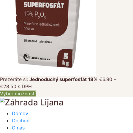
Prezeráte si:
Jednoduchý superfosfát 18%
€
6.90
–
Price
€
28.50
s DPH
range:
Výber možností
€6.90
through
Domov
€28.50
Obchod
O nás