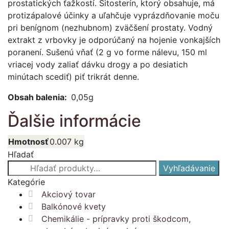
prostatických ťažkostí. Sitosterín, ktorý obsahuje, má
protizápalové účinky a uľahčuje vyprázdňovanie moču
pri benígnom (nezhubnom) zväčšení prostaty. Vodný
extrakt z vrbovky je odporúčaný na hojenie vonkajších
poranení. Sušenú vňať (2 g vo forme nálevu, 150 ml
vriacej vody zaliať dávku drogy a po desiatich
minútach scediť) piť trikrát denne.
Obsah balenia:
0,05g
Ďalšie informácie
Hmotnosť
0.007 kg
Hľadať
Hľadať:
Vyhľadávanie
Kategórie
Akciový tovar
Balkónové kvety
Chemikálie - prípravky proti škodcom,