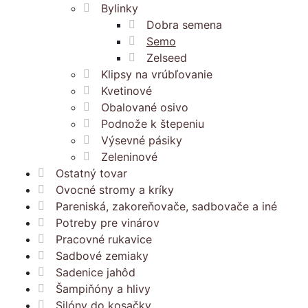
Bylinky
Dobra semena
Semo
Zelseed
Klipsy na vrúbľovanie
Kvetinové
Obalované osivo
Podnože k štepeniu
Výsevné pásiky
Zeleninové
Ostatný tovar
Ovocné stromy a kríky
Pareniská, zakoreňovače, sadbovače a iné
Potreby pre vinárov
Pracovné rukavice
Sadbové zemiaky
Sadenice jahôd
Šampiňóny a hlivy
Silóny do kosačky