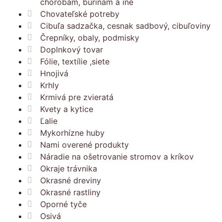
chorobám, burinám a iné
Chovateľské potreby
Cibuľa sadzačka, cesnak sadbový, cibuľoviny
Črepníky, obaly, podmisky
Doplnkový tovar
Fólie, textílie ,siete
Hnojivá
Krhly
Krmivá pre zvieratá
Kvety a kytice
Ľalie
Mykorhízne huby
Nami overené produkty
Náradie na ošetrovanie stromov a kríkov
Okraje trávnika
Okrasné dreviny
Okrasné rastliny
Oporné tyče
Osivá