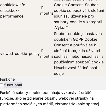
cookielawinfo-
Cookie Consent. Soubor
11
checkbox-
cookie se používá k uložení
months
performance
souhlasu uživatele pro
soubory cookie v kategorii
„Výkon“.
Soubor cookie je nastaven
doplňkem GDPR Cookie
Consent a používá se k
11
uložení toho, zda uživatel
viewed_cookie_policy
months
souhlasil nebo nesouhlasil s
používáním souborů cookie.
Neuchovává žádné osobní
údaje.
Funkčné
functional
Funkčné súbory cookie pomáhajú vykonávať určité
funkcie, ako je zdieľanie obsahu webovej stránky na
platformách sociálnych médií, zhromažďovanie spätnej