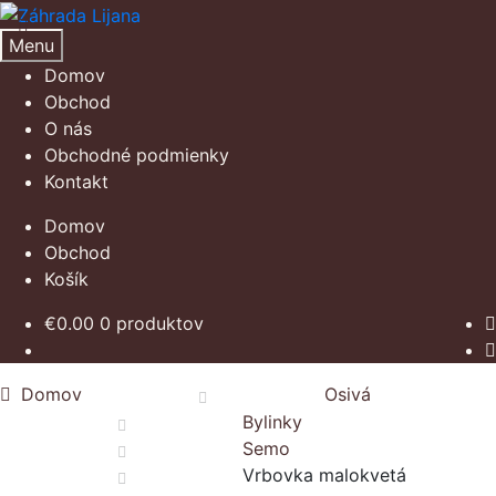
Preskočiť
Preskočiť
na
na
Menu
navigáciu
obsah
Domov
Obchod
O nás
Obchodné podmienky
Kontakt
Domov
Obchod
Košík
€
0.00
0 produktov
Domov
Osivá
Bylinky
Semo
Vrbovka malokvetá