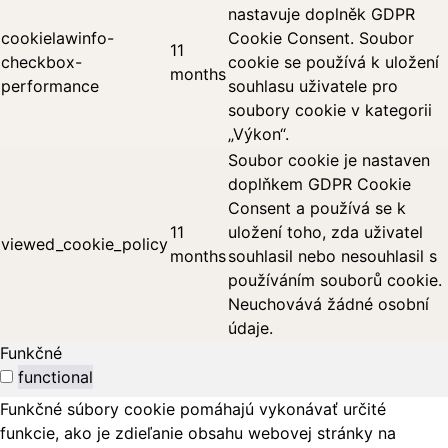
nastavuje doplněk GDPR
cookielawinfo-
Cookie Consent. Soubor
11
checkbox-
cookie se používá k uložení
months
performance
souhlasu uživatele pro
soubory cookie v kategorii
„Výkon“.
Soubor cookie je nastaven
doplňkem GDPR Cookie
Consent a používá se k
11
uložení toho, zda uživatel
viewed_cookie_policy
months
souhlasil nebo nesouhlasil s
používáním souborů cookie.
Neuchovává žádné osobní
údaje.
Funkčné
functional
Funkčné súbory cookie pomáhajú vykonávať určité
funkcie, ako je zdieľanie obsahu webovej stránky na