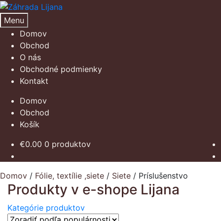
Preskočiť
Preskočiť
na
na
Menu
navigáciu
obsah
Domov
Obchod
O nás
Obchodné podmienky
Kontakt
Domov
Obchod
Košík
€
0.00
0 produktov
Domov
/
Fólie, textílie ,siete
/
Siete
/
Príslušenstvo
Produkty v e-shope Lijana
Kategórie produktov