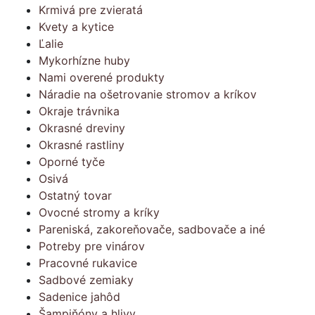
Krmivá pre zvieratá
Kvety a kytice
Ľalie
Mykorhízne huby
Nami overené produkty
Náradie na ošetrovanie stromov a kríkov
Okraje trávnika
Okrasné dreviny
Okrasné rastliny
Oporné tyče
Osivá
Ostatný tovar
Ovocné stromy a kríky
Pareniská, zakoreňovače, sadbovače a iné
Potreby pre vinárov
Pracovné rukavice
Sadbové zemiaky
Sadenice jahôd
Šampiňóny a hlivy