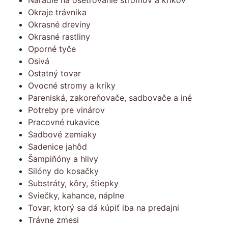
Náradie na ošetrovanie stromov a kríkov
Okraje trávnika
Okrasné dreviny
Okrasné rastliny
Oporné tyče
Osivá
Ostatný tovar
Ovocné stromy a kríky
Pareniská, zakoreňovače, sadbovače a iné
Potreby pre vinárov
Pracovné rukavice
Sadbové zemiaky
Sadenice jahôd
Šampiňóny a hlivy
Silóny do kosačky
Substráty, kôry, štiepky
Sviečky, kahance, náplne
Tovar, ktorý sa dá kúpiť iba na predajni
Trávne zmesi