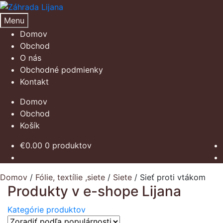
Preskočiť
Preskočiť
na
na
Menu
navigáciu
obsah
Domov
Obchod
O nás
Obchodné podmienky
Kontakt
Domov
Obchod
Košík
€
0.00
0 produktov
Domov
/
Fólie, textílie ,siete
/
Siete
/
Sieť proti vtákom
Produkty v e-shope Lijana
Kategórie produktov