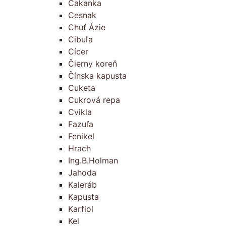
Čakanka
Cesnak
Chuť Ázie
Cibuľa
Cícer
Čierny koreň
Čínska kapusta
Cuketa
Cukrová repa
Cvikla
Fazuľa
Fenikel
Hrach
Ing.B.Holman
Jahoda
Kaleráb
Kapusta
Karfiol
Kel