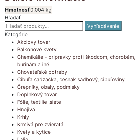
Hmotnosť
0.004 kg
Hľadať
Hľadať:
Vyhľadávanie
Kategórie
Akciový tovar
Balkónové kvety
Chemikálie - prípravky proti škodcom, chorobám,
burinám a iné
Chovateľské potreby
Cibuľa sadzačka, cesnak sadbový, cibuľoviny
Črepníky, obaly, podmisky
Doplnkový tovar
Fólie, textílie ,siete
Hnojivá
Krhly
Krmivá pre zvieratá
Kvety a kytice
Ľalie