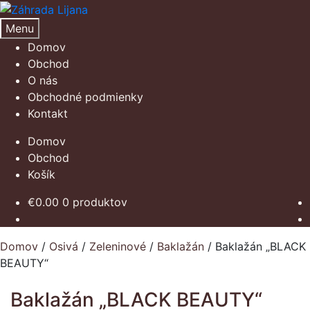
Preskočiť
Preskočiť
na
na
Menu
navigáciu
obsah
Domov
Obchod
O nás
Obchodné podmienky
Kontakt
Domov
Obchod
Košík
€
0.00
0 produktov
Domov
/
Osivá
/
Zeleninové
/
Baklažán
/
Baklažán „BLACK
BEAUTY“
Baklažán „BLACK BEAUTY“