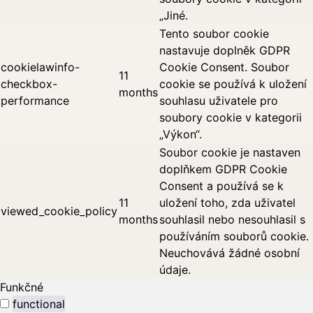
„Jiné.
Tento soubor cookie
nastavuje doplněk GDPR
cookielawinfo-
Cookie Consent. Soubor
11
checkbox-
cookie se používá k uložení
months
performance
souhlasu uživatele pro
soubory cookie v kategorii
„Výkon“.
Soubor cookie je nastaven
doplňkem GDPR Cookie
Consent a používá se k
11
uložení toho, zda uživatel
viewed_cookie_policy
months
souhlasil nebo nesouhlasil s
používáním souborů cookie.
Neuchovává žádné osobní
údaje.
Funkčné
functional