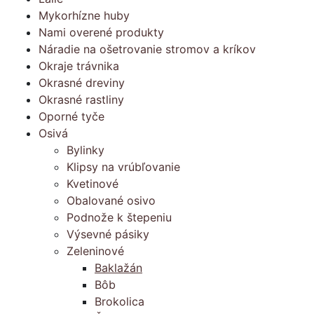
Mykorhízne huby
Nami overené produkty
Náradie na ošetrovanie stromov a kríkov
Okraje trávnika
Okrasné dreviny
Okrasné rastliny
Oporné tyče
Osivá
Bylinky
Klipsy na vrúbľovanie
Kvetinové
Obalované osivo
Podnože k štepeniu
Výsevné pásiky
Zeleninové
Baklažán
Bôb
Brokolica