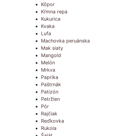
Kôpor
Kŕmna repa
Kukurica
Kvaka
Lufa
Machovka peruánska
Mak siaty
Mangold
Melón
Mrkva
Paprika
Paštrnák
Patizón
Petržlen
Pór
Rajčiak
Reďkovka
Rukola
Šalát