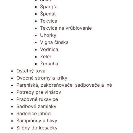
Špargľa
Špenát
Tekvica
Tekvica na vrúblovanie
Uhorky
Vigna čínska
Vodnica
Zeler
Žerucha
Ostatný tovar
Ovocné stromy a kríky
Pareniská, zakoreňovače, sadbovače a iné
Potreby pre vinárov
Pracovné rukavice
Sadbové zemiaky
Sadenice jahôd
Šampiňóny a hlivy
Silóny do kosačky