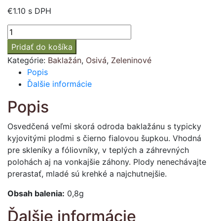
€
1.10
s DPH
množstvo
Baklažán
Pridať do košíka
"BLACK
Kategórie:
Baklažán
,
Osivá
,
Zeleninové
BEAUTY"
Popis
Ďalšie informácie
Popis
Osvedčená veľmi skorá odroda baklažánu s typicky
kyjovitými plodmi s čierno fialovou šupkou. Vhodná
pre skleníky a fóliovníky, v teplých a záhrevných
polohách aj na vonkajšie záhony. Plody nenechávajte
prerastať, mladé sú krehké a najchutnejšie.
Obsah balenia:
0,8g
Ďalšie informácie