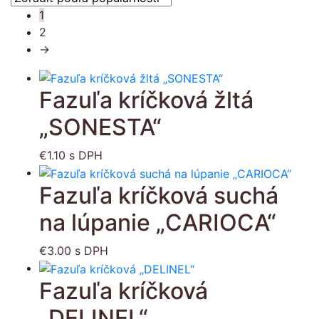
1
2
→
Fazuľa kríčková žltá
„SONESTA“
€
1.10
s DPH
Fazuľa kríčková suchá
na lúpanie „CARIOCA“
€
3.00
s DPH
Fazuľa kríčková
„DELINEL“