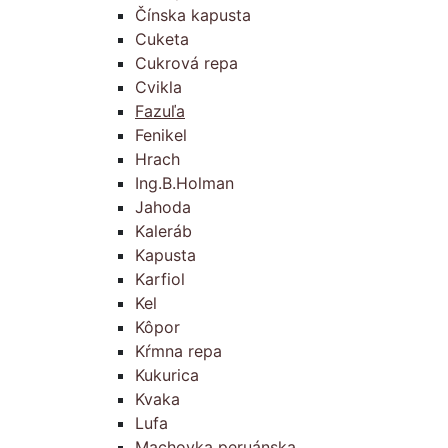
Čínska kapusta
Cuketa
Cukrová repa
Cvikla
Fazuľa
Fenikel
Hrach
Ing.B.Holman
Jahoda
Kaleráb
Kapusta
Karfiol
Kel
Kôpor
Kŕmna repa
Kukurica
Kvaka
Lufa
Machovka peruánska