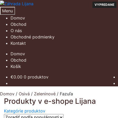
Preskočiť
Preskočiť
VYPREDANE
VYPREDANE
VYPREDANE
VYPREDANE
VYPREDANE
VYPREDANE
VYPREDANE
VYPREDANE
VYPREDANE
VYPREDANE
na
na
Menu
navigáciu
obsah
Domov
Obchod
O nás
Obchodné podmienky
Kontakt
Domov
Obchod
Košík
€
0.00
0 produktov
Domov
/
Osivá
/
Zeleninové
/
Fazuľa
Produkty v e-shope Lijana
Kategórie produktov