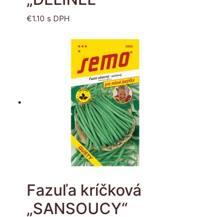
€
1.10
s DPH
Fazuľa kríčková
„SANSOUCY“