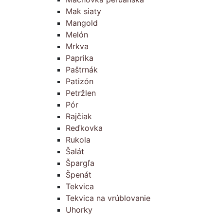
Mak siaty
Mangold
Melón
Mrkva
Paprika
Paštrnák
Patizón
Petržlen
Pór
Rajčiak
Reďkovka
Rukola
Šalát
Špargľa
Špenát
Tekvica
Tekvica na vrúblovanie
Uhorky