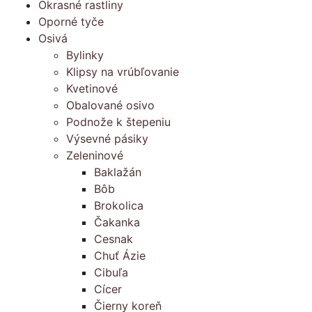
Okrasné rastliny
Oporné tyče
Osivá
Bylinky
Klipsy na vrúbľovanie
Kvetinové
Obalované osivo
Podnože k štepeniu
Výsevné pásiky
Zeleninové
Baklažán
Bôb
Brokolica
Čakanka
Cesnak
Chuť Ázie
Cibuľa
Cícer
Čierny koreň