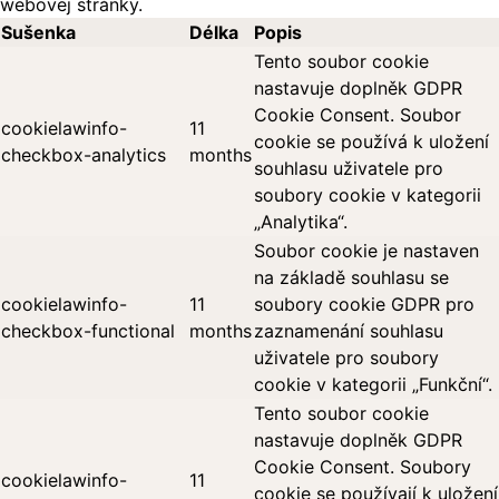
webovej stránky.
Sušenka
Délka
Popis
Tento soubor cookie
nastavuje doplněk GDPR
Cookie Consent. Soubor
cookielawinfo-
11
cookie se používá k uložení
checkbox-analytics
months
souhlasu uživatele pro
soubory cookie v kategorii
„Analytika“.
Soubor cookie je nastaven
na základě souhlasu se
cookielawinfo-
11
soubory cookie GDPR pro
checkbox-functional
months
zaznamenání souhlasu
uživatele pro soubory
cookie v kategorii „Funkční“.
Tento soubor cookie
nastavuje doplněk GDPR
Cookie Consent. Soubory
cookielawinfo-
11
cookie se používají k uložení