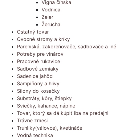
Vigna čínska
Vodnica
Zeler
Žerucha
Ostatný tovar
Ovocné stromy a kríky
Pareniská, zakoreňovače, sadbovače a iné
Potreby pre vinárov
Pracovné rukavice
Sadbové zemiaky
Sadenice jahôd
Šampiňóny a hlivy
Silóny do kosačky
Substráty, kôry, štiepky
Sviečky, kahance, náplne
Tovar, ktorý sa dá kúpiť iba na predajni
Trávne zmesi
Truhlíky(válovce), kvetináče
Vodná technika