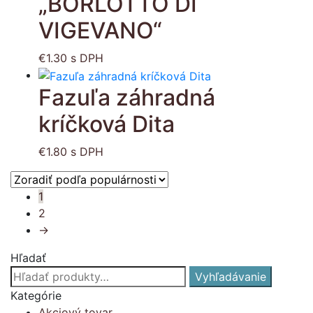
„BORLOTTO DI
VIGEVANO“
€
1.30
s DPH
Fazuľa záhradná
kríčková Dita
€
1.80
s DPH
1
2
→
Hľadať
Hľadať:
Vyhľadávanie
Kategórie
Akciový tovar