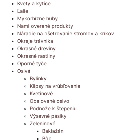
Kvety a kytice
Ľalie
Mykorhízne huby
Nami overené produkty
Náradie na ošetrovanie stromov a kríkov
Okraje trávnika
Okrasné dreviny
Okrasné rastliny
Oporné tyče
Osivá
Bylinky
Klipsy na vrúbľovanie
Kvetinové
Obalované osivo
Podnože k štepeniu
Výsevné pásiky
Zeleninové
Baklažán
Bôb