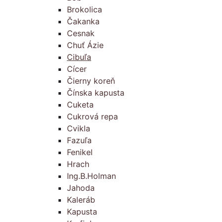
Brokolica
Čakanka
Cesnak
Chuť Ázie
Cibuľa
Cícer
Čierny koreň
Čínska kapusta
Cuketa
Cukrová repa
Cvikla
Fazuľa
Fenikel
Hrach
Ing.B.Holman
Jahoda
Kaleráb
Kapusta