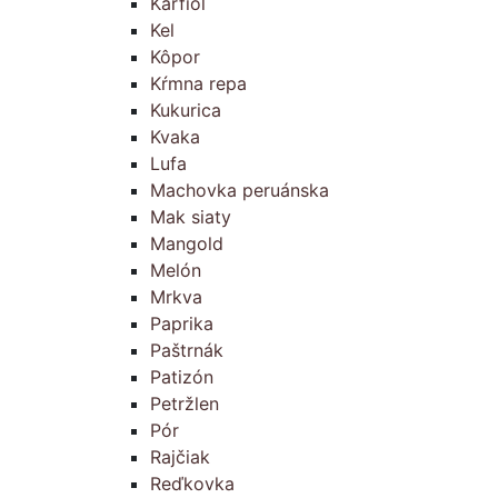
Karfiol
Kel
Kôpor
Kŕmna repa
Kukurica
Kvaka
Lufa
Machovka peruánska
Mak siaty
Mangold
Melón
Mrkva
Paprika
Paštrnák
Patizón
Petržlen
Pór
Rajčiak
Reďkovka