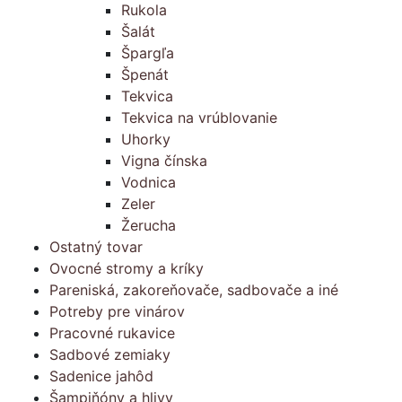
Rukola
Šalát
Špargľa
Špenát
Tekvica
Tekvica na vrúblovanie
Uhorky
Vigna čínska
Vodnica
Zeler
Žerucha
Ostatný tovar
Ovocné stromy a kríky
Pareniská, zakoreňovače, sadbovače a iné
Potreby pre vinárov
Pracovné rukavice
Sadbové zemiaky
Sadenice jahôd
Šampiňóny a hlivy