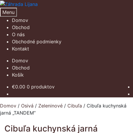
Preskočiť
Preskočiť
na
na
Menu
navigáciu
obsah
Domov
Obchod
O nás
Obchodné podmienky
Kontakt
Domov
Obchod
Košík
€
0.00
0 produktov
Domov
/
Osivá
/
Zeleninové
/
Cibuľa
/
Cibuľa kuchynská
jarná „TANDEM“
Cibuľa kuchynská jarná