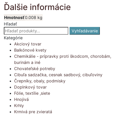
Ďalšie informácie
Hmotnosť
0.008 kg
Hľadať
Hľadať:
Vyhľadávanie
Kategórie
Akciový tovar
Balkónové kvety
Chemikálie - prípravky proti škodcom, chorobám,
burinám a iné
Chovateľské potreby
Cibuľa sadzačka, cesnak sadbový, cibuľoviny
Črepníky, obaly, podmisky
Doplnkový tovar
Fólie, textílie ,siete
Hnojivá
Krhly
Krmivá pre zvieratá