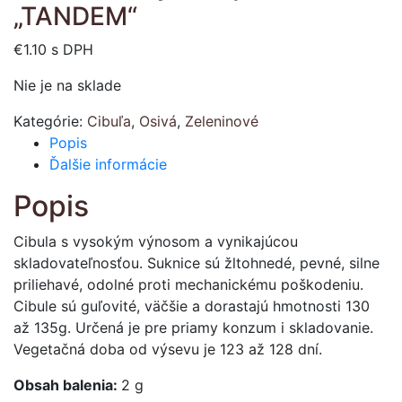
„TANDEM“
€
1.10
s DPH
Nie je na sklade
Kategórie:
Cibuľa
,
Osivá
,
Zeleninové
Popis
Ďalšie informácie
Popis
Cibula s vysokým výnosom a vynikajúcou
skladovateľnosťou. Suknice sú žltohnedé, pevné, silne
priliehavé, odolné proti mechanickému poškodeniu.
Cibule sú guľovité, väčšie a dorastajú hmotnosti 130
až 135g. Určená je pre priamy konzum i skladovanie.
Vegetačná doba od výsevu je 123 až 128 dní.
Obsah balenia:
2 g