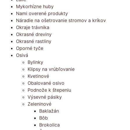
Mykorhízne huby
Nami overené produkty
Náradie na ošetrovanie stromov a kríkov
Okraje trávnika
Okrasné dreviny
Okrasné rastliny
Oporné tyče
Osivá
Bylinky
Klipsy na vrúbľovanie
Kvetinové
Obalované osivo
Podnože k štepeniu
Výsevné pásiky
Zeleninové
Baklažán
Bôb
Brokolica