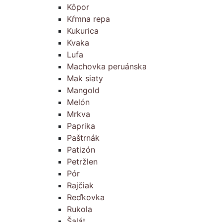
Kôpor
Kŕmna repa
Kukurica
Kvaka
Lufa
Machovka peruánska
Mak siaty
Mangold
Melón
Mrkva
Paprika
Paštrnák
Patizón
Petržlen
Pór
Rajčiak
Reďkovka
Rukola
Šalát