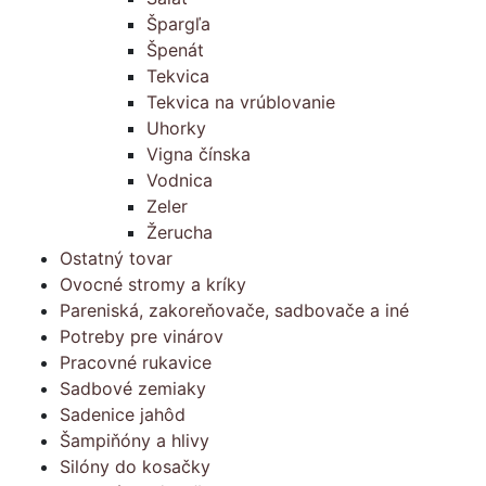
Špargľa
Špenát
Tekvica
Tekvica na vrúblovanie
Uhorky
Vigna čínska
Vodnica
Zeler
Žerucha
Ostatný tovar
Ovocné stromy a kríky
Pareniská, zakoreňovače, sadbovače a iné
Potreby pre vinárov
Pracovné rukavice
Sadbové zemiaky
Sadenice jahôd
Šampiňóny a hlivy
Silóny do kosačky