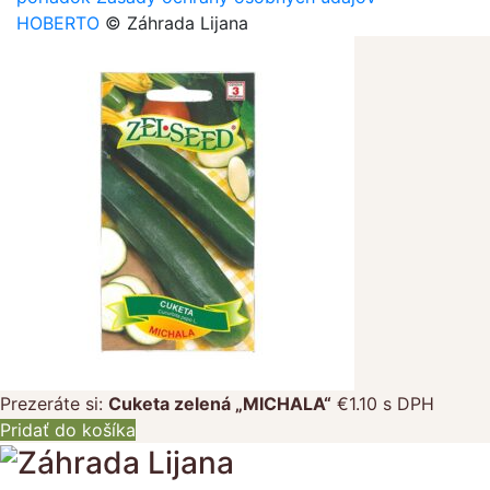
HOBERTO
© Záhrada Lijana
Prezeráte si:
Cuketa zelená „MICHALA“
€
1.10
s DPH
Pridať do košíka