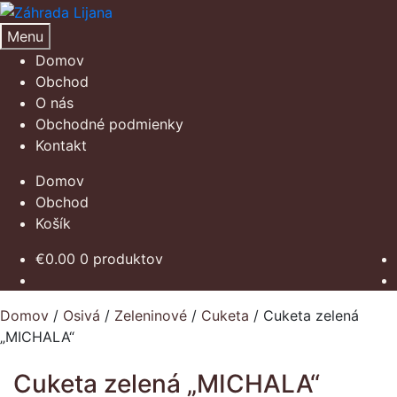
Preskočiť
Preskočiť
na
na
Menu
navigáciu
obsah
Domov
Obchod
O nás
Obchodné podmienky
Kontakt
Domov
Obchod
Košík
€
0.00
0 produktov
Domov
/
Osivá
/
Zeleninové
/
Cuketa
/
Cuketa zelená
„MICHALA“
Cuketa zelená „MICHALA“