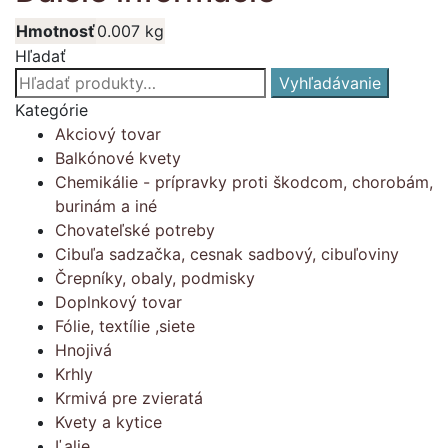
Hmotnosť
0.007 kg
Hľadať
Hľadať:
Vyhľadávanie
Kategórie
Akciový tovar
Balkónové kvety
Chemikálie - prípravky proti škodcom, chorobám,
burinám a iné
Chovateľské potreby
Cibuľa sadzačka, cesnak sadbový, cibuľoviny
Črepníky, obaly, podmisky
Doplnkový tovar
Fólie, textílie ,siete
Hnojivá
Krhly
Krmivá pre zvieratá
Kvety a kytice
Ľalie