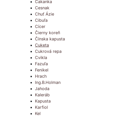
Čakanka
Cesnak
Chuť Ázie
Cibuľa
Cícer
Čierny koreň
Čínska kapusta
Cuketa
Cukrová repa
Cvikla
Fazuľa
Fenikel
Hrach
Ing.B.Holman
Jahoda
Kaleráb
Kapusta
Karfiol
Kel