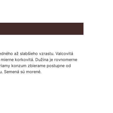
edného až slabšieho vzrastu. Valcovitá
 mierne korkovitá. Dužina je rovnomerne
a priamy konzum zbierame postupne od
iu. Semená sú morené.