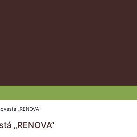
hovastá „RENOVA“
astá „RENOVA“