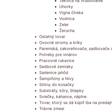
Tekvica na vrúblovanie
Uhorky
Vigna čínska
Vodnica
Zeler
Žerucha
Ostatný tovar
Ovocné stromy a kríky
Pareniská, zakoreňovače, sadbovače a
Potreby pre vinárov
Pracovné rukavice
Sadbové zemiaky
Sadenice jahôd
Šampiňóny a hlivy
Silóny do kosačky
Substráty, kôry, štiepky
Sviečky, kahance, náplne
Tovar, ktorý sa dá kúpiť iba na predajn
Trávne zmesi