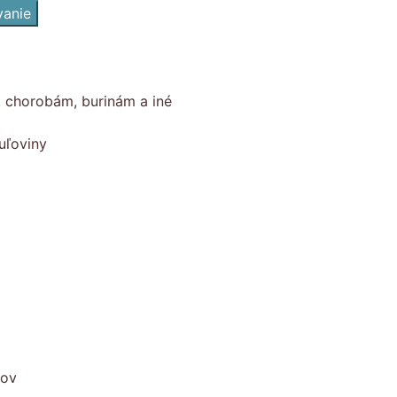
vanie
, chorobám, burinám a iné
uľoviny
kov