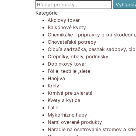
Hľadať:
Vyhľadá
Kategórie
Akciový tovar
Balkónové kvety
Chemikálie - prípravky proti škodcom
Chovateľské potreby
Cibuľa sadzačka, cesnak sadbový, cib
Črepníky, obaly, podmisky
Doplnkový tovar
Fólie, textílie ,siete
Hnojivá
Krhly
Krmivá pre zvieratá
Kvety a kytice
Ľalie
Mykorhízne huby
Nami overené produkty
Náradie na ošetrovanie stromov a krí