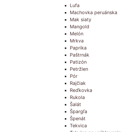
Lufa
Machovka peruánska
Mak siaty
Mangold
Melón
Mrkva
Paprika
Paštrnák
Patizón
Petržlen
Pór
Rajčiak
Reďkovka
Rukola
Šalát
Špargľa
Špenát
Tekvica