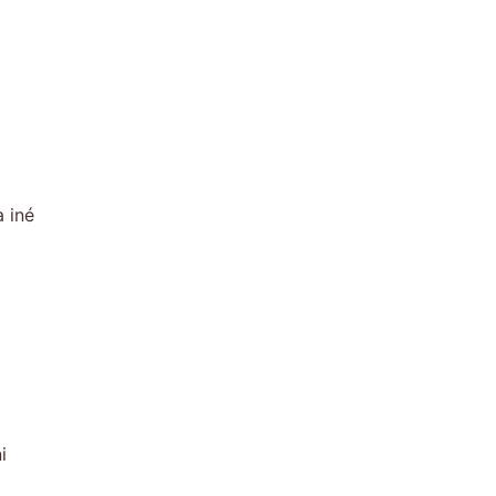
 iné
i