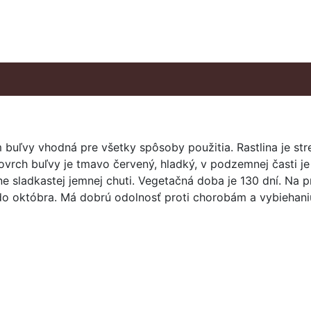
buľvy vhodná pre všetky spôsoby použitia. Rastlina je str
vrch buľvy je tmavo červený, hladký, v podzemnej časti je
mne sladkastej jemnej chuti. Vegetačná doba je 130 dní. N
do októbra. Má dobrú odolnosť proti chorobám a vybiehan