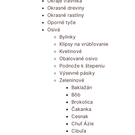
Okraje trávnika
Okrasné dreviny
Okrasné rastliny
Oporné tyče
Osivá
Bylinky
Klipsy na vrúbľovanie
Kvetinové
Obalované osivo
Podnože k štepeniu
Výsevné pásiky
Zeleninové
Baklažán
Bôb
Brokolica
Čakanka
Cesnak
Chuť Ázie
Cibuľa