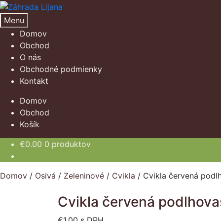
Preskočiť
Preskočiť
na
na
Menu
navigáciu
obsah
Domov
Obchod
O nás
Obchodné podmienky
Kontakt
Domov
Obchod
Košík
€
0.00
0 produktov
Domov
/
Osivá
/
Zeleninové
/
Cvikla
/
Cvikla červená podl
Cvikla červená podlhov
€
1.00
s DPH