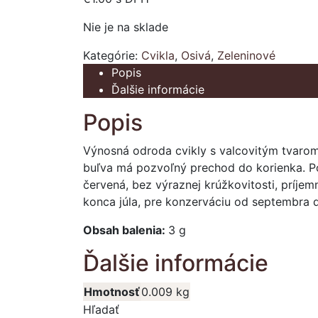
Nie je na sklade
Kategórie:
Cvikla
,
Osivá
,
Zeleninové
Popis
Ďalšie informácie
Popis
Výnosná odroda cvikly s valcovitým tvarom 
buľva má pozvoľný prechod do korienka. Po
červená, bez výraznej krúžkovitosti, príje
konca júla, pre konzerváciu od septembra 
Obsah balenia:
3 g
Ďalšie informácie
Hmotnosť
0.009 kg
Hľadať