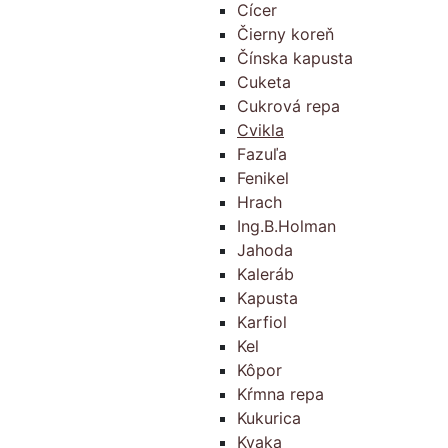
Cícer
Čierny koreň
Čínska kapusta
Cuketa
Cukrová repa
Cvikla
Fazuľa
Fenikel
Hrach
Ing.B.Holman
Jahoda
Kaleráb
Kapusta
Karfiol
Kel
Kôpor
Kŕmna repa
Kukurica
Kvaka