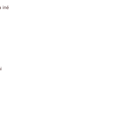
 iné
i