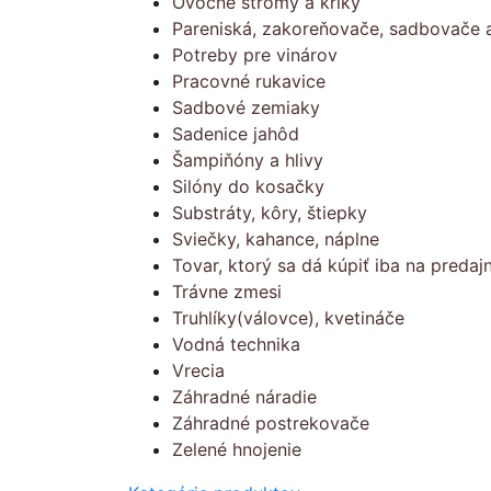
Ovocné stromy a kríky
Pareniská, zakoreňovače, sadbovače a
Potreby pre vinárov
Pracovné rukavice
Sadbové zemiaky
Sadenice jahôd
Šampiňóny a hlivy
Silóny do kosačky
Substráty, kôry, štiepky
Sviečky, kahance, náplne
Tovar, ktorý sa dá kúpiť iba na predajn
Trávne zmesi
Truhlíky(válovce), kvetináče
Vodná technika
Vrecia
Záhradné náradie
Záhradné postrekovače
Zelené hnojenie