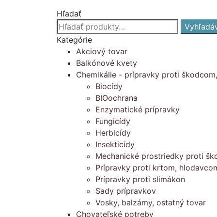
Hľadať
Hľadať:
Vyhľadá
Kategórie
Akciový tovar
Balkónové kvety
Chemikálie - prípravky proti škodcom
Biocídy
BIOochrana
Enzymatické prípravky
Fungicídy
Herbicídy
Insekticídy
Mechanické prostriedky proti š
Prípravky proti krtom, hlodavc
Prípravky proti slimákon
Sady prípravkov
Vosky, balzámy, ostatný tovar
Chovateľské potreby