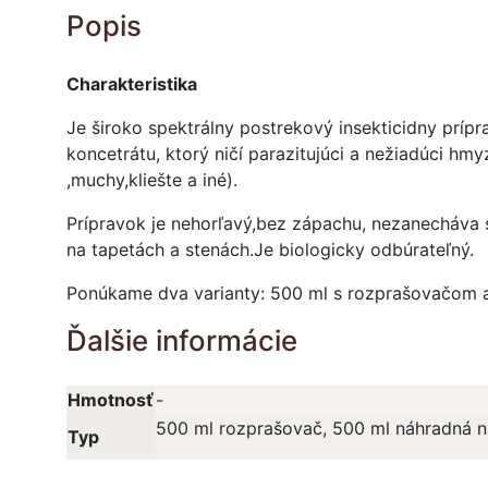
Popis
Charakteristika
Je široko spektrálny postrekový insekticidny prí
koncetrátu, ktorý ničí parazitujúci a nežiadúci hm
,muchy,kliešte a iné).
Prípravok je nehorľavý,bez zápachu, nezanecháva
na tapetách a stenách.Je biologicky odbúrateľný.
Ponúkame dva varianty: 500 ml s rozprašovačom a
Ďalšie informácie
Hmotnosť
-
500 ml rozprašovač, 500 ml náhradná n
Typ