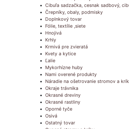
Cibuľa sadzačka, cesnak sadbový, cib
Črepníky, obaly, podmisky
Doplnkový tovar
Fólie, textílie ,siete
Hnojivá
Krhly
Krmivá pre zvieratá
Kvety a kytice
Ľalie
Mykorhízne huby
Nami overené produkty
Náradie na ošetrovanie stromov a krí
Okraje trávnika
Okrasné dreviny
Okrasné rastliny
Oporné tyče
Osivá
Ostatný tovar