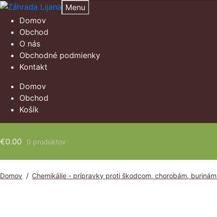
Preskočiť
Preskočiť
Menu
na
na
Domov
navigáciu
obsah
Obchod
O nás
Obchodné podmienky
Kontakt
Domov
Obchod
Košík
€
0.00
0 produktov
Domov
/
Chemikálie - prípravky proti škodcom, chorobám, burinám