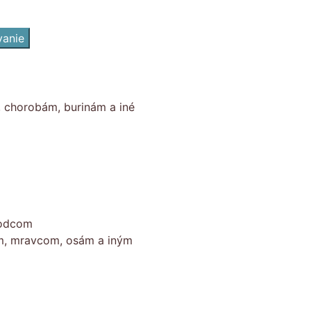
vanie
, chorobám, burinám a iné
kodcom
om, mravcom, osám a iným