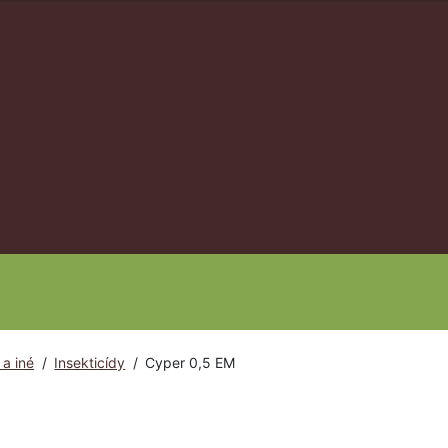
 a iné
/
Insekticídy
/
Cyper 0,5 EM