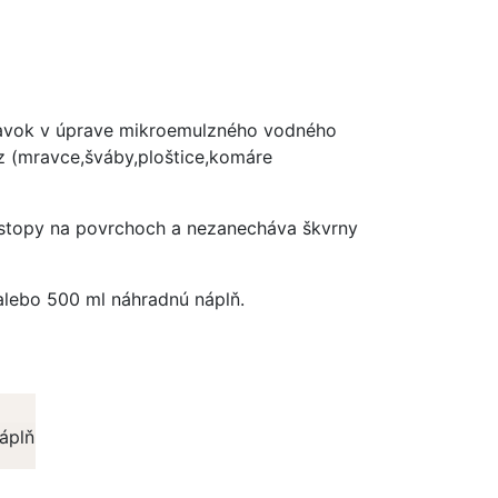
pravok v úprave mikroemulzného vodného
yz (mravce,šváby,ploštice,komáre
 stopy na povrchoch a nezanecháva škvrny
lebo 500 ml náhradnú náplň.
áplň