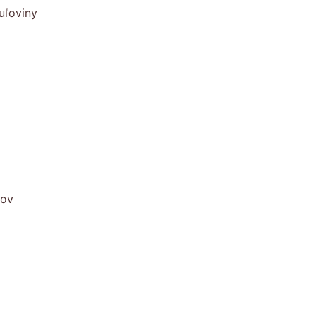
uľoviny
kov