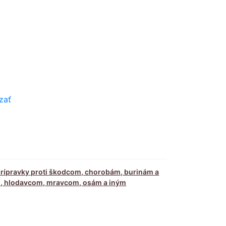
zať
prípravky proti škodcom, chorobám, burinám a
om, hlodavcom, mravcom, osám a iným