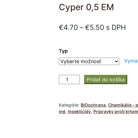
Cyper 0,5 EM
Price
€
4.70
–
€
5.50
s DPH
range:
€4.70
Typ
through
Vyma
€5.50
množstvo
Pridať do košíka
Cyper
0,5
EM
Kategórie:
BIOochrana
,
Chemikálie - 
iné
,
Insekticídy
,
Prípravky proti krt