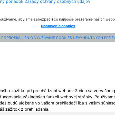
ný poriadok
Zásady ochrany osobných údajov
oužívame, aby sme zabezpečili čo najlepšie prezeranie našich web
Nastavenie cookies
POPROSÍM, LEN O VYUŽÍVANIE COOKIES NEVYHNUTNÝCH PRE 
ášho zážitku pri prechádzaní webom. Z nich sa vo vašom pr
fungovanie základných funkcií webovej stránky. Používame 
ies budú uložené vo vašom prehliadači iba s vaším súhlaso
š zážitok z prehliadania.