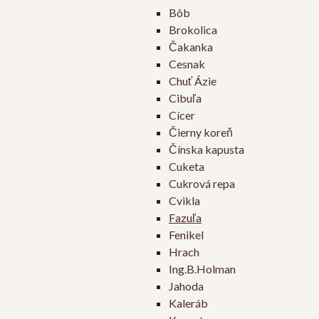
Bôb
Brokolica
Čakanka
Cesnak
Chuť Ázie
Cibuľa
Cícer
Čierny koreň
Čínska kapusta
Cuketa
Cukrová repa
Cvikla
Fazuľa
Fenikel
Hrach
Ing.B.Holman
Jahoda
Kaleráb