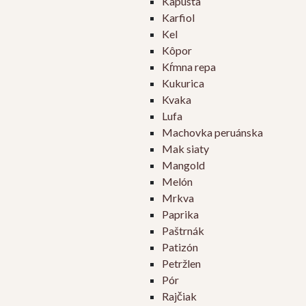
Kapusta
Karfiol
Kel
Kôpor
Kŕmna repa
Kukurica
Kvaka
Lufa
Machovka peruánska
Mak siaty
Mangold
Melón
Mrkva
Paprika
Paštrnák
Patizón
Petržlen
Pór
Rajčiak