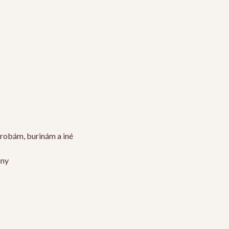
orobám, burinám a iné
iny