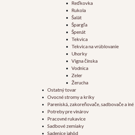
Reďkovka
Rukola
Šalát
Špargľa
Špenát
Tekvica
Tekvica na vrúblovanie
Uhorky
Vigna čínska
Vodnica
Zeler
Žerucha
Ostatný tovar
Ovocné stromy a kríky
Pareniská, zakoreňovače, sadbovače a iné
Potreby pre vinárov
Pracovné rukavice
Sadbové zemiaky
Sadenice jahôd