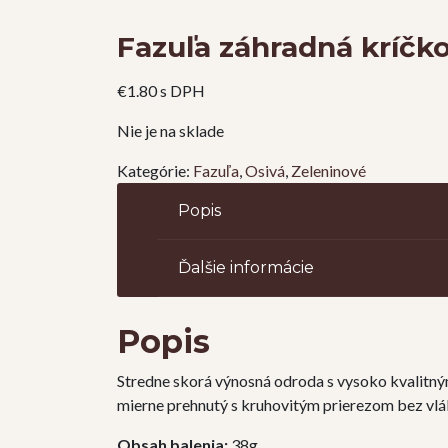
Fazuľa záhradná kríčko
€
1.80
s DPH
Nie je na sklade
Kategórie:
Fazuľa
,
Osivá
,
Zeleninové
Popis
Ďalšie informácie
Popis
Stredne skorá výnosná odroda s vysoko kvalitnými
mierne prehnutý s kruhovitým prierezom bez vlá
Obsah balenia:
38g