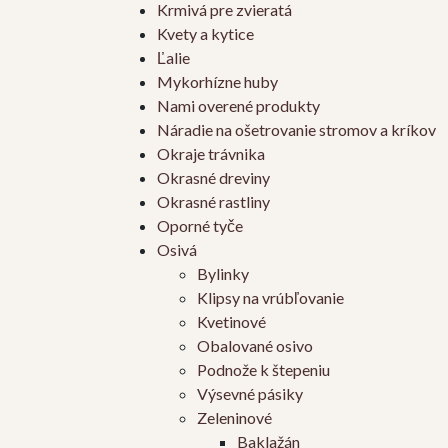
Krmivá pre zvieratá
Kvety a kytice
Ľalie
Mykorhízne huby
Nami overené produkty
Náradie na ošetrovanie stromov a kríkov
Okraje trávnika
Okrasné dreviny
Okrasné rastliny
Oporné tyče
Osivá
Bylinky
Klipsy na vrúbľovanie
Kvetinové
Obalované osivo
Podnože k štepeniu
Výsevné pásiky
Zeleninové
Baklažán