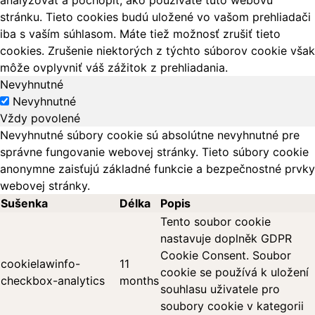
analyzovať a pochopiť, ako používate túto webovú
stránku. Tieto cookies budú uložené vo vašom prehliadači
iba s vaším súhlasom. Máte tiež možnosť zrušiť tieto
cookies. Zrušenie niektorých z týchto súborov cookie však
môže ovplyvniť váš zážitok z prehliadania.
Nevyhnutné
Nevyhnutné
Vždy povolené
Nevyhnutné súbory cookie sú absolútne nevyhnutné pre
správne fungovanie webovej stránky. Tieto súbory cookie
anonymne zaisťujú základné funkcie a bezpečnostné prvky
webovej stránky.
Sušenka
Délka
Popis
Tento soubor cookie
nastavuje doplněk GDPR
Cookie Consent. Soubor
cookielawinfo-
11
cookie se používá k uložení
checkbox-analytics
months
souhlasu uživatele pro
soubory cookie v kategorii