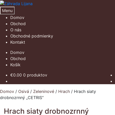
Preskočiť
Preskočiť
na
na
Menu
navigáciu
obsah
Domov
Obchod
O nás
Obchodné podmienky
Kontakt
Domov
Obchod
Košík
€
0.00
0 produktov
Domov
/
Osivá
/
Zeleninové
/
Hrach
/
Hrach siaty
drobnozrnný „CETRIS“
Hrach siaty drobnozrnný