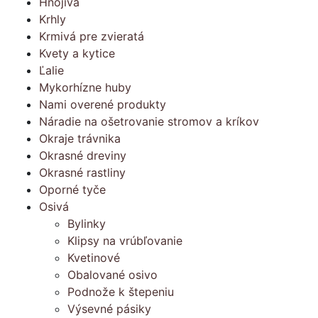
Hnojivá
Krhly
Krmivá pre zvieratá
Kvety a kytice
Ľalie
Mykorhízne huby
Nami overené produkty
Náradie na ošetrovanie stromov a kríkov
Okraje trávnika
Okrasné dreviny
Okrasné rastliny
Oporné tyče
Osivá
Bylinky
Klipsy na vrúbľovanie
Kvetinové
Obalované osivo
Podnože k štepeniu
Výsevné pásiky