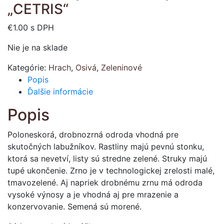
„CETRIS“
€
1.00
s DPH
Nie je na sklade
Kategórie:
Hrach
,
Osivá
,
Zeleninové
Popis
Ďalšie informácie
Popis
Poloneskorá, drobnozrná odroda vhodná pre
skutočných labužníkov. Rastliny majú pevnú stonku,
ktorá sa nevetví, listy sú stredne zelené. Struky majú
tupé ukončenie. Zrno je v technologickej zrelosti malé,
tmavozelené. Aj napriek drobnému zrnu má odroda
vysoké výnosy a je vhodná aj pre mrazenie a
konzervovanie. Semená sú morené.