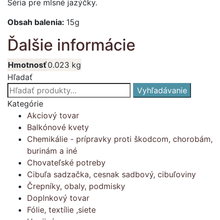
Séria pre mlsné jazýčky.
Obsah balenia:
15g
Ďalšie informácie
Hmotnosť
0.023 kg
Hľadať
Hľadať:
Vyhľadávanie
Kategórie
Akciový tovar
Balkónové kvety
Chemikálie - prípravky proti škodcom, chorobám,
burinám a iné
Chovateľské potreby
Cibuľa sadzačka, cesnak sadbový, cibuľoviny
Črepníky, obaly, podmisky
Doplnkový tovar
Fólie, textílie ,siete