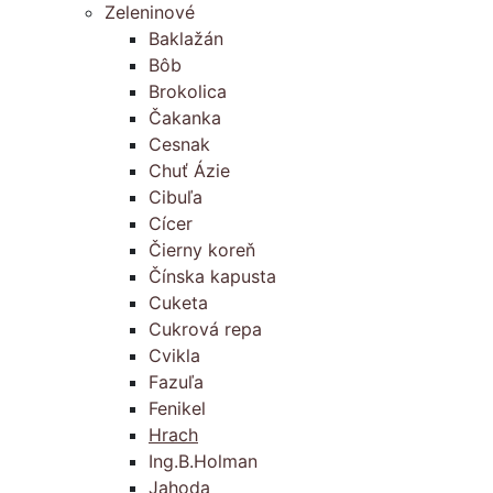
Zeleninové
Baklažán
Bôb
Brokolica
Čakanka
Cesnak
Chuť Ázie
Cibuľa
Cícer
Čierny koreň
Čínska kapusta
Cuketa
Cukrová repa
Cvikla
Fazuľa
Fenikel
Hrach
Ing.B.Holman
Jahoda