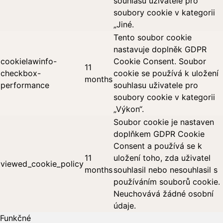
souhlasu uživatele pro
soubory cookie v kategorii
„Jiné.
Tento soubor cookie
nastavuje doplněk GDPR
cookielawinfo-
Cookie Consent. Soubor
11
checkbox-
cookie se používá k uložení
months
performance
souhlasu uživatele pro
soubory cookie v kategorii
„Výkon“.
Soubor cookie je nastaven
doplňkem GDPR Cookie
Consent a používá se k
11
uložení toho, zda uživatel
viewed_cookie_policy
months
souhlasil nebo nesouhlasil s
používáním souborů cookie.
Neuchovává žádné osobní
údaje.
Funkčné