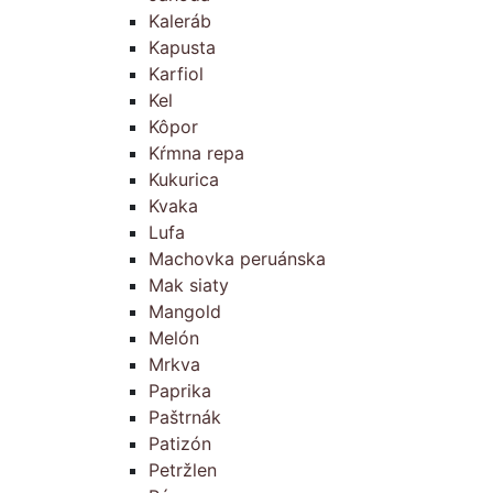
Kaleráb
Kapusta
Karfiol
Kel
Kôpor
Kŕmna repa
Kukurica
Kvaka
Lufa
Machovka peruánska
Mak siaty
Mangold
Melón
Mrkva
Paprika
Paštrnák
Patizón
Petržlen