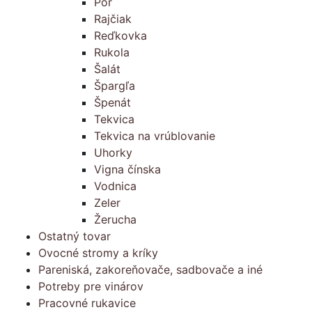
Pór
Rajčiak
Reďkovka
Rukola
Šalát
Špargľa
Špenát
Tekvica
Tekvica na vrúblovanie
Uhorky
Vigna čínska
Vodnica
Zeler
Žerucha
Ostatný tovar
Ovocné stromy a kríky
Pareniská, zakoreňovače, sadbovače a iné
Potreby pre vinárov
Pracovné rukavice