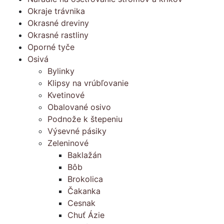
Okraje trávnika
Okrasné dreviny
Okrasné rastliny
Oporné tyče
Osivá
Bylinky
Klipsy na vrúbľovanie
Kvetinové
Obalované osivo
Podnože k štepeniu
Výsevné pásiky
Zeleninové
Baklažán
Bôb
Brokolica
Čakanka
Cesnak
Chuť Ázie