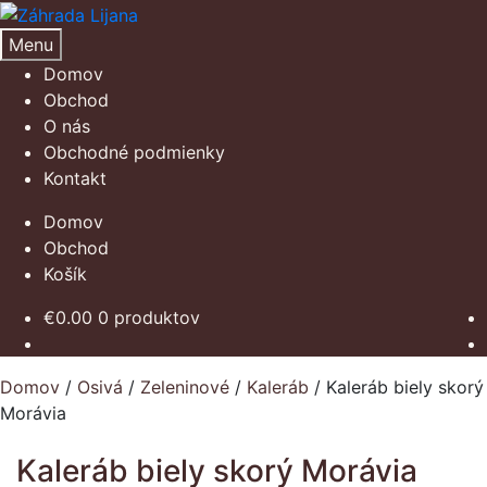
Preskočiť
Preskočiť
na
na
Menu
navigáciu
obsah
Domov
Obchod
O nás
Obchodné podmienky
Kontakt
Domov
Obchod
Košík
€
0.00
0 produktov
Domov
/
Osivá
/
Zeleninové
/
Kaleráb
/
Kaleráb biely skorý
Morávia
Kaleráb biely skorý Morávia