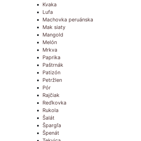
Kvaka
Lufa
Machovka peruánska
Mak siaty
Mangold
Melón
Mrkva
Paprika
Paštrnák
Patizón
Petržlen
Pór
Rajčiak
Reďkovka
Rukola
Šalát
Špargľa
Špenát
Tekvica