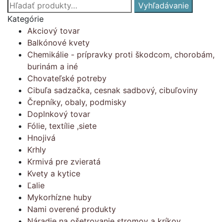
Hľadať:
Vyhľadávanie
Kategórie
Akciový tovar
Balkónové kvety
Chemikálie - prípravky proti škodcom, chorobám,
burinám a iné
Chovateľské potreby
Cibuľa sadzačka, cesnak sadbový, cibuľoviny
Črepníky, obaly, podmisky
Doplnkový tovar
Fólie, textílie ,siete
Hnojivá
Krhly
Krmivá pre zvieratá
Kvety a kytice
Ľalie
Mykorhízne huby
Nami overené produkty
Náradie na ošetrovanie stromov a kríkov