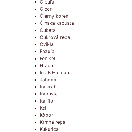
Cibuľa
Cícer
Čierny koreň
Čínska kapusta
Cuketa
Cukrová repa
Cvikla
Fazuľa
Fenikel
Hrach
Ing.B.Holman
Jahoda
Kaleráb
Kapusta
Karfiol
Kel
Kôpor
Kŕmna repa
Kukurica