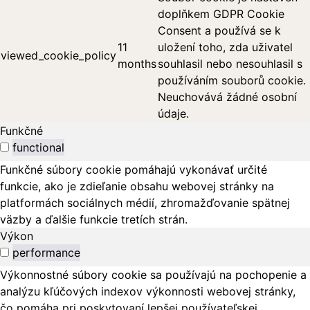
doplňkem GDPR Cookie
Consent a používá se k
11
uložení toho, zda uživatel
viewed_cookie_policy
months
souhlasil nebo nesouhlasil s
používáním souborů cookie.
Neuchovává žádné osobní
údaje.
Funkčné
functional
Funkčné súbory cookie pomáhajú vykonávať určité
funkcie, ako je zdieľanie obsahu webovej stránky na
platformách sociálnych médií, zhromažďovanie spätnej
väzby a ďalšie funkcie tretích strán.
Výkon
performance
Výkonnostné súbory cookie sa používajú na pochopenie a
analýzu kľúčových indexov výkonnosti webovej stránky,
čo pomáha pri poskytovaní lepšej používateľskej