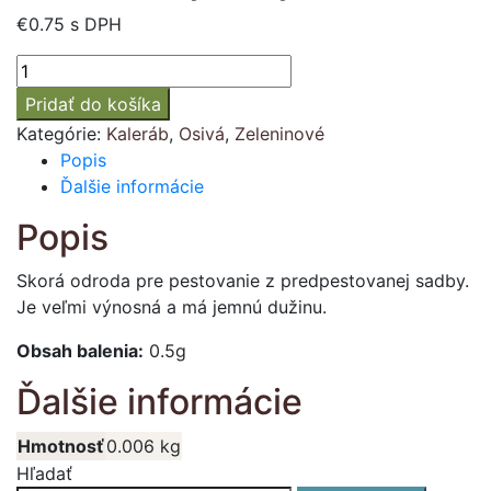
€
0.75
s DPH
množstvo
Kaleráb
Pridať do košíka
biely
Kategórie:
Kaleráb
,
Osivá
,
Zeleninové
skorý
Popis
Morávia
Ďalšie informácie
Popis
Skorá odroda pre pestovanie z predpestovanej sadby.
Je veľmi výnosná a má jemnú dužinu.
Obsah balenia:
0.5g
Ďalšie informácie
Hmotnosť
0.006 kg
Hľadať