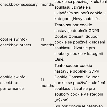
cookie se používají k uložení
checkbox-necessary
months
souhlasu uživatele s
ukládáním souborů cookie v
kategorii „Nevyhnutelné“.
Tento soubor cookie
nastavuje doplněk GDPR
Cookie Consent. Soubor
cookielawinfo-
11
cookie se používá k uložení
checkbox-others
months
souhlasu uživatele pro
soubory cookie v kategorii
„Jiné.
Tento soubor cookie
nastavuje doplněk GDPR
cookielawinfo-
Cookie Consent. Soubor
11
checkbox-
cookie se používá k uložení
months
performance
souhlasu uživatele pro
soubory cookie v kategorii
„Výkon“.
Soubor cookie je nastaven