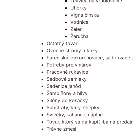
Tekvica na vrúblovanie
Uhorky
Vigna čínska
Vodnica
Zeler
Žerucha
Ostatný tovar
Ovocné stromy a kríky
Pareniská, zakoreňovače, sadbovače a
Potreby pre vinárov
Pracovné rukavice
Sadbové zemiaky
Sadenice jahôd
Šampiňóny a hlivy
Silóny do kosačky
Substráty, kôry, štiepky
Sviečky, kahance, náplne
Tovar, ktorý sa dá kúpiť iba na predajn
Trávne zmesi