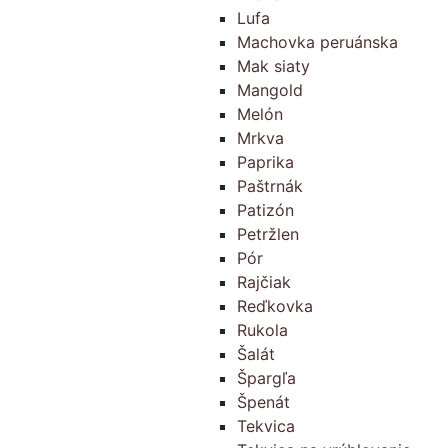
Lufa
Machovka peruánska
Mak siaty
Mangold
Melón
Mrkva
Paprika
Paštrnák
Patizón
Petržlen
Pór
Rajčiak
Reďkovka
Rukola
Šalát
Špargľa
Špenát
Tekvica