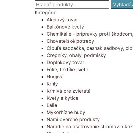
Hľadať:
Vyhľadá
Kategórie
Akciový tovar
Balkónové kvety
Chemikálie - prípravky proti škodcom
Chovateľské potreby
Cibuľa sadzačka, cesnak sadbový, cib
Črepníky, obaly, podmisky
Doplnkový tovar
Fólie, textílie ,siete
Hnojivá
Krhly
Krmivá pre zvieratá
Kvety a kytice
Ľalie
Mykorhízne huby
Nami overené produkty
Náradie na ošetrovanie stromov a krí