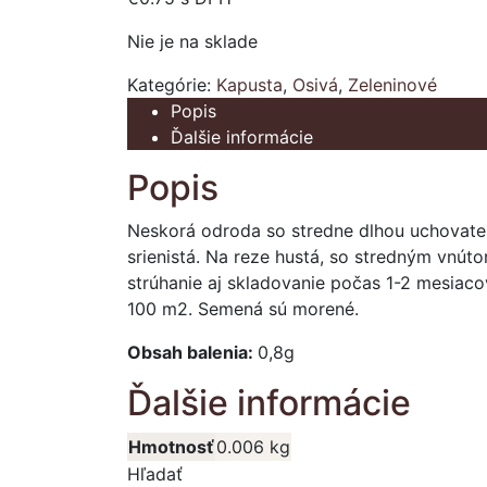
Nie je na sklade
Kategórie:
Kapusta
,
Osivá
,
Zeleninové
Popis
Ďalšie informácie
Popis
Neskorá odroda so stredne dlhou uchovateľn
srienistá. Na reze hustá, so stredným vnú
strúhanie aj skladovanie počas 1-2 mesiac
100 m2. Semená sú morené.
Obsah balenia:
0,8g
Ďalšie informácie
Hmotnosť
0.006 kg
Hľadať