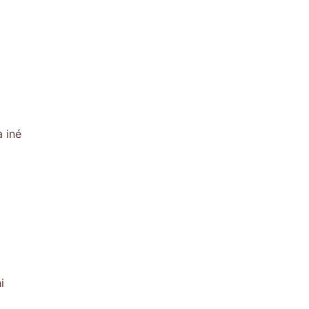
 iné
i