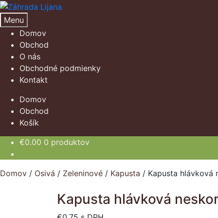
Preskočiť
Preskočiť
na
na
Menu
navigáciu
obsah
Domov
Obchod
O nás
Obchodné podmienky
Kontakt
Domov
Obchod
Košík
€
0.00
0 produktov
Domov
/
Osivá
/
Zeleninové
/
Kapusta
/
Kapusta hlávková 
Kapusta hlávková nesko
€
0.75
s DPH