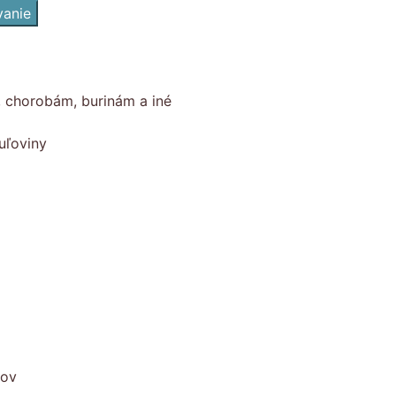
vanie
, chorobám, burinám a iné
uľoviny
kov