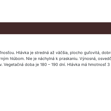
osťou. Hlávka je stredná až väčšia, plocho guľovitá, dobre
torným hlúbom. Nie je náchylná k praskaniu. Výnosná, osv
ov. Vegetačná doba je 180 – 190 dní. Hlávka má hmotnosť 3