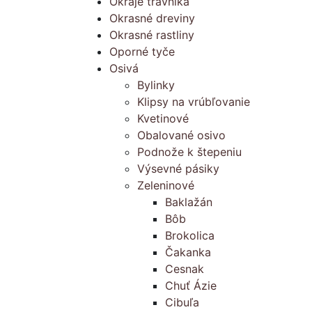
Okraje trávnika
Okrasné dreviny
Okrasné rastliny
Oporné tyče
Osivá
Bylinky
Klipsy na vrúbľovanie
Kvetinové
Obalované osivo
Podnože k štepeniu
Výsevné pásiky
Zeleninové
Baklažán
Bôb
Brokolica
Čakanka
Cesnak
Chuť Ázie
Cibuľa