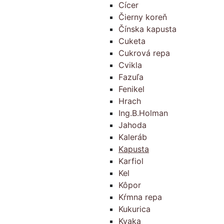
Cícer
Čierny koreň
Čínska kapusta
Cuketa
Cukrová repa
Cvikla
Fazuľa
Fenikel
Hrach
Ing.B.Holman
Jahoda
Kaleráb
Kapusta
Karfiol
Kel
Kôpor
Kŕmna repa
Kukurica
Kvaka