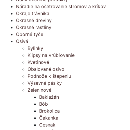
Náradie na ošetrovanie stromov a kríkov
Okraje trávnika
Okrasné dreviny
Okrasné rastliny
Oporné tyče
Osivá
Bylinky
Klipsy na vrúbľovanie
Kvetinové
Obalované osivo
Podnože k štepeniu
Výsevné pásiky
Zeleninové
Baklažán
Bôb
Brokolica
Čakanka
Cesnak