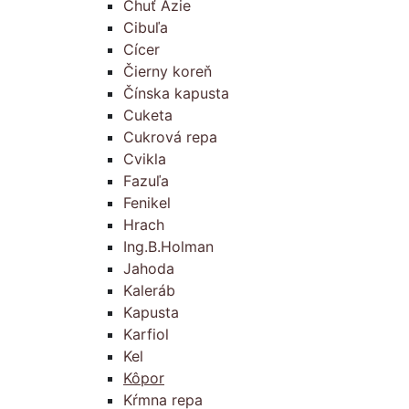
Chuť Ázie
Cibuľa
Cícer
Čierny koreň
Čínska kapusta
Cuketa
Cukrová repa
Cvikla
Fazuľa
Fenikel
Hrach
Ing.B.Holman
Jahoda
Kaleráb
Kapusta
Karfiol
Kel
Kôpor
Kŕmna repa