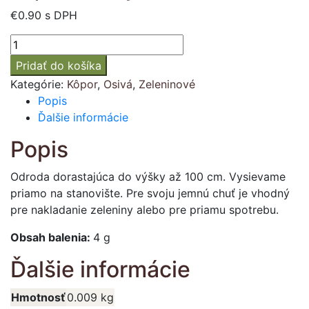
€
0.90
s DPH
množstvo
Kôpor
Pridať do košíka
voňavý
Kategórie:
Kôpor
,
Osivá
,
Zeleninové
"HANÁK"
Popis
Ďalšie informácie
Popis
Odroda dorastajúca do výšky až 100 cm. Vysievame
priamo na stanovište. Pre svoju jemnú chuť je vhodný
pre nakladanie zeleniny alebo pre priamu spotrebu.
Obsah balenia:
4 g
Ďalšie informácie
Hmotnosť
0.009 kg