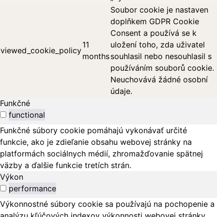
Soubor cookie je nastaven
doplňkem GDPR Cookie
Consent a používá se k
11
uložení toho, zda uživatel
viewed_cookie_policy
months
souhlasil nebo nesouhlasil s
používáním souborů cookie.
Neuchovává žádné osobní
údaje.
Funkčné
functional
Funkčné súbory cookie pomáhajú vykonávať určité
funkcie, ako je zdieľanie obsahu webovej stránky na
platformách sociálnych médií, zhromažďovanie spätnej
väzby a ďalšie funkcie tretích strán.
Výkon
performance
Výkonnostné súbory cookie sa používajú na pochopenie a
analýzu kľúčových indexov výkonnosti webovej stránky,