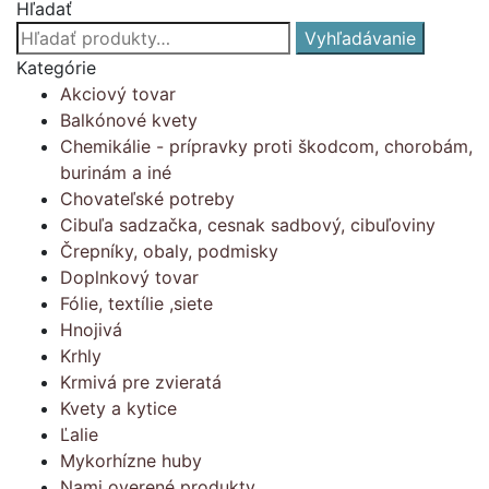
Hľadať
Hľadať:
Vyhľadávanie
Kategórie
Akciový tovar
Balkónové kvety
Chemikálie - prípravky proti škodcom, chorobám,
burinám a iné
Chovateľské potreby
Cibuľa sadzačka, cesnak sadbový, cibuľoviny
Črepníky, obaly, podmisky
Doplnkový tovar
Fólie, textílie ,siete
Hnojivá
Krhly
Krmivá pre zvieratá
Kvety a kytice
Ľalie
Mykorhízne huby
Nami overené produkty