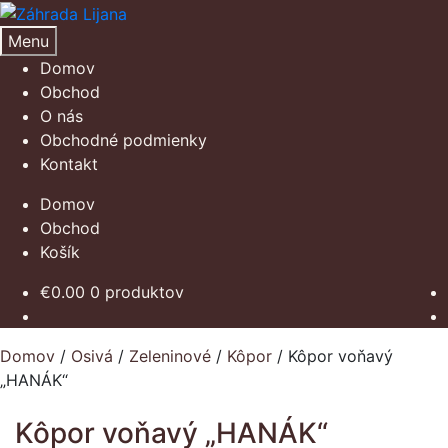
Preskočiť
Preskočiť
na
na
Menu
navigáciu
obsah
Domov
Obchod
O nás
Obchodné podmienky
Kontakt
Domov
Obchod
Košík
€
0.00
0 produktov
Domov
/
Osivá
/
Zeleninové
/
Kôpor
/
Kôpor voňavý
„HANÁK“
Kôpor voňavý „HANÁK“