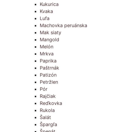
Kukurica
Kvaka
Lufa
Machovka peruánska
Mak siaty
Mangold
Melón
Mrkva
Paprika
Paštrnák
Patizón
Petržlen
Pór
Rajčiak
Reďkovka
Rukola
Šalát
Špargľa
Špenát