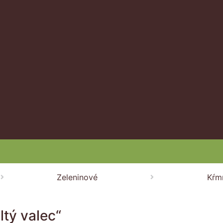
Zeleninové
Kŕm
tý valec“