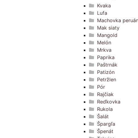
Kvaka
Lufa
Machovka peruá
Mak siaty
Mangold
Melón
Mrkva
Paprika
Paštrnák
Patizón
Petržlen
Pór
Rajčiak
Reďkovka
Rukola
Šalát
Špargľa
Špenát