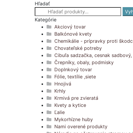
Hľadať
Hľadať:
Vyh
Kategórie
Akciový tovar
Balkónové kvety
Chemikálie - prípravky proti škod
Chovateľské potreby
Cibuľa sadzačka, cesnak sadbový, 
Črepníky, obaly, podmisky
Doplnkový tovar
Fólie, textílie ,siete
Hnojivá
Krhly
Krmivá pre zvieratá
Kvety a kytice
Ľalie
Mykorhízne huby
Nami overené produkty