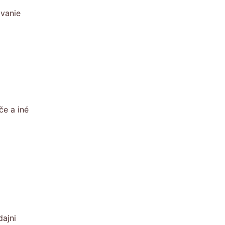
ovanie
če a iné
dajni