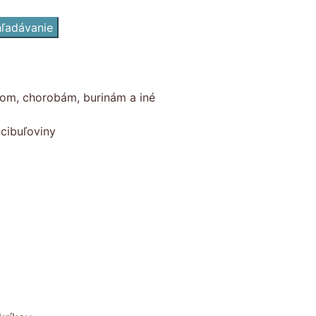
ľadávanie
com, chorobám, burinám a iné
cibuľoviny