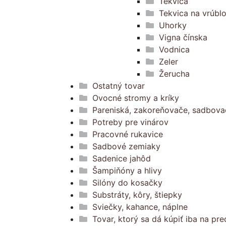
Tekvica
Tekvica na vrúbl
Uhorky
Vigna čínska
Vodnica
Zeler
Žerucha
Ostatný tovar
Ovocné stromy a kríky
Pareniská, zakoreňovače, sadbova
Potreby pre vinárov
Pracovné rukavice
Sadbové zemiaky
Sadenice jahôd
Šampiňóny a hlivy
Silóny do kosačky
Substráty, kôry, štiepky
Sviečky, kahance, náplne
Tovar, ktorý sa dá kúpiť iba na pre