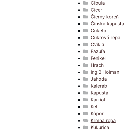
Cibuľa
Cícer
Čierny koreň
Čínska kapusta
Cuketa
Cukrová repa
Cvikla
Fazuľa
Fenikel
Hrach
Ing.B.Holman
Jahoda
Kaleráb
Kapusta
Karfiol
Kel
Kôpor
Kŕmna repa
Kukurica