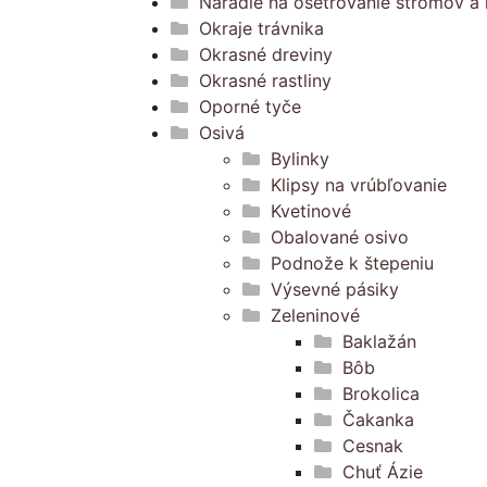
Náradie na ošetrovanie stromov a 
Okraje trávnika
Okrasné dreviny
Okrasné rastliny
Oporné tyče
Osivá
Bylinky
Klipsy na vrúbľovanie
Kvetinové
Obalované osivo
Podnože k štepeniu
Výsevné pásiky
Zeleninové
Baklažán
Bôb
Brokolica
Čakanka
Cesnak
Chuť Ázie