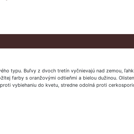
ého typu. Buľvy z dvoch tretín vyčnievajú nad zemou, ľahk
ožltej farby s oranžovými odtieňmi a bielou dužinou. Olisten
proti vybiehaniu do kvetu, stredne odolná proti cerkosporió