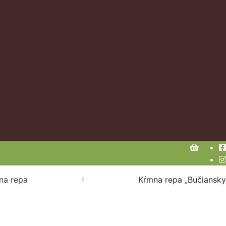
na repa
Kŕmna repa „Bučiansky