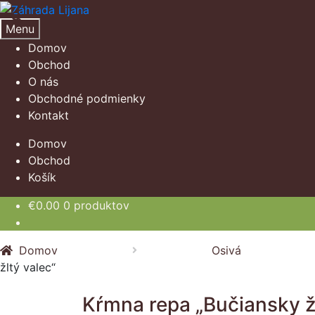
Preskočiť
Preskočiť
na
na
Menu
navigáciu
obsah
Domov
Obchod
O nás
Obchodné podmienky
Kontakt
Domov
Obchod
Košík
€
0.00
0 produktov
Domov
Osivá
žltý valec“
Kŕmna repa „Bučiansky žl