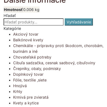
Hmotnosť
0.006 kg
Hľadať
Hľadať:
Vyhľadávanie
Kategórie
Akciový tovar
Balkónové kvety
Chemikálie - prípravky proti škodcom, chorobám,
burinám a iné
Chovateľské potreby
Cibuľa sadzačka, cesnak sadbový, cibuľoviny
Črepníky, obaly, podmisky
Doplnkový tovar
Fólie, textílie ,siete
Hnojivá
Krhly
Krmivá pre zvieratá
Kvety a kytice