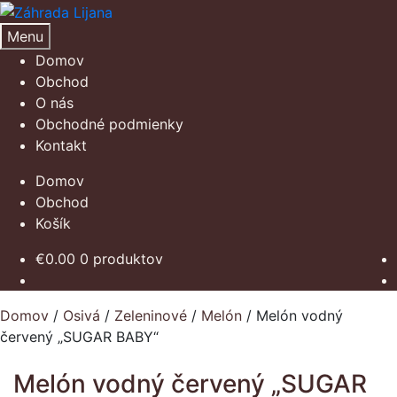
Preskočiť
Preskočiť
na
na
Menu
navigáciu
obsah
Domov
Obchod
O nás
Obchodné podmienky
Kontakt
Domov
Obchod
Košík
€
0.00
0 produktov
Domov
/
Osivá
/
Zeleninové
/
Melón
/
Melón vodný
červený „SUGAR BABY“
Melón vodný červený „SUGAR