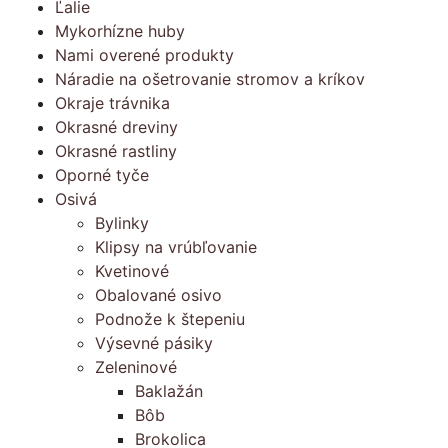
Ľalie
Mykorhízne huby
Nami overené produkty
Náradie na ošetrovanie stromov a kríkov
Okraje trávnika
Okrasné dreviny
Okrasné rastliny
Oporné tyče
Osivá
Bylinky
Klipsy na vrúbľovanie
Kvetinové
Obalované osivo
Podnože k štepeniu
Výsevné pásiky
Zeleninové
Baklažán
Bôb
Brokolica