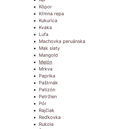
Kôpor
Kŕmna repa
Kukurica
Kvaka
Lufa
Machovka peruánska
Mak siaty
Mangold
Melón
Mrkva
Paprika
Paštrnák
Patizón
Petržlen
Pór
Rajčiak
Reďkovka
Rukola