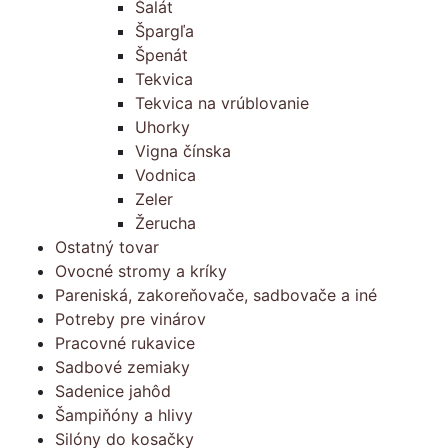
Šalát
Špargľa
Špenát
Tekvica
Tekvica na vrúblovanie
Uhorky
Vigna čínska
Vodnica
Zeler
Žerucha
Ostatný tovar
Ovocné stromy a kríky
Pareniská, zakoreňovače, sadbovače a iné
Potreby pre vinárov
Pracovné rukavice
Sadbové zemiaky
Sadenice jahôd
Šampiňóny a hlivy
Silóny do kosačky