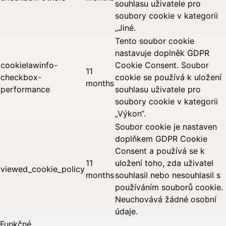
souhlasu uživatele pro
soubory cookie v kategorii
„Jiné.
Tento soubor cookie
nastavuje doplněk GDPR
cookielawinfo-
Cookie Consent. Soubor
11
checkbox-
cookie se používá k uložení
months
performance
souhlasu uživatele pro
soubory cookie v kategorii
„Výkon“.
Soubor cookie je nastaven
doplňkem GDPR Cookie
Consent a používá se k
11
uložení toho, zda uživatel
viewed_cookie_policy
months
souhlasil nebo nesouhlasil s
používáním souborů cookie.
Neuchovává žádné osobní
údaje.
Funkčné