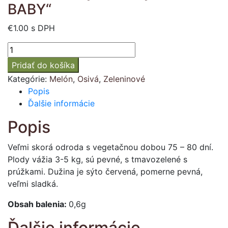
BABY“
€
1.00
s DPH
množstvo
Melón
Pridať do košíka
vodný
Kategórie:
Melón
,
Osivá
,
Zeleninové
červený
Popis
"SUGAR
Ďalšie informácie
BABY"
Popis
Veľmi skorá odroda s vegetačnou dobou 75 – 80 dní.
Plody vážia 3-5 kg, sú pevné, s tmavozelené s
prúžkami. Dužina je sýto červená, pomerne pevná,
veľmi sladká.
Obsah balenia:
0,6g
Ďalšie informácie