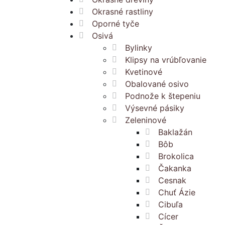
Okrasné rastliny
Oporné tyče
Osivá
Bylinky
Klipsy na vrúbľovanie
Kvetinové
Obalované osivo
Podnože k štepeniu
Výsevné pásiky
Zeleninové
Baklažán
Bôb
Brokolica
Čakanka
Cesnak
Chuť Ázie
Cibuľa
Cícer