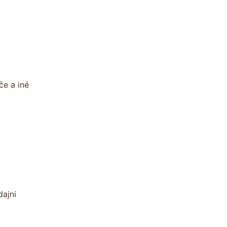
če a iné
dajni