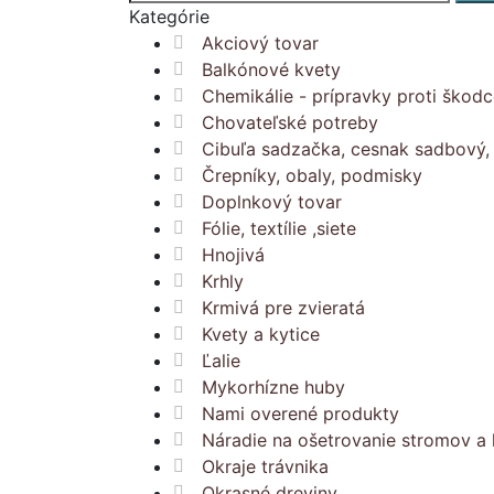
Kategórie
Akciový tovar
Balkónové kvety
Chemikálie - prípravky proti škod
Chovateľské potreby
Cibuľa sadzačka, cesnak sadbový, 
Črepníky, obaly, podmisky
Doplnkový tovar
Fólie, textílie ,siete
Hnojivá
Krhly
Krmivá pre zvieratá
Kvety a kytice
Ľalie
Mykorhízne huby
Nami overené produkty
Náradie na ošetrovanie stromov a 
Okraje trávnika
Okrasné dreviny