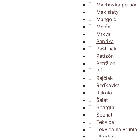
Machovka peruá
Mak siaty
Mangold
Melón
Mrkva
Paprika
Paštrnák
Patizón
Petržlen
Pór
Rajčiak
Reďkovka
Rukola
Šalát
Špargľa
Špenát
Tekvica
Tekvica na vrúbl
Uhorky