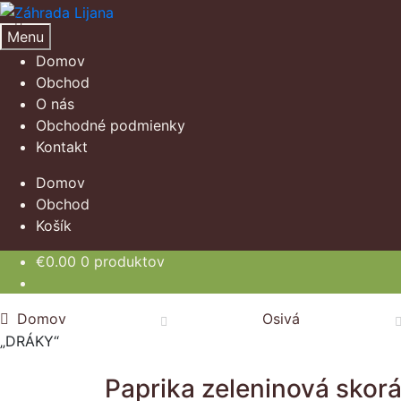
Preskočiť
Preskočiť
na
na
Menu
navigáciu
obsah
Domov
Obchod
O nás
Obchodné podmienky
Kontakt
Domov
Obchod
Košík
€
0.00
0 produktov
Domov
Osivá
„DRÁKY“
Paprika zeleninová skor