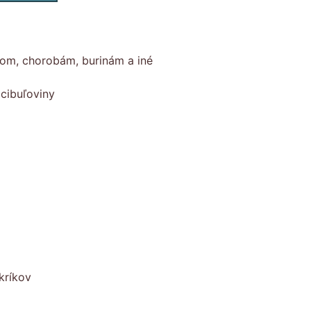
com, chorobám, burinám a iné
cibuľoviny
kríkov