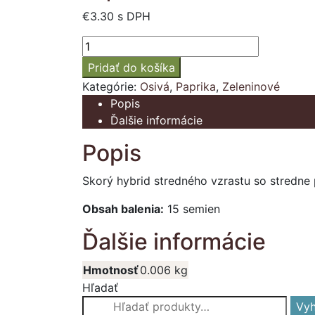
€
3.30
s DPH
množstvo
Paprika
Pridať do košíka
zeleninová
Kategórie:
Osivá
,
Paprika
,
Zeleninové
skorá
Popis
"DRÁKY"
Ďalšie informácie
Popis
Skorý hybrid stredného vzrastu so stredne p
Obsah balenia:
15 semien
Ďalšie informácie
Hmotnosť
0.006 kg
Hľadať
Hľadať:
Vyh