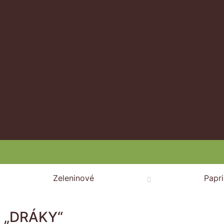
Zeleninové
Papr
á „DRÁKY“