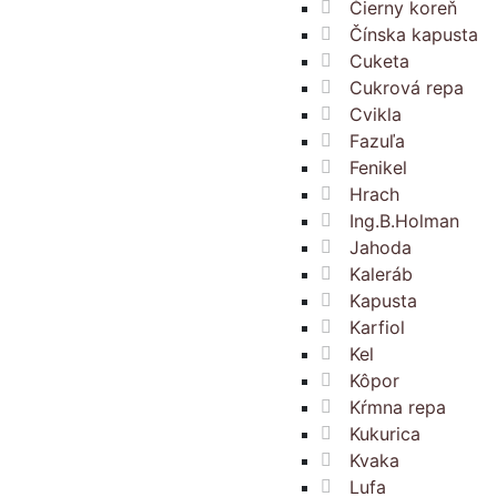
Čierny koreň
Čínska kapusta
Cuketa
Cukrová repa
Cvikla
Fazuľa
Fenikel
Hrach
Ing.B.Holman
Jahoda
Kaleráb
Kapusta
Karfiol
Kel
Kôpor
Kŕmna repa
Kukurica
Kvaka
Lufa