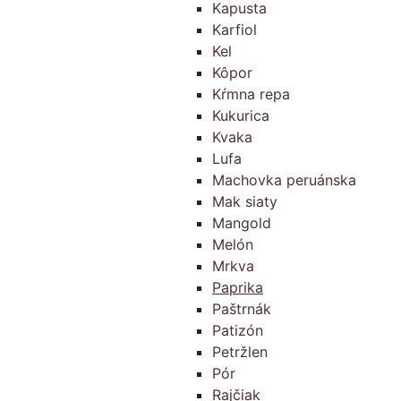
Kapusta
Karfiol
Kel
Kôpor
Kŕmna repa
Kukurica
Kvaka
Lufa
Machovka peruánska
Mak siaty
Mangold
Melón
Mrkva
Paprika
Paštrnák
Patizón
Petržlen
Pór
Rajčiak