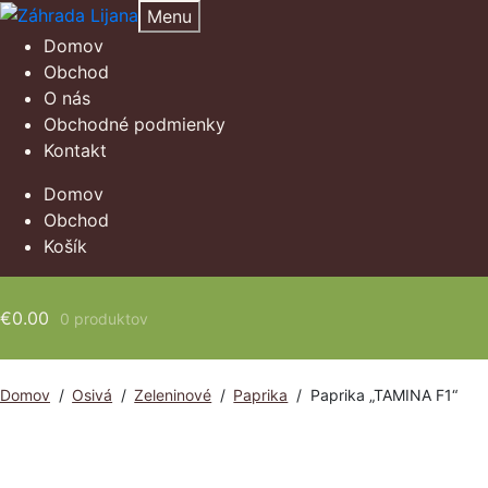
Preskočiť
Preskočiť
Menu
na
na
Domov
navigáciu
obsah
Obchod
O nás
Obchodné podmienky
Kontakt
Domov
Obchod
Košík
€
0.00
0 produktov
Domov
/
Osivá
/
Zeleninové
/
Paprika
/
Paprika „TAMINA F1“