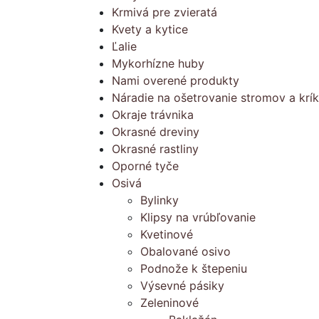
Krmivá pre zvieratá
Kvety a kytice
Ľalie
Mykorhízne huby
Nami overené produkty
Náradie na ošetrovanie stromov a krí
Okraje trávnika
Okrasné dreviny
Okrasné rastliny
Oporné tyče
Osivá
Bylinky
Klipsy na vrúbľovanie
Kvetinové
Obalované osivo
Podnože k štepeniu
Výsevné pásiky
Zeleninové