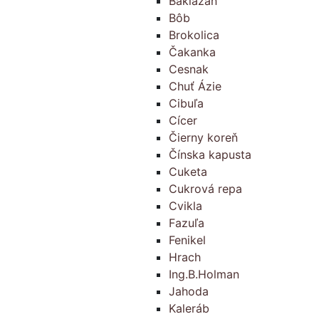
Baklažán
Bôb
Brokolica
Čakanka
Cesnak
Chuť Ázie
Cibuľa
Cícer
Čierny koreň
Čínska kapusta
Cuketa
Cukrová repa
Cvikla
Fazuľa
Fenikel
Hrach
Ing.B.Holman
Jahoda
Kaleráb