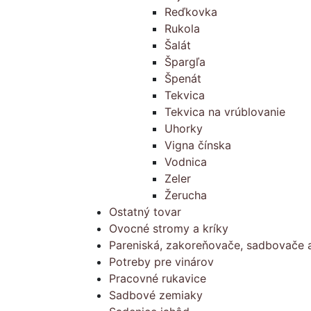
Reďkovka
Rukola
Šalát
Špargľa
Špenát
Tekvica
Tekvica na vrúblovanie
Uhorky
Vigna čínska
Vodnica
Zeler
Žerucha
Ostatný tovar
Ovocné stromy a kríky
Pareniská, zakoreňovače, sadbovače a
Potreby pre vinárov
Pracovné rukavice
Sadbové zemiaky