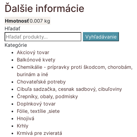
Ďalšie informácie
Hmotnosť
0.007 kg
Hľadať
Hľadať:
Vyhľadávanie
Kategórie
Akciový tovar
Balkónové kvety
Chemikálie - prípravky proti škodcom, chorobám,
burinám a iné
Chovateľské potreby
Cibuľa sadzačka, cesnak sadbový, cibuľoviny
Črepníky, obaly, podmisky
Doplnkový tovar
Fólie, textílie ,siete
Hnojivá
Krhly
Krmivá pre zvieratá