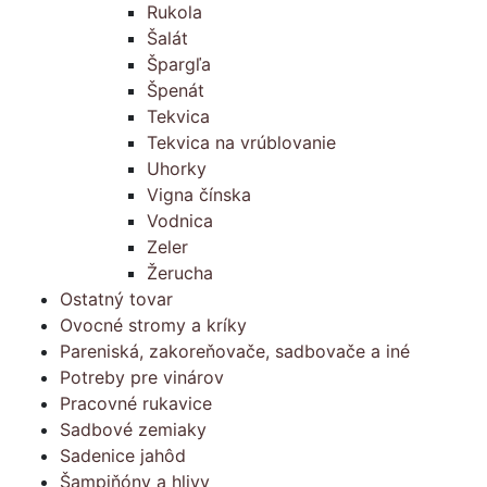
Rukola
Šalát
Špargľa
Špenát
Tekvica
Tekvica na vrúblovanie
Uhorky
Vigna čínska
Vodnica
Zeler
Žerucha
Ostatný tovar
Ovocné stromy a kríky
Pareniská, zakoreňovače, sadbovače a iné
Potreby pre vinárov
Pracovné rukavice
Sadbové zemiaky
Sadenice jahôd
Šampiňóny a hlivy