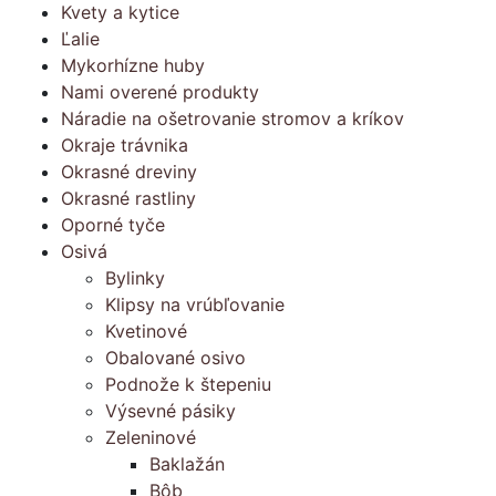
Kvety a kytice
Ľalie
Mykorhízne huby
Nami overené produkty
Náradie na ošetrovanie stromov a kríkov
Okraje trávnika
Okrasné dreviny
Okrasné rastliny
Oporné tyče
Osivá
Bylinky
Klipsy na vrúbľovanie
Kvetinové
Obalované osivo
Podnože k štepeniu
Výsevné pásiky
Zeleninové
Baklažán
Bôb