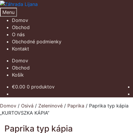
Preskočiť
Preskočiť
na
na
Menu
navigáciu
obsah
Domov
Obchod
O nás
Obchodné podmienky
Kontakt
Domov
Obchod
Košík
€
0.00
0 produktov
Domov
/
Osivá
/
Zeleninové
/
Paprika
/
Paprika typ kápia
„KURTOVSZKA KÁPIA“
Paprika typ kápia