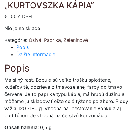
„KURTOVSZKA KÁPIA“
€
1.00
s DPH
Nie je na sklade
Kategórie:
Osivá
,
Paprika
,
Zeleninové
Popis
Ďalšie informácie
Popis
Má silný rast. Bobule sú veľké trošku sploštené,
kužeľovité, dozrieva z tmavozelenej farby do tmavo
červena. Je to paprika typu kápia, má hrubú dužinu a
môžeme ju skladovať ešte celé týždne po zbere. Plody
vážia 120 -180 g. Vhodná na pestovanie vonku a aj
pod fóliou. Je vhodná na čerstvú konzumáciu.
Obsah balenia:
0,5 g