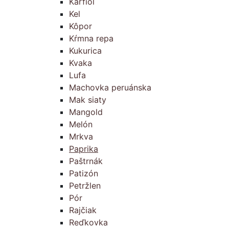
Karfiol
Kel
Kôpor
Kŕmna repa
Kukurica
Kvaka
Lufa
Machovka peruánska
Mak siaty
Mangold
Melón
Mrkva
Paprika
Paštrnák
Patizón
Petržlen
Pór
Rajčiak
Reďkovka