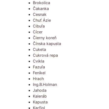
Brokolica
Čakanka
Cesnak
Chuť Ázie
Cibuľa
Cícer
Čierny koreň
Čínska kapusta
Cuketa
Cukrová repa
Cvikla
Fazuľa
Fenikel
Hrach
Ing.B.Holman
Jahoda
Kaleráb
Kapusta
Karfiol