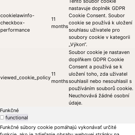
Tento soubor cookie
nastavuje doplněk GDPR
cookielawinfo-
Cookie Consent. Soubor
11
checkbox-
cookie se používá k uložení
months
performance
souhlasu uživatele pro
soubory cookie v kategorii
„Výkon“.
Soubor cookie je nastaven
doplňkem GDPR Cookie
Consent a používá se k
11
uložení toho, zda uživatel
viewed_cookie_policy
months
souhlasil nebo nesouhlasil s
používáním souborů cookie.
Neuchovává žádné osobní
údaje.
Funkčné
functional
Funkčné súbory cookie pomáhajú vykonávať určité
funkcie, ako je zdieľanie obsahu webovej stránky na