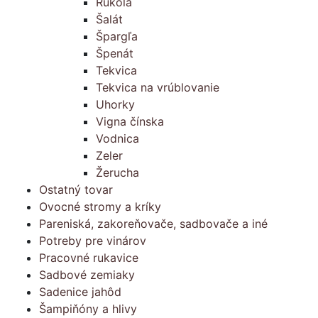
Rukola
Šalát
Špargľa
Špenát
Tekvica
Tekvica na vrúblovanie
Uhorky
Vigna čínska
Vodnica
Zeler
Žerucha
Ostatný tovar
Ovocné stromy a kríky
Pareniská, zakoreňovače, sadbovače a iné
Potreby pre vinárov
Pracovné rukavice
Sadbové zemiaky
Sadenice jahôd
Šampiňóny a hlivy