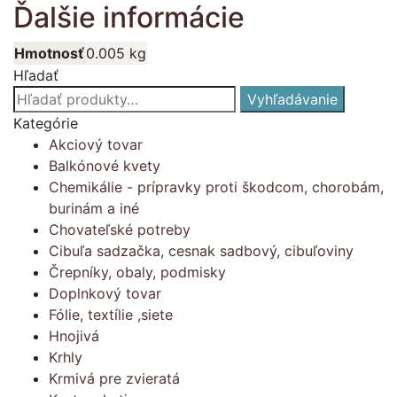
Ďalšie informácie
Hmotnosť
0.005 kg
Hľadať
Hľadať:
Vyhľadávanie
Kategórie
Akciový tovar
Balkónové kvety
Chemikálie - prípravky proti škodcom, chorobám,
burinám a iné
Chovateľské potreby
Cibuľa sadzačka, cesnak sadbový, cibuľoviny
Črepníky, obaly, podmisky
Doplnkový tovar
Fólie, textílie ,siete
Hnojivá
Krhly
Krmivá pre zvieratá