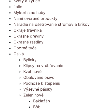
Kvety a kytice
Ľalie
Mykorhízne huby
Nami overené produkty
Náradie na ošetrovanie stromov a kríkov
Okraje trávnika
Okrasné dreviny
Okrasné rastliny
Oporné tyče
Osivá
Bylinky
Klipsy na vrúbľovanie
Kvetinové
Obalované osivo
Podnože k štepeniu
Výsevné pásiky
Zeleninové
Baklažán
Bôb