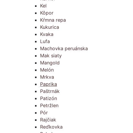
Kel
Kôpor
Kŕmna repa
Kukurica
Kvaka
Lufa
Machovka peruánska
Mak siaty
Mangold
Melón
Mrkva
Paprika
Paštrnák
Patizón
Petržlen
Pór
Rajčiak
Reďkovka