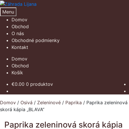
Preskočiť
Preskočiť
na
na
Menu
navigáciu
obsah
Domov
Obchod
O nás
Obchodné podmienky
Kontakt
Domov
Obchod
Košík
€
0.00
0 produktov
Domov
/
Osivá
/
Zeleninové
/
Paprika
/
Paprika zeleninová
skorá kápia „BLAVA“
Paprika zeleninová skorá kápia