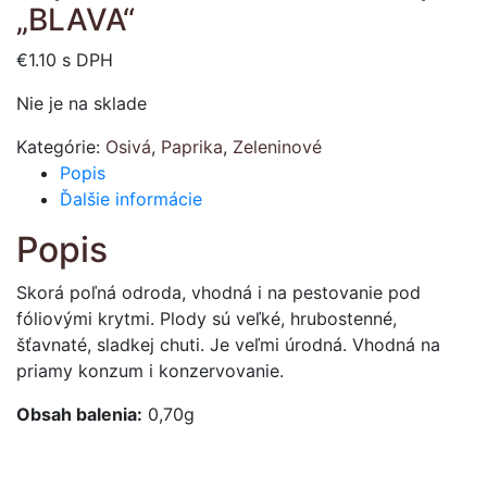
„BLAVA“
€
1.10
s DPH
Nie je na sklade
Kategórie:
Osivá
,
Paprika
,
Zeleninové
Popis
Ďalšie informácie
Popis
Skorá poľná odroda, vhodná i na pestovanie pod
fóliovými krytmi. Plody sú veľké, hrubostenné,
šťavnaté, sladkej chuti. Je veľmi úrodná. Vhodná na
priamy konzum i konzervovanie.
Obsah balenia:
0,70g