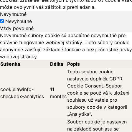
cookies. Zrušenie niektorých z týchto súborov cookie však
môže ovplyvniť váš zážitok z prehliadania.
Nevyhnutné
Nevyhnutné
Vždy povolené
Nevyhnutné súbory cookie sú absolútne nevyhnutné pre
správne fungovanie webovej stránky. Tieto súbory cookie
anonymne zaisťujú základné funkcie a bezpečnostné prvky
webovej stránky.
Sušenka
Délka
Popis
Tento soubor cookie
nastavuje doplněk GDPR
Cookie Consent. Soubor
cookielawinfo-
11
cookie se používá k uložení
checkbox-analytics
months
souhlasu uživatele pro
soubory cookie v kategorii
„Analytika“.
Soubor cookie je nastaven
na základě souhlasu se