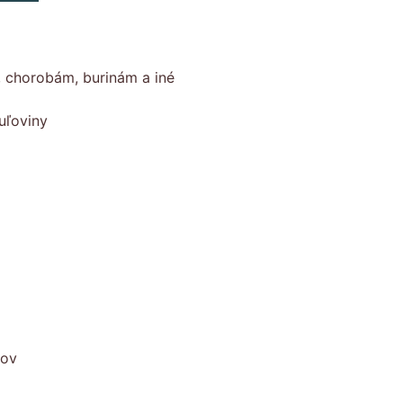
, chorobám, burinám a iné
uľoviny
kov