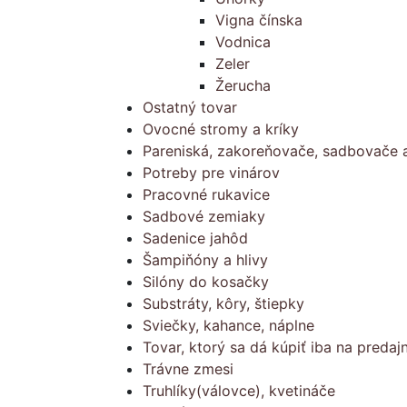
Vigna čínska
Vodnica
Zeler
Žerucha
Ostatný tovar
Ovocné stromy a kríky
Pareniská, zakoreňovače, sadbovače a
Potreby pre vinárov
Pracovné rukavice
Sadbové zemiaky
Sadenice jahôd
Šampiňóny a hlivy
Silóny do kosačky
Substráty, kôry, štiepky
Sviečky, kahance, náplne
Tovar, ktorý sa dá kúpiť iba na predajn
Trávne zmesi
Truhlíky(válovce), kvetináče