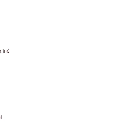
 iné
i