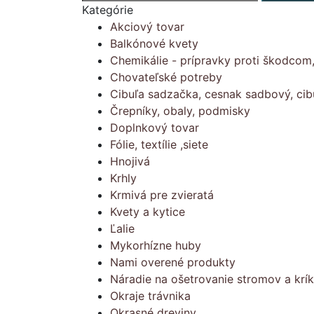
Kategórie
Akciový tovar
Balkónové kvety
Chemikálie - prípravky proti škodcom
Chovateľské potreby
Cibuľa sadzačka, cesnak sadbový, cib
Črepníky, obaly, podmisky
Doplnkový tovar
Fólie, textílie ,siete
Hnojivá
Krhly
Krmivá pre zvieratá
Kvety a kytice
Ľalie
Mykorhízne huby
Nami overené produkty
Náradie na ošetrovanie stromov a krí
Okraje trávnika
Okrasné dreviny