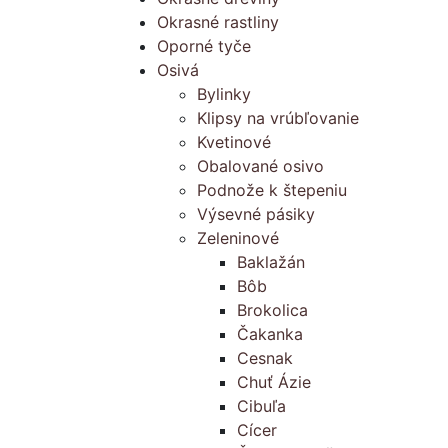
Okrasné rastliny
Oporné tyče
Osivá
Bylinky
Klipsy na vrúbľovanie
Kvetinové
Obalované osivo
Podnože k štepeniu
Výsevné pásiky
Zeleninové
Baklažán
Bôb
Brokolica
Čakanka
Cesnak
Chuť Ázie
Cibuľa
Cícer