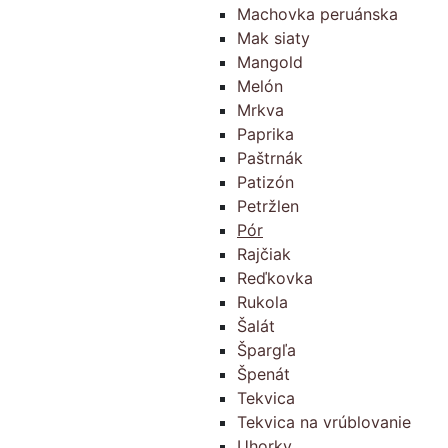
Machovka peruánska
Mak siaty
Mangold
Melón
Mrkva
Paprika
Paštrnák
Patizón
Petržlen
Pór
Rajčiak
Reďkovka
Rukola
Šalát
Špargľa
Špenát
Tekvica
Tekvica na vrúblovanie
Uhorky