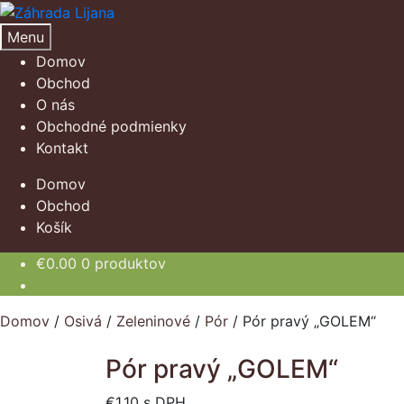
Preskočiť
Preskočiť
na
na
Menu
navigáciu
obsah
Domov
Obchod
O nás
Obchodné podmienky
Kontakt
Domov
Obchod
Košík
€
0.00
0 produktov
Domov
/
Osivá
/
Zeleninové
/
Pór
/
Pór pravý „GOLEM“
Pór pravý „GOLEM“
€
1.10
s DPH