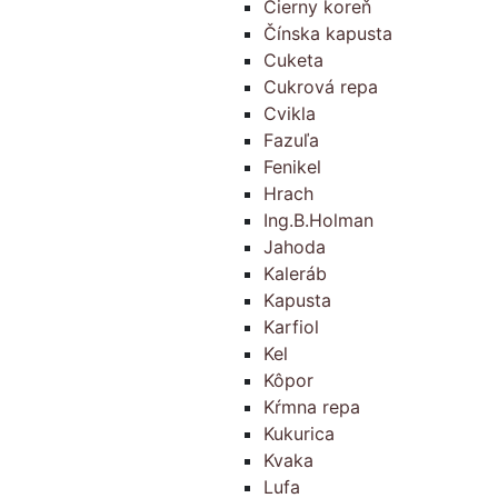
Čierny koreň
Čínska kapusta
Cuketa
Cukrová repa
Cvikla
Fazuľa
Fenikel
Hrach
Ing.B.Holman
Jahoda
Kaleráb
Kapusta
Karfiol
Kel
Kôpor
Kŕmna repa
Kukurica
Kvaka
Lufa