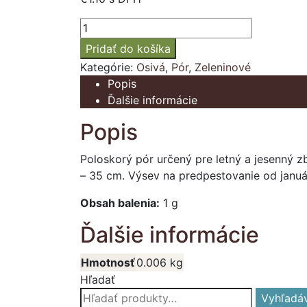
množstvo
Pór
Pridať do košíka
pravý
Kategórie:
Osivá
,
Pór
,
Zeleninové
"GOLEM"
Popis
Ďalšie informácie
Popis
Poloskorý pór určený pre letný a jesenný zb
– 35 cm. Výsev na predpestovanie od január
Obsah balenia:
1 g
Ďalšie informácie
Hmotnosť
0.006 kg
Hľadať
Hľadať:
Vyhľadá