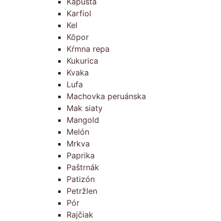
Kapusta
Karfiol
Kel
Kôpor
Kŕmna repa
Kukurica
Kvaka
Lufa
Machovka peruánska
Mak siaty
Mangold
Melón
Mrkva
Paprika
Paštrnák
Patizón
Petržlen
Pór
Rajčiak