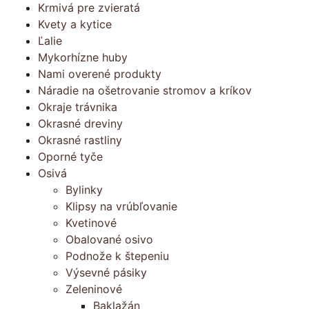
Krmivá pre zvieratá
Kvety a kytice
Ľalie
Mykorhízne huby
Nami overené produkty
Náradie na ošetrovanie stromov a kríkov
Okraje trávnika
Okrasné dreviny
Okrasné rastliny
Oporné tyče
Osivá
Bylinky
Klipsy na vrúbľovanie
Kvetinové
Obalované osivo
Podnože k štepeniu
Výsevné pásiky
Zeleninové
Baklažán