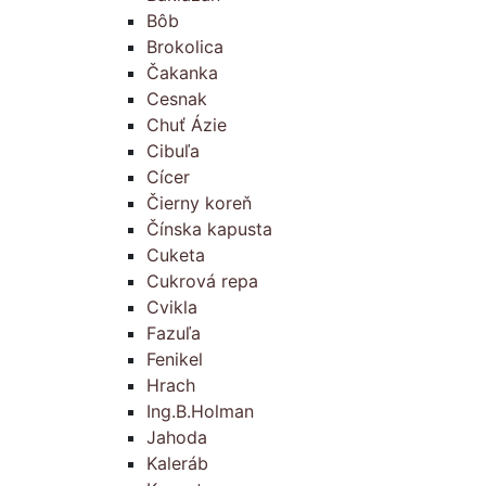
Bôb
Brokolica
Čakanka
Cesnak
Chuť Ázie
Cibuľa
Cícer
Čierny koreň
Čínska kapusta
Cuketa
Cukrová repa
Cvikla
Fazuľa
Fenikel
Hrach
Ing.B.Holman
Jahoda
Kaleráb