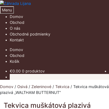
Preskočiť
Preskočiť
na
na
Menu
navigáciu
obsah
Domov
Obchod
O nás
Obchodné podmienky
Kontakt
Domov
Obchod
Košík
€
0.00
0 produktov
Žiadne produkty v košíku.
Domov
/
Osivá
/
Zeleninové
/
Tekvica
/
Tekvica muškátová
plazivá „WALTHAM BUTTERNUT“
Tekvica muškátová plazivá