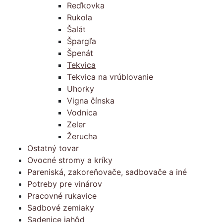
Reďkovka
Rukola
Šalát
Špargľa
Špenát
Tekvica
Tekvica na vrúblovanie
Uhorky
Vigna čínska
Vodnica
Zeler
Žerucha
Ostatný tovar
Ovocné stromy a kríky
Pareniská, zakoreňovače, sadbovače a iné
Potreby pre vinárov
Pracovné rukavice
Sadbové zemiaky
Sadenice jahôd