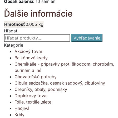
Obsah balenia:
10 semien
Ďalšie informácie
Hmotnosť
0.005 kg
Hľadať
Hľadať:
Vyhľadávanie
Kategórie
Akciový tovar
Balkónové kvety
Chemikálie - prípravky proti škodcom, chorobám,
burinám a iné
Chovateľské potreby
Cibuľa sadzačka, cesnak sadbový, cibuľoviny
Črepníky, obaly, podmisky
Doplnkový tovar
Fólie, textílie ,siete
Hnojivá
Krhly