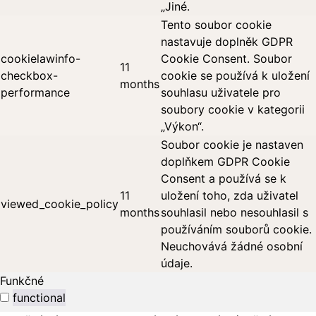
„Jiné.
Tento soubor cookie
nastavuje doplněk GDPR
cookielawinfo-
Cookie Consent. Soubor
11
checkbox-
cookie se používá k uložení
months
performance
souhlasu uživatele pro
soubory cookie v kategorii
„Výkon“.
Soubor cookie je nastaven
doplňkem GDPR Cookie
Consent a používá se k
11
uložení toho, zda uživatel
viewed_cookie_policy
months
souhlasil nebo nesouhlasil s
používáním souborů cookie.
Neuchovává žádné osobní
údaje.
Funkčné
functional