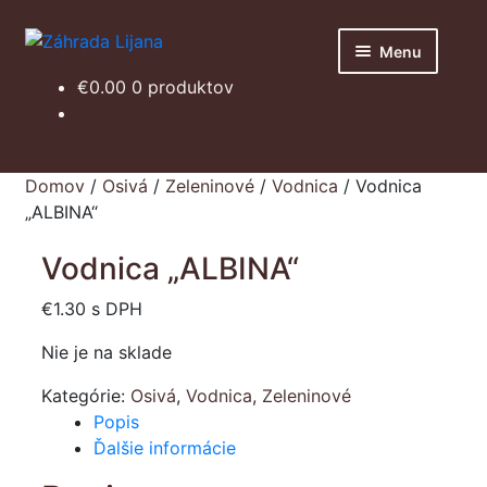
Preskočiť
Preskočiť
Menu
na
na
€
0.00
0 produktov
navigáciu
obsah
Domov
Obchod
Domov
/
Osivá
/
Zeleninové
/
Vodnica
/
Vodnica
„ALBINA“
Košík
Vodnica „ALBINA“
€
1.30
s DPH
Nie je na sklade
Kategórie:
Osivá
,
Vodnica
,
Zeleninové
Popis
Ďalšie informácie