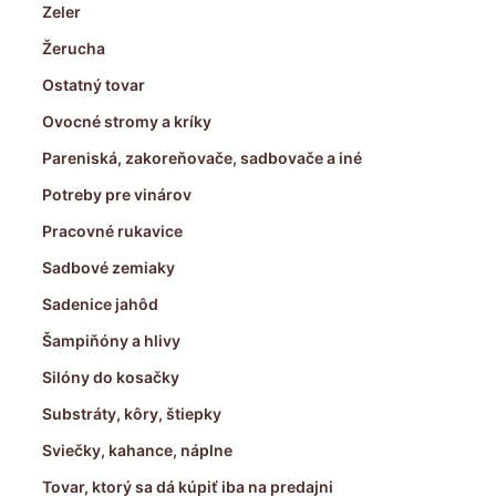
Zeler
Žerucha
Ostatný tovar
Ovocné stromy a kríky
Pareniská, zakoreňovače, sadbovače a iné
Potreby pre vinárov
Pracovné rukavice
Sadbové zemiaky
Sadenice jahôd
Šampiňóny a hlivy
Silóny do kosačky
Substráty, kôry, štiepky
Sviečky, kahance, náplne
Tovar, ktorý sa dá kúpiť iba na predajni