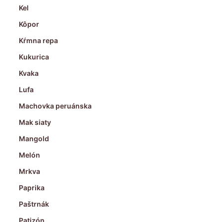
Kel
Kôpor
Kŕmna repa
Kukurica
Kvaka
Lufa
Machovka peruánska
Mak siaty
Mangold
Melón
Mrkva
Paprika
Paštrnák
Patizón