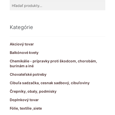
Hľadať:
Vyhľadávanie
Kategórie
Akciový tovar
Balkónové kvety
Chemikálie - prípravky proti škodcom, chorobám,
burinám a iné
Chovateľské potreby
Cibuľa sadzačka, cesnak sadbový, cibuľoviny
Črepníky, obaly, podmisky
Doplnkový tovar
Fólie, textílie ,siete