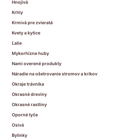
Hnojivá
Krhly
Krmivá pre zvieratá
Kvety a kytice
Ľalie
Mykorhízne huby
Nami overené produkty
Náradie na ošetrovanie stromov a kríkov
Okraje trávnika
Okrasné dreviny
Okrasné rastliny
Oporné tyče
Osivá
Bylinky