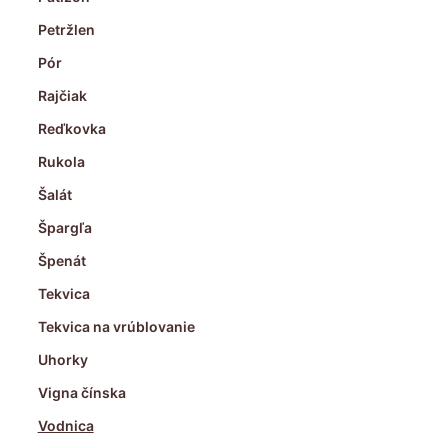
Petržlen
Pór
Rajčiak
Reďkovka
Rukola
Šalát
Špargľa
Špenát
Tekvica
Tekvica na vrúblovanie
Uhorky
Vigna čínska
Vodnica