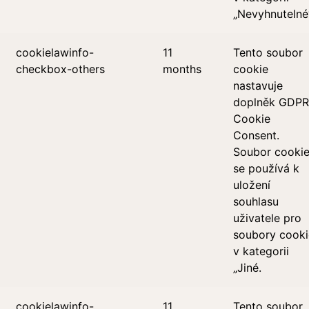
„Nevyhnutelné“
cookielawinfo-
11
Tento soubor
checkbox-others
months
cookie
nastavuje
doplněk GDPR
Cookie
Consent.
Soubor cooki
se používá k
uložení
souhlasu
uživatele pro
soubory cooki
v kategorii
„Jiné.
cookielawinfo-
11
Tento soubor