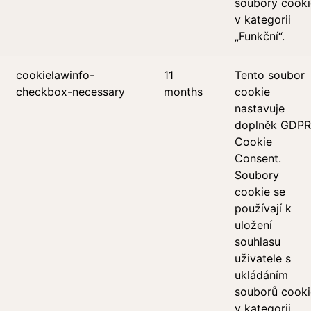
soubory cooki
v kategorii
„Funkční“.
cookielawinfo-
11
Tento soubor
checkbox-necessary
months
cookie
nastavuje
doplněk GDPR
Cookie
Consent.
Soubory
cookie se
používají k
uložení
souhlasu
uživatele s
ukládáním
souborů cooki
v kategorii