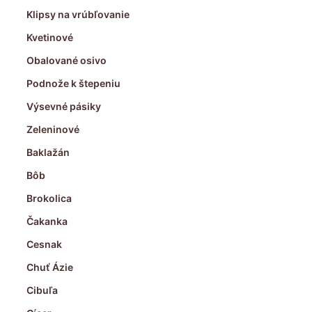
Klipsy na vrúbľovanie
Kvetinové
Obalované osivo
Podnože k štepeniu
Výsevné pásiky
Zeleninové
Baklažán
Bôb
Brokolica
Čakanka
Cesnak
Chuť Ázie
Cibuľa