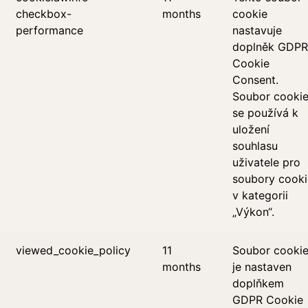
checkbox-
months
cookie
performance
nastavuje
doplněk GDPR
Cookie
Consent.
Soubor cooki
se používá k
uložení
souhlasu
uživatele pro
soubory cooki
v kategorii
„Výkon“.
viewed_cookie_policy
11
Soubor cooki
months
je nastaven
doplňkem
GDPR Cookie