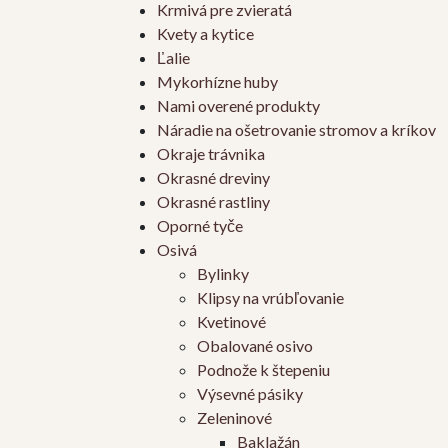
Krmivá pre zvieratá
Kvety a kytice
Ľalie
Mykorhízne huby
Nami overené produkty
Náradie na ošetrovanie stromov a kríkov
Okraje trávnika
Okrasné dreviny
Okrasné rastliny
Oporné tyče
Osivá
Bylinky
Klipsy na vrúbľovanie
Kvetinové
Obalované osivo
Podnože k štepeniu
Výsevné pásiky
Zeleninové
Baklažán