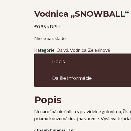
Vodnica „SNOWBALL“
€
0.85
s DPH
Nie je na sklade
Kategórie:
Osivá
,
Vodnica
,
Zeleninové
Popis
Ďalšie informácie
Popis
Nenáročná okrúhlica s pravidelne guľovitou, čis
priamu konzumáciu aj na varenie. Vysievajte pri
Obsah balenia:
2 g