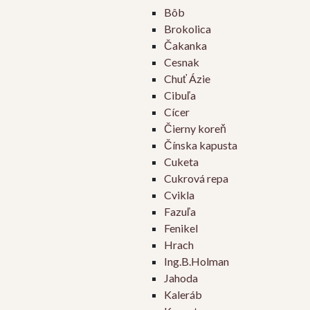
Bôb
Brokolica
Čakanka
Cesnak
Chuť Ázie
Cibuľa
Cícer
Čierny koreň
Čínska kapusta
Cuketa
Cukrová repa
Cvikla
Fazuľa
Fenikel
Hrach
Ing.B.Holman
Jahoda
Kaleráb