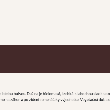
to bielou buľvou. Dužina je bielomasá, krehká, s lahodnou sladkas
amo na záhon a po zídení semenáčiky vyjednoťte. Vegetačná doba od