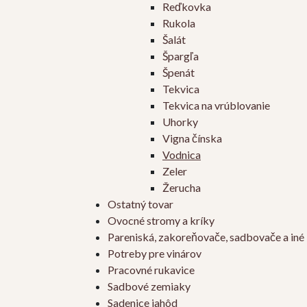
Reďkovka
Rukola
Šalát
Špargľa
Špenát
Tekvica
Tekvica na vrúblovanie
Uhorky
Vigna čínska
Vodnica
Zeler
Žerucha
Ostatný tovar
Ovocné stromy a kríky
Pareniská, zakoreňovače, sadbovače a iné
Potreby pre vinárov
Pracovné rukavice
Sadbové zemiaky
Sadenice jahôd