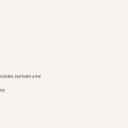
orobám, burinám a iné
iny