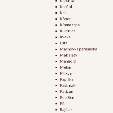
Kapusta
Karfiol
Kel
Kôpor
Kŕmna repa
Kukurica
Kvaka
Lufa
Machovka peruánska
Mak siaty
Mangold
Melón
Mrkva
Paprika
Paštrnák
Patizón
Petržlen
Pór
Rajčiak