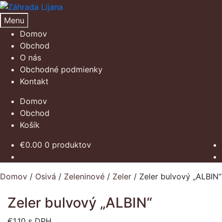
Preskočiť
Preskočiť
na
na
Menu
navigáciu
obsah
Domov
Obchod
O nás
Obchodné podmienky
Kontakt
Domov
Obchod
Košík
€
0.00
0 produktov
Domov
/
Osivá
/
Zeleninové
/
Zeler
/
Zeler bulvový „ALBIN“
Zeler bulvový „ALBIN“
€
1.10
s DPH