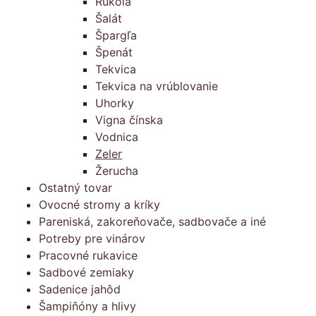
Rukola
Šalát
Špargľa
Špenát
Tekvica
Tekvica na vrúblovanie
Uhorky
Vigna čínska
Vodnica
Zeler
Žerucha
Ostatný tovar
Ovocné stromy a kríky
Pareniská, zakoreňovače, sadbovače a iné
Potreby pre vinárov
Pracovné rukavice
Sadbové zemiaky
Sadenice jahôd
Šampiňóny a hlivy