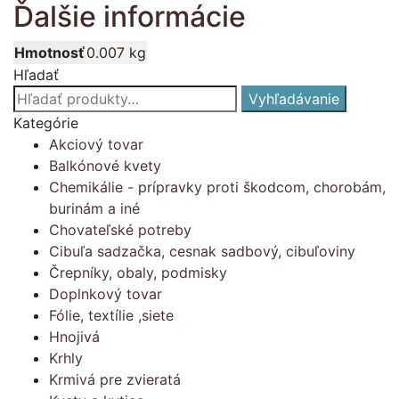
Ďalšie informácie
Hmotnosť
0.007 kg
Hľadať
Hľadať:
Vyhľadávanie
Kategórie
Akciový tovar
Balkónové kvety
Chemikálie - prípravky proti škodcom, chorobám,
burinám a iné
Chovateľské potreby
Cibuľa sadzačka, cesnak sadbový, cibuľoviny
Črepníky, obaly, podmisky
Doplnkový tovar
Fólie, textílie ,siete
Hnojivá
Krhly
Krmivá pre zvieratá