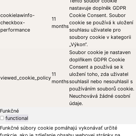
Tento soubor cookie
nastavuje doplněk GDPR
cookielawinfo-
Cookie Consent. Soubor
11
checkbox-
cookie se používá k uložení
months
performance
souhlasu uživatele pro
soubory cookie v kategorii
„Výkon“.
Soubor cookie je nastaven
doplňkem GDPR Cookie
Consent a používá se k
11
uložení toho, zda uživatel
viewed_cookie_policy
months
souhlasil nebo nesouhlasil s
používáním souborů cookie.
Neuchovává žádné osobní
údaje.
Funkčné
functional
Funkčné súbory cookie pomáhajú vykonávať určité
funkcie, ako je zdieľanie obsahu webovej stránky na