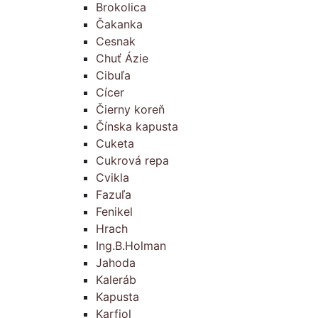
Brokolica
Čakanka
Cesnak
Chuť Ázie
Cibuľa
Cícer
Čierny koreň
Čínska kapusta
Cuketa
Cukrová repa
Cvikla
Fazuľa
Fenikel
Hrach
Ing.B.Holman
Jahoda
Kaleráb
Kapusta
Karfiol