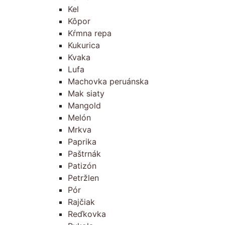
Kel
Kôpor
Kŕmna repa
Kukurica
Kvaka
Lufa
Machovka peruánska
Mak siaty
Mangold
Melón
Mrkva
Paprika
Paštrnák
Patizón
Petržlen
Pór
Rajčiak
Reďkovka