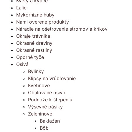
Kvety a kytice
Ľalie
Mykorhízne huby
Nami overené produkty
Náradie na ošetrovanie stromov a kríkov
Okraje trávnika
Okrasné dreviny
Okrasné rastliny
Oporné tyče
Osivá
Bylinky
Klipsy na vrúbľovanie
Kvetinové
Obalované osivo
Podnože k štepeniu
Výsevné pásiky
Zeleninové
Baklažán
Bôb