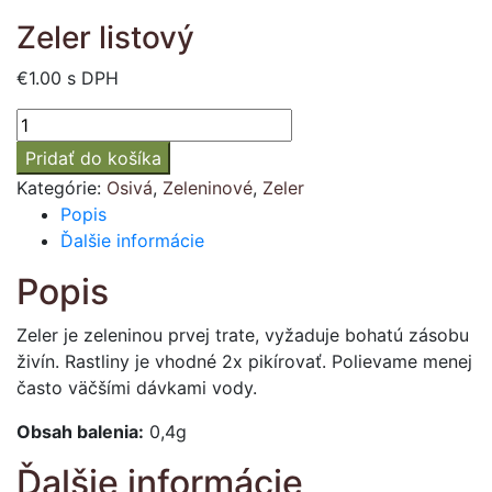
Zeler listový
€
1.00
s DPH
množstvo
Zeler
Pridať do košíka
listový
Kategórie:
Osivá
,
Zeleninové
,
Zeler
Popis
Ďalšie informácie
Popis
Zeler je zeleninou prvej trate, vyžaduje bohatú zásobu
živín. Rastliny je vhodné 2x pikírovať. Polievame menej
často väčšími dávkami vody.
Obsah balenia:
0,4g
Ďalšie informácie