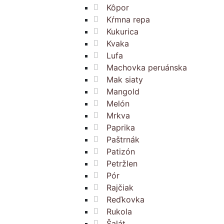
Kôpor
Kŕmna repa
Kukurica
Kvaka
Lufa
Machovka peruánska
Mak siaty
Mangold
Melón
Mrkva
Paprika
Paštrnák
Patizón
Petržlen
Pór
Rajčiak
Reďkovka
Rukola
Šalát