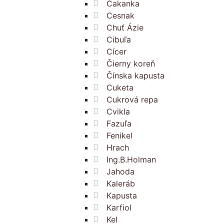
Čakanka
Cesnak
Chuť Ázie
Cibuľa
Cícer
Čierny koreň
Čínska kapusta
Cuketa
Cukrová repa
Cvikla
Fazuľa
Fenikel
Hrach
Ing.B.Holman
Jahoda
Kaleráb
Kapusta
Karfiol
Kel