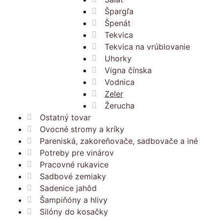
Špargľa
Špenát
Tekvica
Tekvica na vrúblovanie
Uhorky
Vigna čínska
Vodnica
Zeler
Žerucha
Ostatný tovar
Ovocné stromy a kríky
Pareniská, zakoreňovače, sadbovače a iné
Potreby pre vinárov
Pracovné rukavice
Sadbové zemiaky
Sadenice jahôd
Šampiňóny a hlivy
Silóny do kosačky