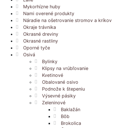
Mykorhízne huby
Nami overené produkty
Náradie na ošetrovanie stromov a kríkov
Okraje trávnika
Okrasné dreviny
Okrasné rastliny
Oporné tyče
Osivá
Bylinky
Klipsy na vrúbľovanie
Kvetinové
Obalované osivo
Podnože k štepeniu
Výsevné pásiky
Zeleninové
Baklažán
Bôb
Brokolica