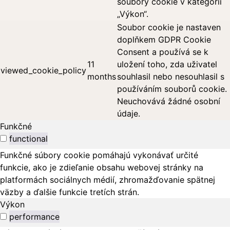
soubory cookie v kategorii
„Výkon“.
Soubor cookie je nastaven
doplňkem GDPR Cookie
Consent a používá se k
11
uložení toho, zda uživatel
viewed_cookie_policy
months
souhlasil nebo nesouhlasil s
používáním souborů cookie.
Neuchovává žádné osobní
údaje.
Funkčné
functional
Funkčné súbory cookie pomáhajú vykonávať určité
funkcie, ako je zdieľanie obsahu webovej stránky na
platformách sociálnych médií, zhromažďovanie spätnej
väzby a ďalšie funkcie tretích strán.
Výkon
performance