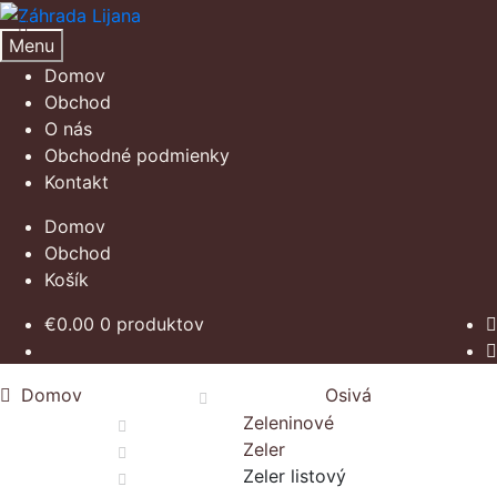
Preskočiť
Preskočiť
na
na
Menu
navigáciu
obsah
Domov
Obchod
O nás
Obchodné podmienky
Kontakt
Domov
Obchod
Košík
€
0.00
0 produktov
Domov
Osivá
Zeleninové
Zeler
Zeler listový