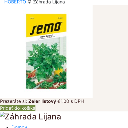
HOBERTO
© Záhrada Lijana
Prezeráte si:
Zeler listový
€
1.00
s DPH
Pridať do košíka
Domov