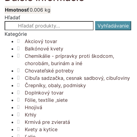
Hmotnosť
0.006 kg
Hľadať
Hľadať:
Vyhľadávanie
Kategórie
Akciový tovar
Balkónové kvety
Chemikálie - prípravky proti škodcom,
chorobám, burinám a iné
Chovateľské potreby
Cibuľa sadzačka, cesnak sadbový, cibuľoviny
Črepníky, obaly, podmisky
Doplnkový tovar
Fólie, textílie ,siete
Hnojivá
Krhly
Krmivá pre zvieratá
Kvety a kytice
Ľalie